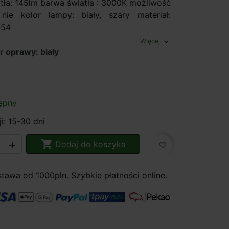
atła: 145lm barwa światła : 3000K możliwość
 nie kolor lampy: biały, szary materiał:
 54
Więcej
expand_more
r oprawy: biały
ępny
i: 15-30 dni

Dodaj do koszyka

favorite_border
awa od 1000pln. Szybkie płatności online.