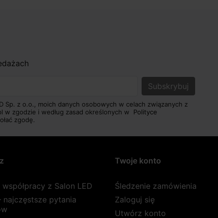
zedażach
D Sp. z o.o., moich danych osobowych w celach związanych z
pl w zgodzie i według zasad określonych w
Polityce
ołać zgodę.
z
Twoje konto
a współpracy z Salon LED
Śledzenie zamówienia
 najczęstsze pytania
Zaloguj się
ów
Utwórz konto