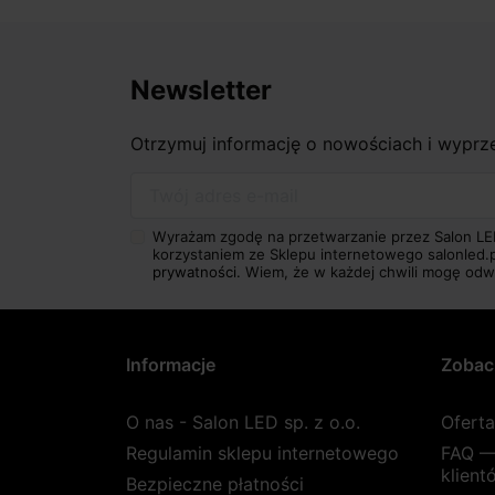
Newsletter
Otrzymuj informację o nowościach i wypr
Twój adres e-mail
Wyrażam zgodę na przetwarzanie przez Salon LE
korzystaniem ze Sklepu internetowego salonled.
prywatności.
Wiem, że w każdej chwili mogę odw
Informacje
Zobac
O nas - Salon LED sp. z o.o.
Ofert
Regulamin sklepu internetowego
FAQ —
klient
Bezpieczne płatności