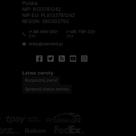
Polska
NIP: 8133781242
NIP EU: PL8133781242
REGON: 380303750
(+48) 694-000-
(+48) 799-220-
phone
777
777
sklep@salonled.pl
mail
Łatwe zwroty
Rozpocznij zwrot
Sprawdź status zwrotu