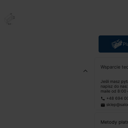
Pl
Wsparcie te
Jeśli masz py
napisz do nas
maile od 8:00 
+48 694 0
phone
sklep@salo
email
Metody płat