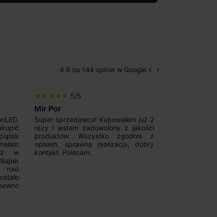
4.9 na 144 opinie w Google
keyboard_arrow_left
keyboard_arrow_right
Poprzedni
Następny
5/5
5/5
star
star
star
star
star
star
star
star
star
star
Mir Por
Patryk123
onLED.
Super sprzedawca! Kupowałem już 2
Szybka real
akupić
razy i jestem zadowolony z jakości
konkurencyjn
iątek
produktów. Wszystko zgodnie z
pomoc w 
ymałam
opisem, sprawna realizacja, dobry
magnetycznyc
już w
kontakt. Polecam.
wyboru. Z p
.Super
ponownie.
a nad
stało
pewno