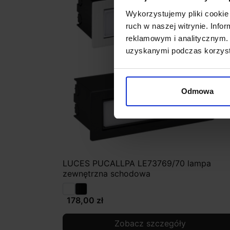
Wykorzystujemy pliki cookie 
ruch w naszej witrynie. Inf
reklamowym i analitycznym. 
uzyskanymi podczas korzysta
Odmowa
LUCES PUCALLPA LE73769/70 lampa
zewnętrzna schodowa
178,00 zł
Zobacz szczegóły