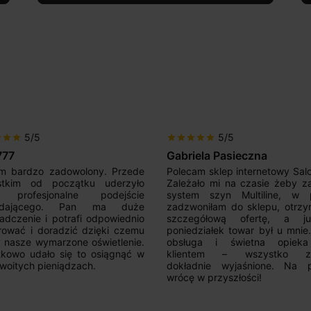
5/5
5/5
r
star
star
star
star
star
star
star
777
Gabriela Pasieczna
m bardzo zadowolony. Przede
Polecam sklep internetowy Sal
stkim od początku uderzyło
Zależało mi na czasie żeby z
 profesjonalne podejście
system szyn Multiline, w p
edającego. Pan ma duże
zadzwoniłam do sklepu, otrz
adczenie i potrafi odpowiednio
szczegółową ofertę, a 
rować i doradzić dzięki czemu
poniedziałek towar był u mnie
nasze wymarzone oświetlenie.
obsługa i świetna opiek
kowo udało się to osiągnąć w
klientem – wszystko zo
woitych pieniądzach.
dokładnie wyjaśnione. Na 
wrócę w przyszłości!