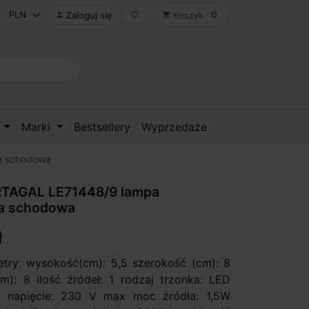
0
Zaloguj się
Koszyk

favorite_border
shopping_cart
D
Marki
Bestsellery
Wyprzedaże
a schodowa
TAGAL LE71448/9 lampa
a schodowa
ł
 wysokość(cm): 5,5 szerokość (cm): 8
m): 8 ilość źródeł: 1 rodzaj trzonka: LED
y napięcie: 230 V max moc źródła: 1,5W