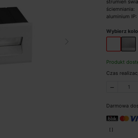
strumień świ
ściemniania:
aluminium IP:
Wybierz kolo
biały
szary
Next
Produkt dost
Czas realizacj

Darmowa dost