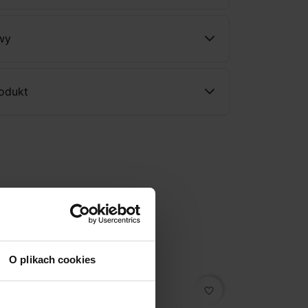
wy
rodukt
O plikach cookies
favorite_border