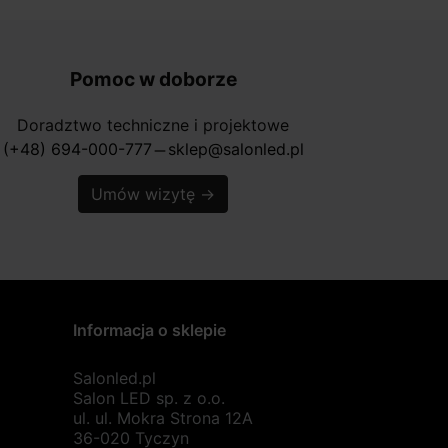
Pomoc w doborze
Doradztwo techniczne i projektowe
(+48) 694-000-777
sklep@salonled.pl
horizontal_rule
Umów wizytę
→
Informacja o sklepie
Salonled.pl
Salon LED sp. z o.o.
ul. ul. Mokra Strona 12A
36-020 Tyczyn