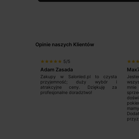
Opinie naszych Klientów
5/5
star
star
star
star
star
star
star
sta
Adam Zasada
Max
alny sklep,
Zakupy w Salonled.pl to czysta
Jeste
niam fachową
przyjemność; duży wybór i
wszy
 wyborze
atrakcyjne ceny. Dziękuję za
mnie
Zdecydowanie
profesjonalne doradztwo!
sprz
doświ
pokie
mamy 
Dodat
przyz