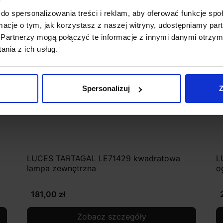
do spersonalizowania treści i reklam, aby oferować funkcje sp
ormacje o tym, jak korzystasz z naszej witryny, udostępniamy p
Partnerzy mogą połączyć te informacje z innymi danymi otrzym
nia z ich usług.
Spersonalizuj
Z
LUCES TARTAGAL LE71429 kwadratowa
L
lampa zewnętrzna
o
181,00 zł
Zobacz szczegóły