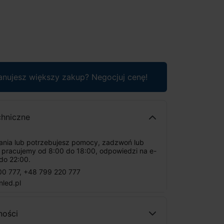
anujesz większy zakup? Negocjuj cenę!
chniczne
tania lub potrzebujesz pomocy, zadzwoń lub
: pracujemy od 8:00 do 18:00, odpowiedzi na e-
do 22:00.
00 777
,
+48 799 220 777
nled.pl
ności