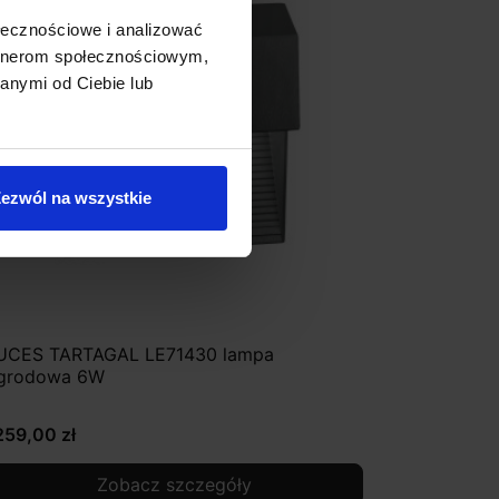
ołecznościowe i analizować
artnerom społecznościowym,
anymi od Ciebie lub
ezwól na wszystkie
UCES TARTAGAL LE71430 lampa
grodowa 6W
259,00 zł
Zobacz szczegóły