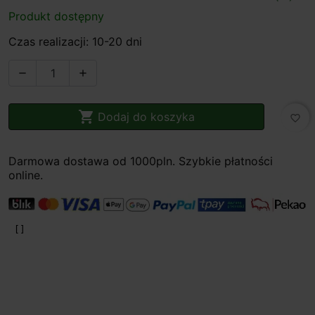
Produkt dostępny
Czas realizacji: 10-20 dni



Dodaj do koszyka
favorite_border
Darmowa dostawa od 1000pln. Szybkie płatności
online.