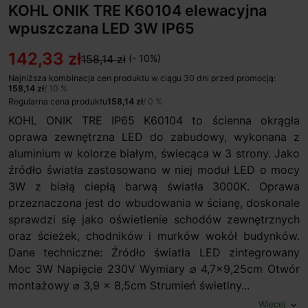
KOHL ONIK TRE K60104 elewacyjna
wpuszczana LED 3W IP65
142,33 zł
158,14 zł
(- 10%)
Najniższa kombinacja cen produktu w ciągu 30 dni przed promocją:
158,14 zł
/ 10 %
Regularna cena produktu
158,14 zł
/ 0 %
KOHL ONIK TRE IP65 K60104 to ścienna okrągła
oprawa zewnętrzna LED do zabudowy, wykonana z
aluminium w kolorze białym, świecąca w 3 strony. Jako
źródło światła zastosowano w niej moduł LED o mocy
3W z białą ciepłą barwą światła 3000K. Oprawa
przeznaczona jest do wbudowania w ścianę, doskonale
sprawdzi się jako oświetlenie schodów zewnętrznych
oraz ścieżek, chodników i murków wokół budynków.
Dane techniczne: Źródło światła LED zintegrowany
Moc 3W Napięcie 230V Wymiary ⌀ 4,7x9,25cm Otwór
montażowy ⌀ 3,9 x 8,5cm Strumień świetlny...
Więcej
expand_more