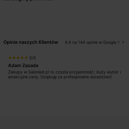
Opinie naszych Klientów
4.9 na 144 opinie w Google
keyboard_arrow_left
keyboard_arrow_right
Popr
Na
5/5
star
star
star
star
star
Adam Zasada
Zakupy w Salonled.pl to czysta przyjemność; duży wybór i
atrakcyjne ceny. Dziękuję za profesjonalne doradztwo!