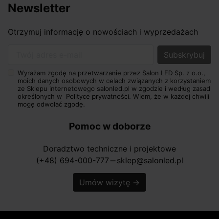
Newsletter
Otrzymuj informację o nowościach i wyprzedażach
Twój adres e-mail
Wyrażam zgodę na przetwarzanie przez Salon LED Sp. z o.o.,
moich danych osobowych w celach związanych z korzystaniem
ze Sklepu internetowego salonled.pl w zgodzie i według zasad
określonych w
Polityce prywatności.
Wiem, że w każdej chwili
mogę odwołać zgodę.
Pomoc w doborze
Doradztwo techniczne i projektowe
(+48) 694-000-777
sklep@salonled.pl
horizontal_rule
Umów wizytę
→