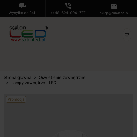
local_shipping
phone_in_talk
mail
Wysyłka od 24H
(+48) 694-000-777
sklep@salonled.pl
favorite_border
Strona główna
Oświetlenie zewnętrzne
Lampy zewnętrzne LED
Promocja