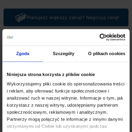
Planujesz większy zakup? Negocjuj cenę!
Wsparcie techniczne
Zgoda
Szczegóły
O plikach cookies
Jeśli masz pytania lub potrzebujesz pomocy, zadzwoń
lub napisz do nas: pracujemy od 8:00 do 18:00,
odpowiedzi na e-maile od 8:00 do 22:00.
+48 694 000 777
,
+48 799 220 777
phone
Niniejsza strona korzysta z plików cookie
sklep@salonled.pl
email
Wykorzystujemy pliki cookie do spersonalizowania treści
i reklam, aby oferować funkcje społecznościowe i
Metody płatności
analizować ruch w naszej witrynie. Informacje o tym, jak
korzystasz z naszej witryny, udostępniamy partnerom
społecznościowym, reklamowym i analitycznym.
Partnerzy mogą połączyć te informacje z innymi danymi
Koszt dostawy
otrzymanymi od Ciebie lub uzyskanymi podczas