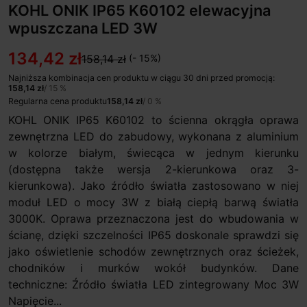
KOHL ONIK IP65 K60102 elewacyjna
wpuszczana LED 3W
134,42 zł
158,14 zł
(- 15%)
Najniższa kombinacja cen produktu w ciągu 30 dni przed promocją:
158,14 zł
/ 15 %
Regularna cena produktu
158,14 zł
/ 0 %
KOHL ONIK IP65 K60102 to ścienna okrągła oprawa
zewnętrzna LED do zabudowy, wykonana z aluminium
w kolorze białym, świecąca w jednym kierunku
(dostępna także wersja 2-kierunkowa oraz 3-
kierunkowa). Jako źródło światła zastosowano w niej
moduł LED o mocy 3W z białą ciepłą barwą światła
3000K. Oprawa przeznaczona jest do wbudowania w
ścianę, dzięki szczelności IP65 doskonale sprawdzi się
jako oświetlenie schodów zewnętrznych oraz ścieżek,
chodników i murków wokół budynków. Dane
techniczne: Źródło światła LED zintegrowany Moc 3W
Napięcie...