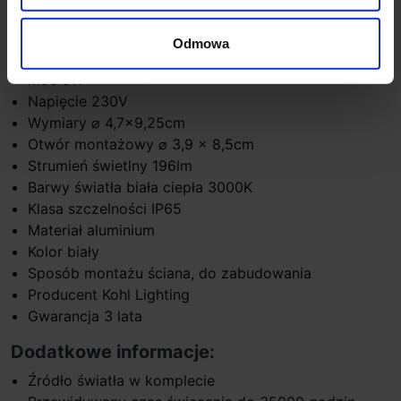
Dane techniczne:
Odmowa
Źródło światła LED zintegrowany
Moc 3W
Napięcie 230V
Wymiary ⌀ 4,7x9,25cm
Otwór montażowy ⌀ 3,9 x 8,5cm
Strumień świetlny 196lm
Barwy światła biała ciepła 3000K
Klasa szczelności IP65
Materiał aluminium
Kolor biały
Sposób montażu ściana, do zabudowania
Producent Kohl Lighting
Gwarancja 3 lata
Dodatkowe informacje:
Źródło światła w komplecie