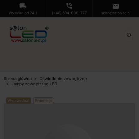
local_shipping
phone_in_talk
mail
Wysyłka od 24H
(+48) 694-000-777
sklep@salonled.pl
favorite_border
Strona główna
Oświetlenie zewnętrzne
Lampy zewnętrzne LED
Wyprzedaż!
Promocja