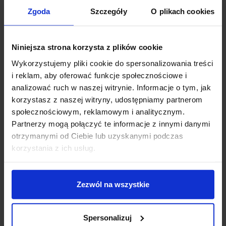
Zgoda
Szczegóły
O plikach cookies
Zapytaj o produkt
Niniejsza strona korzysta z plików cookie
Wykorzystujemy pliki cookie do spersonalizowania treści
i reklam, aby oferować funkcje społecznościowe i
Opis
analizować ruch w naszej witrynie. Informacje o tym, jak
korzystasz z naszej witryny, udostępniamy partnerom
społecznościowym, reklamowym i analitycznym.
KOHL ONIK IP65 K60102
to ścienna okrągła oprawa
Partnerzy mogą połączyć te informacje z innymi danymi
zewnętrzna LED do zabudowy, wykonana z aluminium
otrzymanymi od Ciebie lub uzyskanymi podczas
w kolorze białym, świecąca w jednym kierunku
korzystania z ich usług.
(dostępna także wersja 2-kierunkowa oraz 3-
kierunkowa). Jako źródło światła zastosowano w niej
moduł LED o mocy 3W z białą ciepłą barwą światła
Zezwól na wszystkie
3000K. Oprawa przeznaczona jest do wbudowania w
ścianę, dzięki szczelności IP65 doskonale sprawdzi się
jako oświetlenie schodów zewnętrznych oraz ścieżek,
Spersonalizuj
chodników i murków wokół budynków.