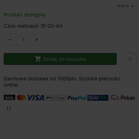
Więcej
expand_more
Produkt dostępny
Czas realizacji: 10-20 dni



Dodaj do koszyka
favorite_border
Darmowa dostawa od 1000pln. Szybkie płatności
online.