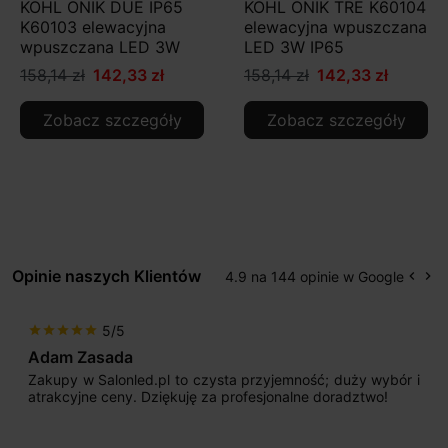
KOHL ONIK DUE IP65
KOHL ONIK TRE K60104
K60103 elewacyjna
elewacyjna wpuszczana
wpuszczana LED 3W
LED 3W IP65
158,14 zł
142,33 zł
158,14 zł
142,33 zł
Zobacz szczegóły
Zobacz szczegóły
Opinie naszych Klientów
4.9 na 144 opinie w Google
keyboard_arrow_left
keyboard_arrow_right
Popr
Na
5/5
star
star
star
star
star
Adam Zasada
Zakupy w Salonled.pl to czysta przyjemność; duży wybór i
atrakcyjne ceny. Dziękuję za profesjonalne doradztwo!