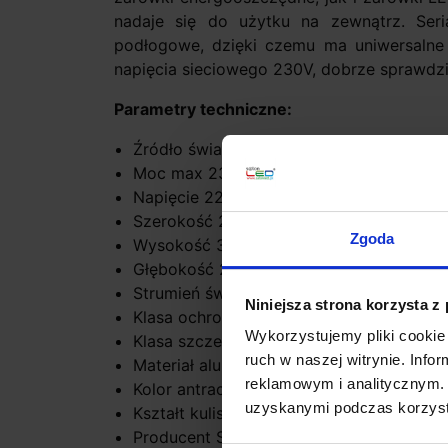
nadaje się do użytku na zewnątrz. Se
podłogowe, dzięki czemu ma uniwersalne
napięcia sieciowego 230V, dobrze sprawdzi 
Parametry techniczne:
Źródło światła 1 x E27
Moc max 23W
Napięcie 220-240V ~50/60Hz
Szerokość 20 cm
Zgoda
Wysokość 33,5 cm
Głębokość 21,2 cm
Strumień świetlny uzależniony od żarówk
Niniejsza strona korzysta z
Klasa ochrony I
Wykorzystujemy pliki cookie 
Klasa szczelności IP44
ruch w naszej witrynie. Inf
Materiał aluminium
reklamowym i analitycznym. 
Kolor antracyt
uzyskanymi podczas korzysta
Kształt kulisty
Producent SLV