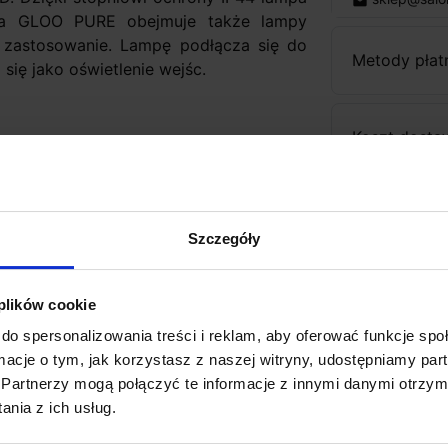
email
ria GLOO PURE obejmuje także lampy
 zastosowanie. Lampę podłącza się do
Metody płat
się jako oświetlenie wejśc.
Koszt dosta
Zapytaj o p
Szczegóły
i
 plików cookie
do spersonalizowania treści i reklam, aby oferować funkcje sp
ormacje o tym, jak korzystasz z naszej witryny, udostępniamy p
Partnerzy mogą połączyć te informacje z innymi danymi otrzym
nia z ich usług.