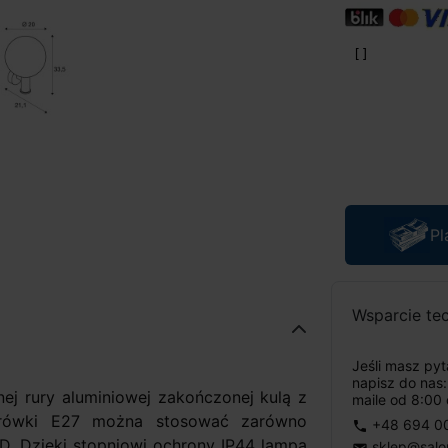
Pl
Wsparcie te
Jeśli masz py
napisz do nas
j rury aluminiowej zakończonej kulą z
maile od 8:00 
żarówki E27 można stosować zarówno
+48 694 0
phone
D. Dzięki stopniowi ochrony IP44 lampa
sklep@salo