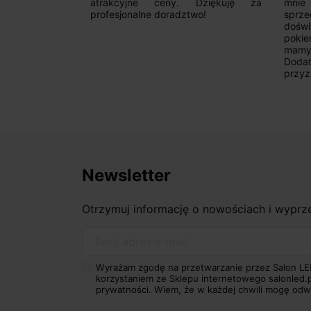
 wyborze
atrakcyjne ceny. Dziękuję za
mnie
Zdecydowanie
profesjonalne doradztwo!
sprz
doświ
pokie
mamy 
Dodat
przyz
Newsletter
Otrzymuj informację o nowościach i wypr
Twój adres e-mail
Wyrażam zgodę na przetwarzanie przez Salon LE
korzystaniem ze Sklepu internetowego salonled.
prywatności.
Wiem, że w każdej chwili mogę odw