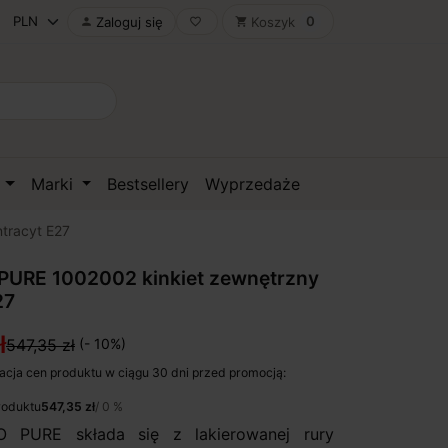
0
Zaloguj się
Koszyk

favorite_border
shopping_cart
D
Marki
Bestsellery
Wyprzedaże
tracyt E27
PURE 1002002 kinkiet zewnętrzny
27
ł
547,35 zł
(- 10%)
acja cen produktu w ciągu 30 dni przed promocją:
roduktu
547,35 zł
/ 0 %
 PURE składa się z lakierowanej rury