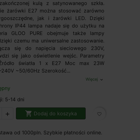
 zakończonej kulą z satynowanego szkła.
wie żarówki E27 można stosować zarówno
rgooszczędne, jak i żarówki LED. Dzięki
hrony IP44 lampa nadaje się do użytku na
Seria GLOO PURE obejmuje także lampy
zięki czemu ma uniwersalne zastosowanie.
cza się do napięcia sieciowego 230V,
dzi się jako oświetlenie wejśc. Parametry
: Źródło światła 1 x E27 Moc max 23W
-240V ~50/60Hz Szerokość...
Więcej
expand_more
ępny
i: 5-14 dni

Dodaj do koszyka

favorite_border
awa od 1000pln. Szybkie płatności online.