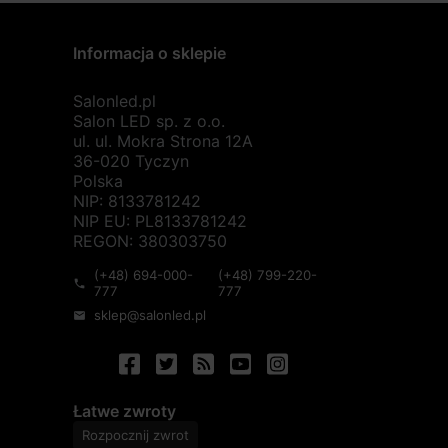
Informacja o sklepie
Salonled.pl
Salon LED sp. z o.o.
ul. ul. Mokra Strona 12A
36-020 Tyczyn
Polska
NIP: 8133781242
NIP EU: PL8133781242
REGON: 380303750
(+48) 694-000-
(+48) 799-220-
phone
777
777
sklep@salonled.pl
mail
Łatwe zwroty
Rozpocznij zwrot