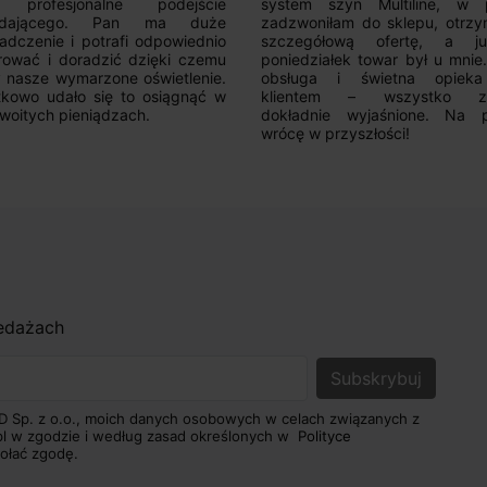
 profesjonalne podejście
system szyn Multiline, w p
edającego. Pan ma duże
zadzwoniłam do sklepu, otrz
adczenie i potrafi odpowiednio
szczegółową ofertę, a 
rować i doradzić dzięki czemu
poniedziałek towar był u mnie
nasze wymarzone oświetlenie.
obsługa i świetna opiek
kowo udało się to osiągnąć w
klientem – wszystko zo
woitych pieniądzach.
dokładnie wyjaśnione. Na 
wrócę w przyszłości!
zedażach
D Sp. z o.o., moich danych osobowych w celach związanych z
pl w zgodzie i według zasad określonych w
Polityce
ołać zgodę.