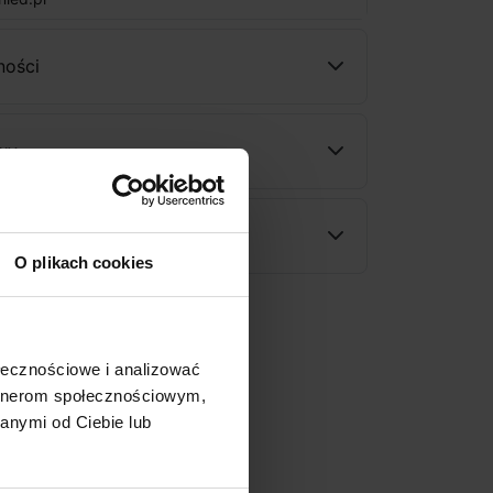
ności
wy
rodukt
O plikach cookies
ołecznościowe i analizować
artnerom społecznościowym,
anymi od Ciebie lub