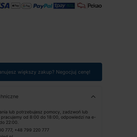
anujesz większy zakup? Negocjuj cenę!
chniczne
tania lub potrzebujesz pomocy, zadzwoń lub
: pracujemy od 8:00 do 18:00, odpowiedzi na e-
do 22:00.
00 777
,
+48 799 220 777
nled.pl