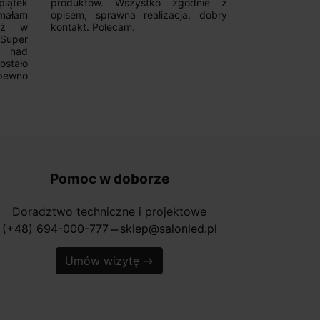
iątek
produktów. Wszystko zgodnie z
pomoc w 
ymałam
opisem, sprawna realizacja, dobry
magnetycznyc
już w
kontakt. Polecam.
wyboru. Z p
.Super
ponownie.
a nad
stało
pewno
Pomoc w doborze
Doradztwo techniczne i projektowe
(+48) 694-000-777
sklep@salonled.pl
horizontal_rule
Umów wizytę
→