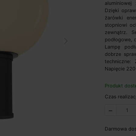
aluminiowej
Dzięki opra
żarówki ene
stopniowi oc
zewnątrz. 
podłogowe, d
Next
Lampę podłą
dobrze spraw
techniczne
Napięcie 220
Produkt dost
Czas realizacj

Darmowa dost