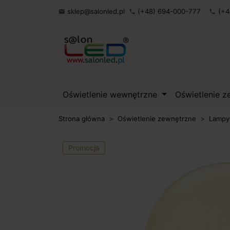
sklep@salonled.pl
(+48) 694-000-777
(+4

phone
phone
Oświetlenie wewnętrzne
Oświetlenie 
Strona główna
Oświetlenie zewnętrzne
Lampy
Promocja