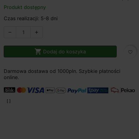
Produkt dostępny
Czas realizacji: 5-8 dni



Dodaj do koszyka
favorite_border
Darmowa dostawa od 1000pln. Szybkie płatności
online.