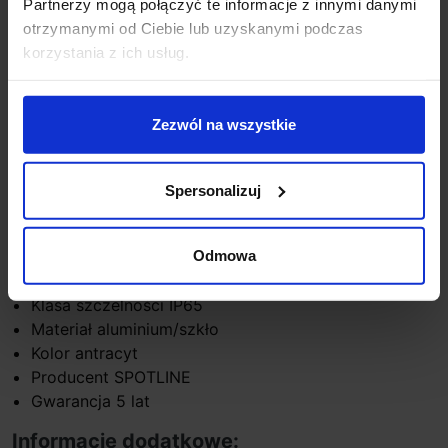
Partnerzy mogą połączyć te informacje z innymi danymi
ścieżek i ciągów komunikacyjnych, a także ogrodów
otrzymanymi od Ciebie lub uzyskanymi podczas
czy parków, tworząc w nich niepowtarzalny klimat.
korzystania z ich usług.
Parametry techniczne:
Źródło światła LED 18W
Zezwól na wszystkie
Napięcie 100-277V/500mA
Wysokość 90cm
Szerokość 23cm
Spersonalizuj
Długość 12cm
Strumień świetlny 1550lm
Temperatura barwy światła 3000K biała ciepła
Odmowa
Dopuszczalna temperatura otoczenia 100º
Klasa szczelności IP65
Materiał aluminium/szkło
Kolor antracyt
Producent SPOTLINE
Gwarancja 5 lat
Informacje dodatkowe: