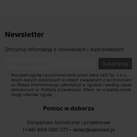
Newsletter
Otrzymuj informację o nowościach i wyprzedażach
Twój adres e-mail
Wyrażam zgodę na przetwarzanie przez Salon LED Sp. z o.o.,
moich danych osobowych w celach związanych z korzystaniem
ze Sklepu internetowego salonled.pl w zgodzie i według zasad
określonych w
Polityce prywatności.
Wiem, że w każdej chwili
mogę odwołać zgodę.
Pomoc w doborze
Doradztwo techniczne i projektowe
(+48) 694-000-777
sklep@salonled.pl
horizontal_rule