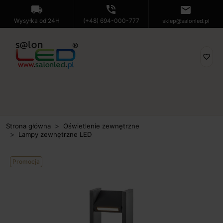
local_shipping
phone_in_talk
mail
Wysyłka od 24H
(+48) 694-000-777
sklep@salonled.pl
favorite_border
Strona główna
Oświetlenie zewnętrzne
Lampy zewnętrzne LED
Promocja