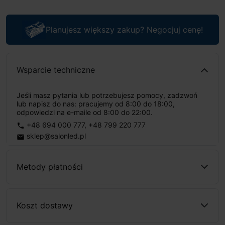
Planujesz większy zakup? Negocjuj cenę!
Wsparcie techniczne
Jeśli masz pytania lub potrzebujesz pomocy, zadzwoń
lub napisz do nas: pracujemy od 8:00 do 18:00,
odpowiedzi na e-maile od 8:00 do 22:00.
+48 694 000 777
,
+48 799 220 777
phone
sklep@salonled.pl
email
Metody płatności
Koszt dostawy