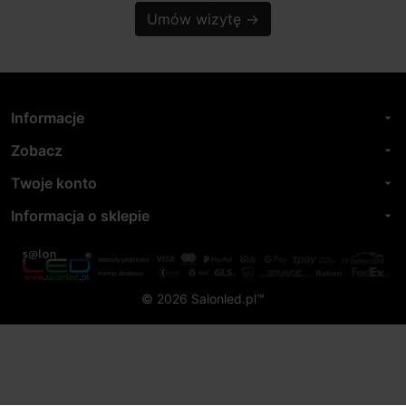
Umów wizytę
→
Informacje
arrow_drop_down
Zobacz
arrow_drop_down
Twoje konto
arrow_drop_down
Informacja o sklepie
arrow_drop_down
© 2026 Salonled.pl™