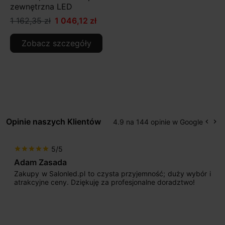
zewnętrzna LED
1 162,35 zł
1 046,12 zł
Zobacz szczegóły
Opinie naszych Klientów
4.9 na 144 opinie w Google
keyboard_arrow_left
keyboard_arrow_right
Popr
Na
5/5
star
star
star
star
star
Adam Zasada
Zakupy w Salonled.pl to czysta przyjemność; duży wybór i
atrakcyjne ceny. Dziękuję za profesjonalne doradztwo!