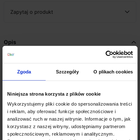
Zapytaj o produkt
Opis
SLV QUAD POLE 1003001
nowoczesna lampa
ogrodowa stojąca LED o wysokości 90cm
. Wykonana
Zgoda
Szczegóły
O plikach cookies
z aluminium i szkła, wykończona w kolorze
antracytowym posiada regulowaną głowicę, która jest
wychylna o 180º i można ją ustawiać w zależności od
Niniejsza strona korzysta z plików cookie
potrzeb. Jako źródło światła zastosowano w niej diody
Wykorzystujemy pliki cookie do spersonalizowania treści
LED o mocy 18W, które emitują światło o ciepłej białej
i reklam, aby oferować funkcje społecznościowe i
barwie 3000K i szeroki strumień światła 1550lm. Ta
analizować ruch w naszej witrynie. Informacje o tym, jak
lampa zewnętrzna słupek dzięki wysokiej klasie
korzystasz z naszej witryny, udostępniamy partnerom
szczelności IP65 i możliwości regulacji doskonale
społecznościowym, reklamowym i analitycznym.
sprawdzi się jako oświetlenie podjazdów, chodników,