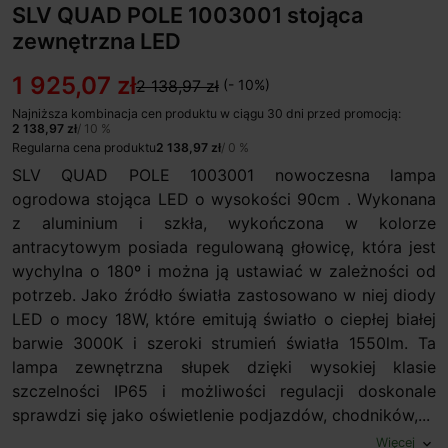
SLV QUAD POLE 1003001 stojąca
zewnętrzna LED
1 925,07 zł
2 138,97 zł
(- 10%)
Najniższa kombinacja cen produktu w ciągu 30 dni przed promocją:
2 138,97 zł
/ 10 %
Regularna cena produktu
2 138,97 zł
/ 0 %
SLV QUAD POLE 1003001 nowoczesna lampa
ogrodowa stojąca LED o wysokości 90cm . Wykonana
z aluminium i szkła, wykończona w kolorze
antracytowym posiada regulowaną głowicę, która jest
wychylna o 180º i można ją ustawiać w zależności od
potrzeb. Jako źródło światła zastosowano w niej diody
LED o mocy 18W, które emitują światło o ciepłej białej
barwie 3000K i szeroki strumień światła 1550lm. Ta
lampa zewnętrzna słupek dzięki wysokiej klasie
szczelności IP65 i możliwości regulacji doskonale
sprawdzi się jako oświetlenie podjazdów, chodników,...
Więcej
expand_more