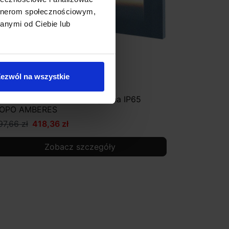
artnerom społecznościowym,
anymi od Ciebie lub
ezwól na wszystkie
prawa wpuszczana zewnętrzna IP65
OPO AMBERES
97,66 zł
418,36 zł
Zobacz szczegóły