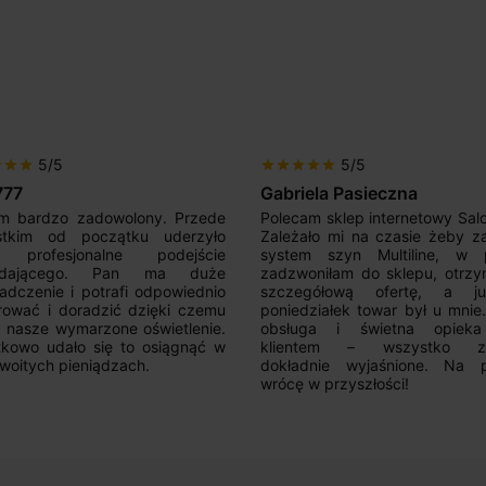
5/5
5/5
r
star
star
star
star
star
star
star
777
Gabriela Pasieczna
m bardzo zadowolony. Przede
Polecam sklep internetowy Sal
stkim od początku uderzyło
Zależało mi na czasie żeby z
 profesjonalne podejście
system szyn Multiline, w p
edającego. Pan ma duże
zadzwoniłam do sklepu, otrz
adczenie i potrafi odpowiednio
szczegółową ofertę, a 
rować i doradzić dzięki czemu
poniedziałek towar był u mnie
nasze wymarzone oświetlenie.
obsługa i świetna opiek
kowo udało się to osiągnąć w
klientem – wszystko zo
woitych pieniądzach.
dokładnie wyjaśnione. Na 
wrócę w przyszłości!