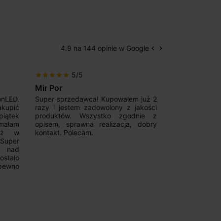
4.9 na 144 opinie w Google
keyboard_arrow_left
keyboard_arrow_right
Poprzedni
Następny
5/5
5/5
star
star
star
star
star
star
star
star
star
star
Mir Por
Patryk123
onLED.
Super sprzedawca! Kupowałem już 2
Szybka real
akupić
razy i jestem zadowolony z jakości
konkurencyjn
iątek
produktów. Wszystko zgodnie z
pomoc w 
ymałam
opisem, sprawna realizacja, dobry
magnetycznyc
już w
kontakt. Polecam.
wyboru. Z p
.Super
ponownie.
a nad
stało
pewno