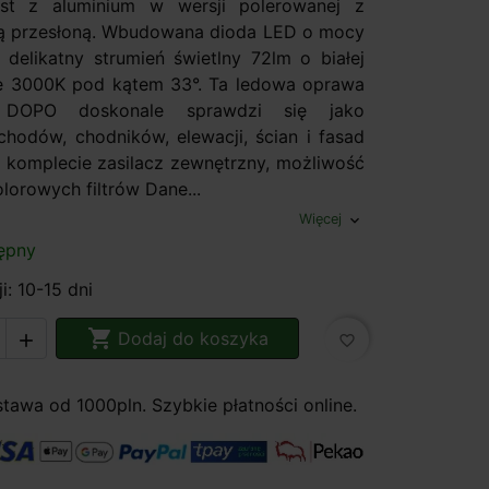
st z aluminium w wersji polerowanej z
ą przesłoną. Wbudowana dioda LED o mocy
delikatny strumień świetlny 72lm o białej
ie 3000K pod kątem 33°. Ta ledowa oprawa
 DOPO doskonale sprawdzi się jako
schodów, chodników, elewacji, ścian i fasad
komplecie zasilacz zewnętrzny, możliwość
lorowych filtrów Dane...
Więcej
expand_more
ępny
i: 10-15 dni

Dodaj do koszyka

favorite_border
awa od 1000pln. Szybkie płatności online.