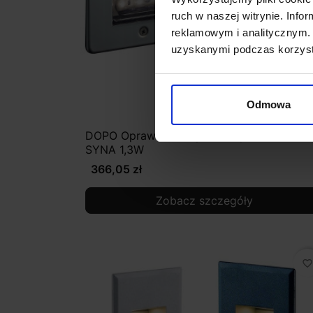
ruch w naszej witrynie. Inf
reklamowym i analitycznym. 
uzyskanymi podczas korzysta
Odmowa
DOPO Oprawa zewnętrzna wpuszczana
SYNA 1,3W
366,05 zł
Zobacz szczegóły
favorite_border