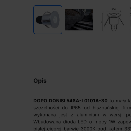
Opis
DOPO DONISI 546A-L0101A-30
to mała l
szczelności do IP65 od hiszpańskiej f
wykonana jest z aluminium w wersji po
Wbudowana dioda LED o mocy 1W zapewnia
białej ciepłej barwie 3000K pod kątem 3