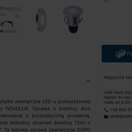
Pl
Wsparcie te
Jeśli masz py
napisz do nas
ampka zewnętrzna LED o podwyższonej
maile od 8:00 
irmy NOVOLUX. Oprawa o średnicy 4cm
+48 694 0
phone
lerowanej z pryzmatyczną przesłoną.
sklep@salo
email
 delikatny strumień świetlny 72lm o
3°. Ta ledowa oprawa zewnętrzna DOPO