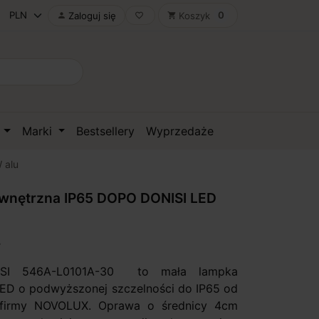
0
Zaloguj się
Koszyk

favorite_border
shopping_cart
D
Marki
Bestsellery
Wyprzedaże
 alu
wnętrzna IP65 DOPO DONISI LED
SI 546A-L0101A-30 to mała lampka
ED o podwyższonej szczelności do IP65 od
j firmy NOVOLUX. Oprawa o średnicy 4cm