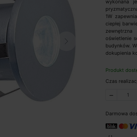
wykonana je
pryzmatyczn
1W zapewnia 
ciepłej barw
zewnętrzna
oświetlenie 
Next
budynków. W 
dokupienia ko
Produkt dost
Czas realizacj

Darmowa dost