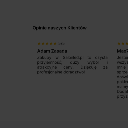
Opinie naszych Klientów
5/5
star
star
star
star
star
star
star
sta
Adam Zasada
Max
alny sklep,
Zakupy w Salonled.pl to czysta
Jeste
niam fachową
przyjemność; duży wybór i
wszy
 wyborze
atrakcyjne ceny. Dziękuję za
mnie
Zdecydowanie
profesjonalne doradztwo!
sprz
doświ
pokie
mamy 
Dodat
przyz