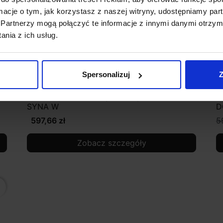
ormacje o tym, jak korzystasz z naszej witryny, udostępniamy p
Partnerzy mogą połączyć te informacje z innymi danymi otrzym
nia z ich usług.
Spersonalizuj
Z
DOPO Oprawa zewnętrzna wpuszczana
O
SYNA W
D
597,66 zł
5
Zobacz szczegóły