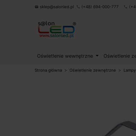
sklep@salonled.pl
(+48) 694-000-777
(+4

phone
phone
Oświetlenie wewnętrzne
Oświetlenie 
Strona główna
Oświetlenie zewnętrzne
Lampy