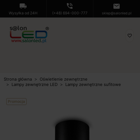
local_shipping
phone_in_talk
mail
Wysyłka od 24H
(+48) 694-000-777
sklep@salonled.pl
favorite_border
Strona główna
Oświetlenie zewnętrzne
Lampy zewnętrzne LED
Lampy zewnętrzne sufitowe
Promocja