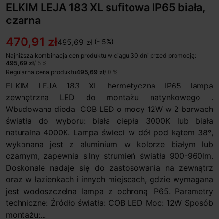
ELKIM LEJA 183 XL sufitowa IP65 biała,
czarna
470,91 zł
495,69 zł
(- 5%)
Najniższa kombinacja cen produktu w ciągu 30 dni przed promocją:
495,69 zł
/ 5 %
Regularna cena produktu
495,69 zł
/ 0 %
ELKIM LEJA 183 XL hermetyczna IP65 lampa
zewnętrzna LED do montażu natynkowego .
Wbudowana dioda COB LED o mocy 12W w 2 barwach
światła do wyboru: biała ciepła 3000K lub biała
naturalna 4000K. Lampa świeci w dół pod kątem 38º,
wykonana jest z aluminium w kolorze białym lub
czarnym, zapewnia silny strumień światła 900-960lm.
Doskonale nadaje się do zastosowania na zewnątrz
oraz w łazienkach i innych miejscach, gdzie wymagana
jest wodoszczelna lampa z ochroną IP65. Parametry
techniczne: Źródło światła: COB LED Moc: 12W Sposób
montażu:...