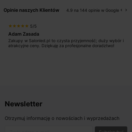
Opinie naszych Klientów
4.9 na 144 opinie w Google
keyboard_arrow_left
keyboard_arrow_right
Popr
Na
5/5
star
star
star
star
star
Adam Zasada
Zakupy w Salonled.pl to czysta przyjemność; duży wybór i
atrakcyjne ceny. Dziękuję za profesjonalne doradztwo!
Newsletter
Otrzymuj informację o nowościach i wyprzedażach