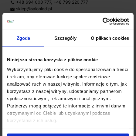
+48 694 000 777
,
+48 799 220 777
phone
sklep@salonled.pl
email
Metody płatności
Zgoda
Szczegóły
O plikach cookies
Koszt dostawy
Niniejsza strona korzysta z plików cookie
Wykorzystujemy pliki cookie do spersonalizowania treści
Zapytaj o produkt
i reklam, aby oferować funkcje społecznościowe i
analizować ruch w naszej witrynie. Informacje o tym, jak
korzystasz z naszej witryny, udostępniamy partnerom
społecznościowym, reklamowym i analitycznym.
Opis
Partnerzy mogą połączyć te informacje z innymi danymi
otrzymanymi od Ciebie lub uzyskanymi podczas
korzystania z ich usług.
ELKIM LEJA 183 XL hermetyczna IP65 lampa
zewnętrzna LED do montażu natynkowego
.