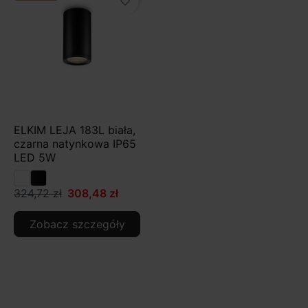
favorite_border
ELKIM LEJA 183L biała,
czarna natynkowa IP65
LED 5W
324,72 zł
308,48 zł
Zobacz szczegóły