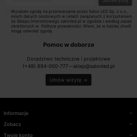
Twój adres e-mail
Wyrażam zgodę na przetwarzanie przez Salon LED Sp. z o.o.,
moich danych osobowych w celach związanych z korzystaniem
ze Sklepu internetowego salonled.pl w zgodzie i według zasad
określonych w
Polityce prywatności.
Wiem, że w każdej chwili
mogę odwołać zgodę.
Pomoc w doborze
Doradztwo techniczne i projektowe
(+48) 694-000-777
sklep@salonled.pl
horizontal_rule
Umów wizytę
→
Informacje
arrow_drop_down
Zobacz
arrow_drop_down
Twoje konto
arrow_drop_down