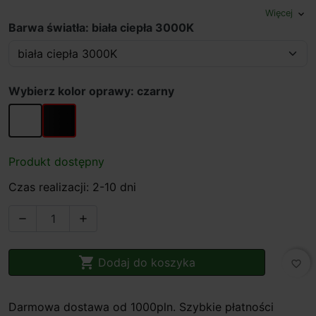
Więcej
expand_more
Barwa światła: biała ciepła 3000K
Wybierz kolor oprawy: czarny
biały
czarny
Produkt dostępny
Czas realizacji: 2-10 dni



Dodaj do koszyka
favorite_border
Darmowa dostawa od 1000pln. Szybkie płatności