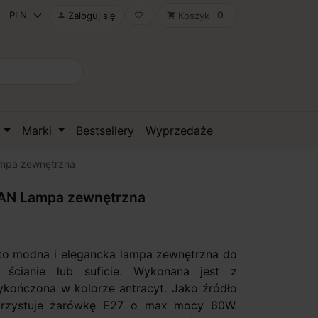
0
Zaloguj się
Koszyk

favorite_border
shopping_cart
D
Marki
Bestsellery
Wyprzedaże
mpa zewnętrzna
AN Lampa zewnętrzna
to modna i elegancka lampa zewnętrzna do
ścianie lub suficie. Wykonana jest z
ykończona w kolorze antracyt. Jako źródło
orzystuje żarówkę E27 o max mocy 60W.