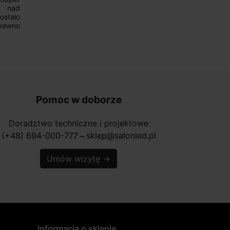
Pomoc w doborze
Doradztwo techniczne i projektowe
(+48) 694-000-777
sklep@salonled.pl
horizontal_rule
Umów wizytę
→
Informacja o sklepie