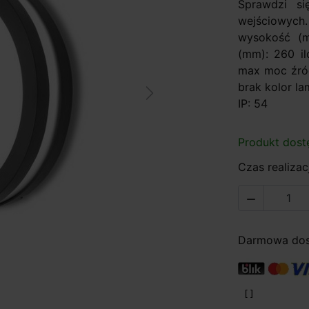
Sprawdzi si
wejściowych.
wysokość (m
(mm): 260 il
max moc źród
brak kolor l
Next
IP: 54
Produkt dost
Czas realizacj

Darmowa dost