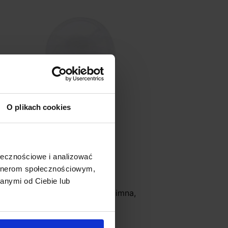
O plikach cookies
ołecznościowe i analizować
artnerom społecznościowym,
anymi od Ciebie lub
arówka LED E27 18W ciepła, zimna,
aturalna
34,99 zł