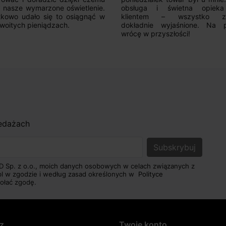
uga i świetna opieka nad
ntem – wszystko zostało
adnie wyjaśnione. Na pewno
 w przyszłości!
zedażach
D Sp. z o.o., moich danych osobowych w celach związanych z
pl w zgodzie i według zasad określonych w
Polityce
ołać zgodę.
z
Twoje konto