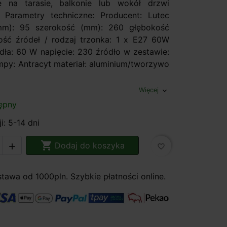
ę na tarasie, balkonie lub wokół drzwi
 Parametry techniczne: Producent: Lutec
m): 95 szerokość (mm): 260 głębokość
ość źródeł / rodzaj trzonka: 1 x E27 60W
ła: 60 W napięcie: 230 źródło w zestawie:
ampy: Antracyt materiał: aluminium/tworzywo
Więcej
expand_more
ępny
i: 5-14 dni

Dodaj do koszyka

favorite_border
awa od 1000pln. Szybkie płatności online.