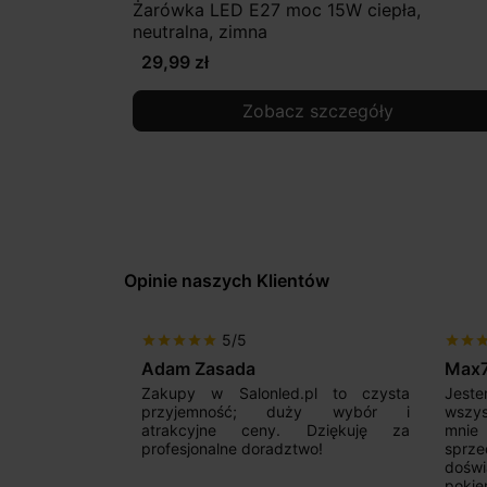
Żarówka LED E27 moc 15W ciepła,
neutralna, zimna
29,99 zł
Zobacz szczegóły
Opinie naszych Klientów
5/5
star
star
star
star
star
star
star
sta
Max777
Gabr
pl to czysta
Jestem bardzo zadowolony. Przede
Polec
ży wybór i
wszystkim od początku uderzyło
Zależ
 Dziękuję za
mnie profesjonalne podejście
syst
wo!
sprzedającego. Pan ma duże
zadzw
doświadczenie i potrafi odpowiednio
szcz
pokierować i doradzić dzięki czemu
ponie