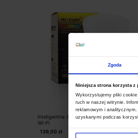
Zgoda
Niniejsza strona korzysta z
Wykorzystujemy pliki cookie 
ruch w naszej witrynie. Inf
reklamowym i analitycznym. 
Inteligentna żarówka LED 8W RGB+CCT E
uzyskanymi podczas korzysta
WI-FI
139,00 zł