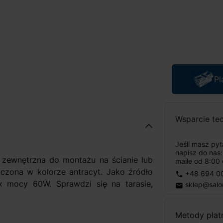
Pl
Wsparcie te
Jeśli masz py
napisz do nas
zewnętrzna do montażu na ścianie lub
maile od 8:00 
ńczona w kolorze antracyt. Jako źródło
+48 694 0
phone
 mocy 60W. Sprawdzi się na tarasie,
sklep@salo
email
Metody płat