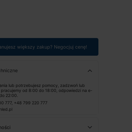
anujesz większy zakup? Negocjuj cenę!
chniczne
tania lub potrzebujesz pomocy, zadzwoń lub
: pracujemy od 8:00 do 18:00, odpowiedzi na e-
do 22:00.
00 777
,
+48 799 220 777
nled.pl
ności