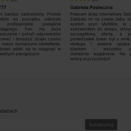
iela Pasieczna
Mir Por
am sklep internetowy SalonLED.
Super sprzedawca! Kupowałem
ało mi na czasie żeby zakupić
razy i jestem zadowolony z j
em szyn Multiline, w piątek
produktów. Wszystko zgod
oniłam do sklepu, otrzymałam
opisem, sprawna realizacja,
egółową ofertę, a już w
kontakt. Polecam.
działek towar był u mnie.Super
uga i świetna opieka nad
ntem – wszystko zostało
adnie wyjaśnione. Na pewno
 w przyszłości!
zedażach