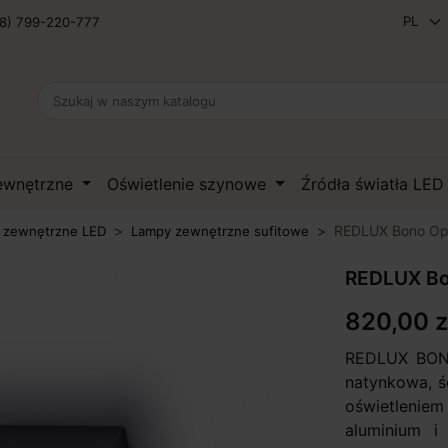
8) 799-220-777
zewnętrzne
Oświetlenie szynowe
Źródła światła LE
REDLUX Bono Opr
 zewnętrzne LED
Lampy zewnętrzne sufitowe
REDLUX Bo
820,00 z
REDLUX BONO
natynkowa, ś
oświetleniem
aluminium 