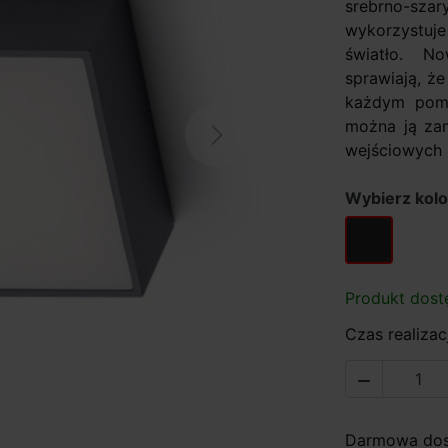
srebrno-sza
wykorzystuj
światło. N
sprawiają, ż
każdym pomie
można ją zam
Next
wejściowych l
Wybierz kolo
antracyt
Produkt dost
Czas realizacj

Darmowa dost