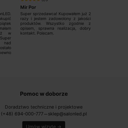
Patryk123
Adrianas
 już 2
Szybka realizacja zamówienia,
Good magnetic
akości
konkurencyjna cena oraz fachowa
Fast deliver
nie z
pomoc w zakresie szyn
communicative
 dobry
magnetycznych. Wiele możliwości
from them
wyboru. Z pewnością skorzystam
Recommend!!!
ponownie.
Pomoc w doborze
Doradztwo techniczne i projektowe
(+48) 694-000-777
sklep@salonled.pl
horizontal_rule
Umów wizytę
→