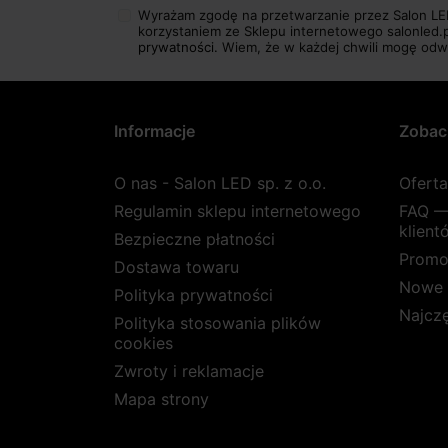
Wyrażam zgodę na przetwarzanie przez Salon LE
korzystaniem ze Sklepu internetowego salonled.
prywatności.
Wiem, że w każdej chwili mogę odw
Informacje
Zobac
O nas - Salon LED sp. z o.o.
Ofert
Regulamin sklepu internetowego
FAQ —
klient
Bezpieczne płatności
Promo
Dostawa towaru
Nowe 
Polityka prywatności
Najcz
Polityka stosowania plików
cookies
Zwroty i reklamacje
Mapa strony