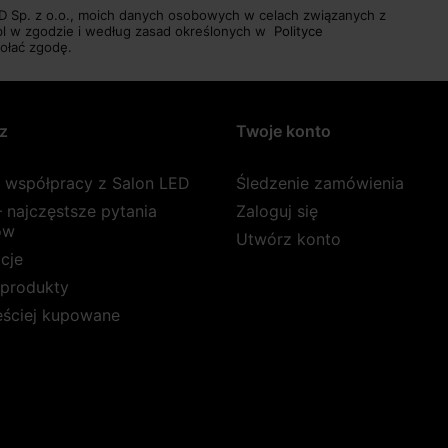
D Sp. z o.o., moich danych osobowych w celach związanych z
pl w zgodzie i według zasad określonych w
Polityce
ołać zgodę.
z
Twoje konto
a współpracy z Salon LED
Śledzenie zamówienia
 najczęstsze pytania
Zaloguj się
ów
Utwórz konto
cje
produkty
ęściej kupowane