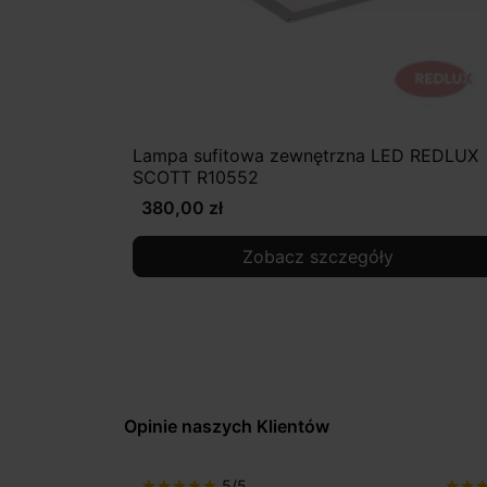
Lampa sufitowa zewnętrzna LED REDLUX
SCOTT R10552
380,00 zł
Zobacz szczegóły
Opinie naszych Klientów
5/5
star
star
star
star
star
star
star
sta