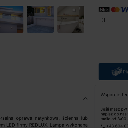
Pl
Wsparcie te
Jeśli masz py
napisz do nas
ersalna oprawa natynkowa, ścienna lub
maile od 8:00 
eniem LED firmy REDLUX. Lampa wykonana
+48 694 0
phone