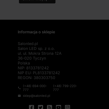
Informacja o sklepie
Salonled.pl
Salon LED sp. z o.o.
ul. ul. Mokra Strona 12A
36-020 Tyczyn
Polska
NIP: 8133781242
NIP EU: PL8133781242
REGON: 380303750
(+48) 694-000-
(+48) 799-220-
phone
777
777
sklep@salonled.pl
mail