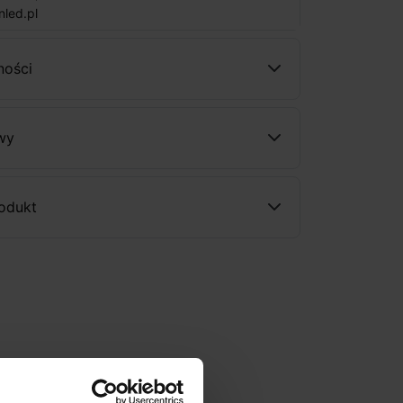
nled.pl
ności
wy
rodukt