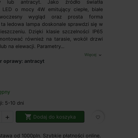
ry lub antracyt. Jako źródło światła
e LED o mocy 4W emitujący ciepłe, białe
owoczesny wygląd oraz prosta forma
e ta ledowa lampa doskonale sprawdzi się w
szczeniu. Dzięki klasie szczelności IP65
ontować również na tarasie, wokół drzwi
ub na elewacji. Parametry...
Więcej
expand_more
r oprawy: antracyt
ępny
i: 5-10 dni

Dodaj do koszyka

favorite_border
awa od 1000pln. Szybkie płatności online.