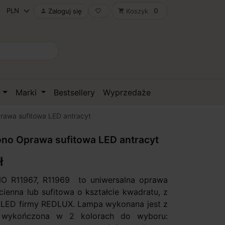
0
Zaloguj się
Koszyk

favorite_border
shopping_cart
D
Marki
Bestsellery
Wyprzedaże
awa sufitowa LED antracyt
no Oprawa sufitowa LED antracyt
ł
 R11967, R11969 to uniwersalna oprawa
cienna lub sufitowa o kształcie kwadratu, z
 LED firmy REDLUX. Lampa wykonana jest z
i wykończona w 2 kolorach do wyboru: