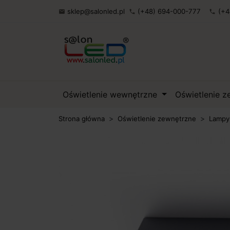
sklep@salonled.pl
(+48) 694-000-777
(+4

phone
phone
Oświetlenie wewnętrzne
Oświetlenie 
Strona główna
Oświetlenie zewnętrzne
Lampy