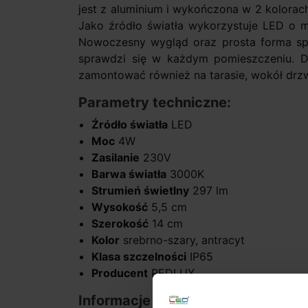
jest z aluminium i wykończona w 2 kolorach
Jako źródło światła wykorzystuje LED o mo
Nowoczesny wygląd oraz prosta forma spr
sprawdzi się w każdym pomieszczeniu. Dz
zamontować również na tarasie, wokół drzw
Parametry techniczne:
Źródło światła
LED
Moc
4W
Zasilanie
230V
Barwa światła
3000K
Strumień świetlny
297 lm
Wysokość
5,5 cm
Szerokość
14 cm
Kolor
srebrno-szary, antracyt
Klasa szczelności
IP65
Producent
REDLUX
Informacje dodatkowe: