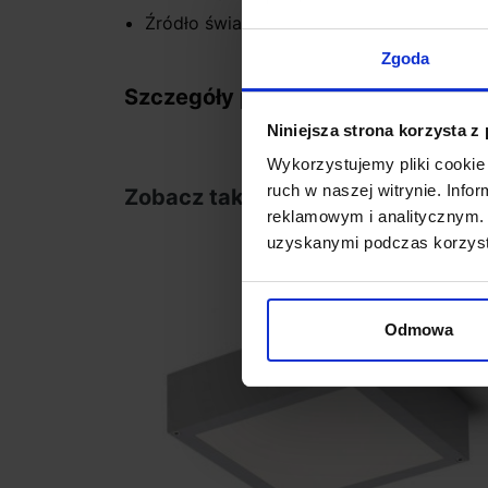
Źródło światła w komplecie
Zgoda
Szczegóły produktu
Niniejsza strona korzysta z
Wykorzystujemy pliki cookie 
ruch w naszej witrynie. Inf
Zobacz także
reklamowym i analitycznym. 
uzyskanymi podczas korzysta
favorite_border
Odmowa