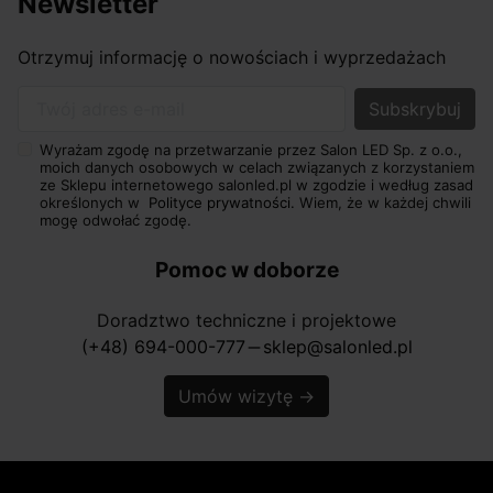
Newsletter
Otrzymuj informację o nowościach i wyprzedażach
Twój adres e-mail
Wyrażam zgodę na przetwarzanie przez Salon LED Sp. z o.o.,
moich danych osobowych w celach związanych z korzystaniem
ze Sklepu internetowego salonled.pl w zgodzie i według zasad
określonych w
Polityce prywatności.
Wiem, że w każdej chwili
mogę odwołać zgodę.
Pomoc w doborze
Doradztwo techniczne i projektowe
(+48) 694-000-777
sklep@salonled.pl
horizontal_rule
Umów wizytę
→