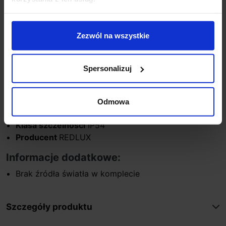
zwiększonej klasie szczelności.
Parametry techniczne:
Zezwól na wszystkie
Źródło światła
GU10 LED
Moc
15W
Zasilanie
230V
Spersonalizuj
Wysokość
10 cm
Średnica
6,5 cm
Materiał
aluminium
Odmowa
Kolor
antracyt, biały, szary
Klasa szczelności
IP54
Producent
REDLUX
Informacje dodatkowe:
Brak źródła światła w komplecie
Szczegóły produktu