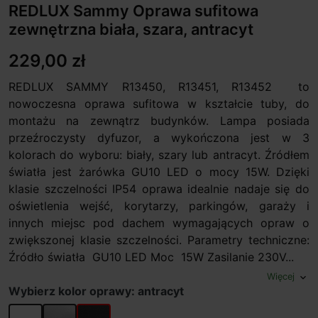
REDLUX Sammy Oprawa sufitowa
zewnętrzna biała, szara, antracyt
229,00 zł
REDLUX SAMMY R13450, R13451, R13452 to
nowoczesna oprawa sufitowa w kształcie tuby, do
montażu na zewnątrz budynków. Lampa posiada
przeźroczysty dyfuzor, a wykończona jest w 3
kolorach do wyboru: biały, szary lub antracyt. Źródłem
światła jest żarówka GU10 LED o mocy 15W. Dzięki
klasie szczelności IP54 oprawa idealnie nadaje się do
oświetlenia wejść, korytarzy, parkingów, garaży i
innych miejsc pod dachem wymagających opraw o
zwiększonej klasie szczelności. Parametry techniczne:
Źródło światła GU10 LED Moc 15W Zasilanie 230V...
Więcej
expand_more
Wybierz kolor oprawy: antracyt
biały
szary
antracyt