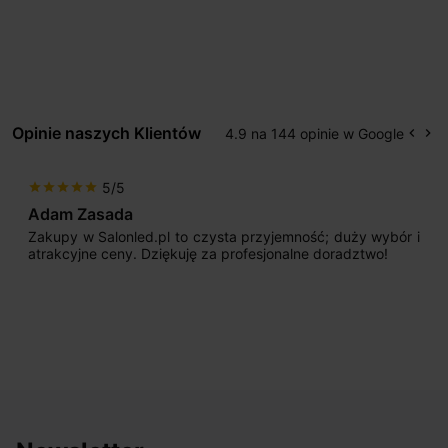
Opinie naszych Klientów
4.9 na 144 opinie w Google
keyboard_arrow_left
keyboard_arrow_right
Popr
Na
5/5
star
star
star
star
star
Adam Zasada
Zakupy w Salonled.pl to czysta przyjemność; duży wybór i
atrakcyjne ceny. Dziękuję za profesjonalne doradztwo!