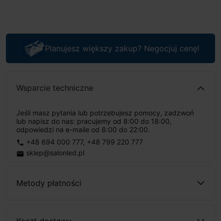
Planujesz większy zakup? Negocjuj cenę!
Wsparcie techniczne
Jeśli masz pytania lub potrzebujesz pomocy, zadzwoń
lub napisz do nas: pracujemy od 8:00 do 18:00,
odpowiedzi na e-maile od 8:00 do 22:00.
+48 694 000 777
,
+48 799 220 777
phone
sklep@salonled.pl
email
Metody płatności
Koszt dostawy