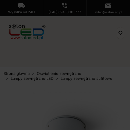
local_shipping
phone_in_talk
mail
Wysyłka od 24H
(+48) 694-000-777
sklep@salonled.pl
favorite_border
Strona główna
Oświetlenie zewnętrzne
Lampy zewnętrzne LED
Lampy zewnętrzne sufitowe