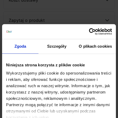
Zapytaj o produkt
Opis
Zgoda
Szczegóły
O plikach cookies
REDLUX SAMMY R13450, R13451, R13452
to
Niniejsza strona korzysta z plików cookie
nowoczesna oprawa sufitowa w kształcie tuby, do
Wykorzystujemy pliki cookie do spersonalizowania treści
montażu na zewnątrz budynków. Lampa posiada
i reklam, aby oferować funkcje społecznościowe i
przeźroczysty dyfuzor, a wykończona jest w 3
analizować ruch w naszej witrynie. Informacje o tym, jak
kolorach do wyboru: biały, szary lub antracyt. Źródłem
korzystasz z naszej witryny, udostępniamy partnerom
światła jest żarówka GU10 LED o mocy 15W. Dzięki
społecznościowym, reklamowym i analitycznym.
klasie szczelności IP54 oprawa idealnie nadaje się do
Partnerzy mogą połączyć te informacje z innymi danymi
oświetlenia wejść, korytarzy, parkingów, garaży i
otrzymanymi od Ciebie lub uzyskanymi podczas
innych miejsc pod dachem wymagających opraw o
korzystania z ich usług.