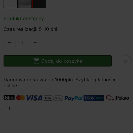
Produkt dostępny
Czas realizacji: 5-10 dni



Dodaj do koszyka
favorite_border
Darmowa dostawa od 1000pln. Szybkie płatności
online.