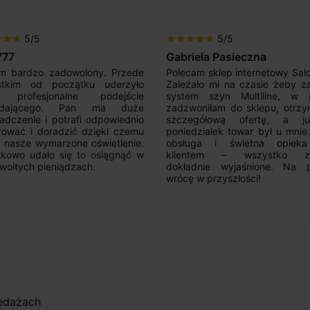
5/5
5/5
r
star
star
star
star
star
star
star
iela Pasieczna
Mir Por
am sklep internetowy SalonLED.
Super sprzedawca! Kupowałem
ało mi na czasie żeby zakupić
razy i jestem zadowolony z j
em szyn Multiline, w piątek
produktów. Wszystko zgod
oniłam do sklepu, otrzymałam
opisem, sprawna realizacja,
egółową ofertę, a już w
kontakt. Polecam.
działek towar był u mnie.Super
uga i świetna opieka nad
ntem – wszystko zostało
adnie wyjaśnione. Na pewno
 w przyszłości!
zedażach