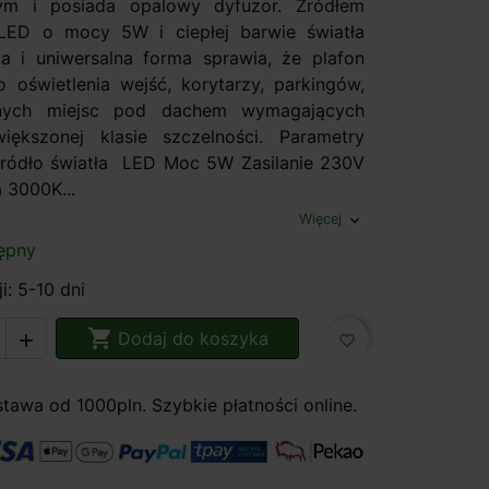
rym i posiada opalowy dyfuzor. Źródłem
 LED o mocy 5W i ciepłej barwie światła
a i uniwersalna forma sprawia, że plafon
o oświetlenia wejść, korytarzy, parkingów,
nnych miejsc pod dachem wymagających
ększonej klasie szczelności. Parametry
Źródło światła LED Moc 5W Zasilanie 230V
 3000K...
Więcej
expand_more
ępny
i: 5-10 dni

Dodaj do koszyka

favorite_border
awa od 1000pln. Szybkie płatności online.