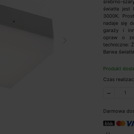
srebrno-sza
światła jest
3000K. Prost
nadaje się d
garaży i i
opraw o zwi
Next
techniczne: 
Barwa światła
Produkt dost
Czas realizacj

Darmowa dost