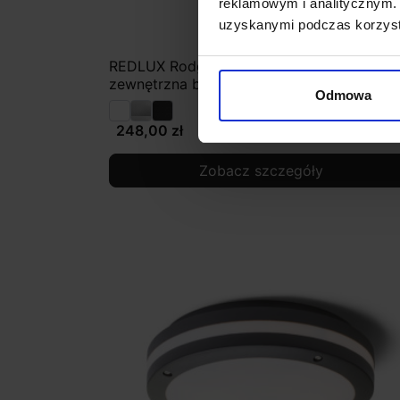
reklamowym i analitycznym. 
uzyskanymi podczas korzysta
REDLUX Rodge Oprawa sufitowa
zewnętrzna biała, antracyt, szara
Odmowa
248,00 zł
Zobacz szczegóły