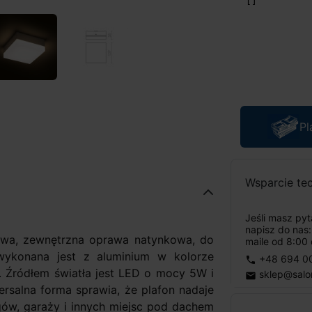
Pl
Wsparcie te
Jeśli masz py
napisz do nas
owa, zewnętrzna oprawa natynkowa, do
maile od 8:00 
wykonana jest z aluminium w kolorze
+48 694 0
phone
. Źródłem światła jest LED o mocy 5W i
sklep@salo
email
wersalna forma sprawia, że plafon nadaje
ngów, garaży i innych miejsc pod dachem