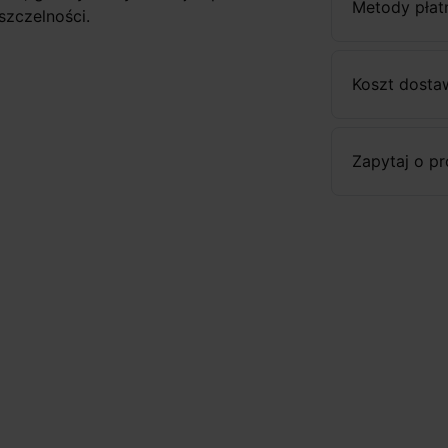
Metody płat
szczelności.
Koszt dosta
Zapytaj o p