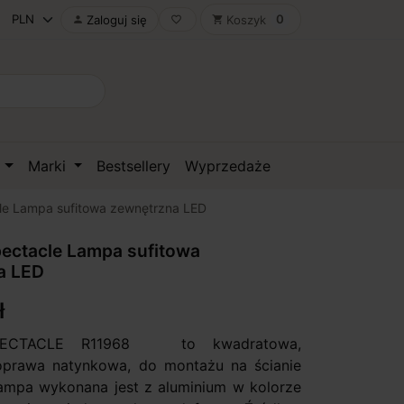
0
Zaloguj się
Koszyk

favorite_border
shopping_cart
D
Marki
Bestsellery
Wyprzedaże
e Lampa sufitowa zewnętrzna LED
ectacle Lampa sufitowa
a LED
ł
PECTACLE R11968 to kwadratowa,
oprawa natynkowa, do montażu na ścianie
 Lampa wykonana jest z aluminium w kolorze