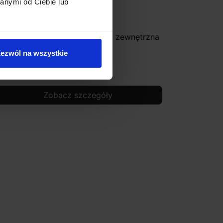
anymi od Ciebie lub
EDLUX Sonny Lampa sufitowa zewnętrzna
ntracyt, srebrno-szara
ezwól na wszystkie
520,00 zł
Zobacz szczegóły