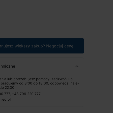
anujesz większy zakup? Negocjuj cenę!
chniczne
tania lub potrzebujesz pomocy, zadzwoń lub
: pracujemy od 8:00 do 18:00, odpowiedzi na e-
do 22:00.
00 777
,
+48 799 220 777
nled.pl