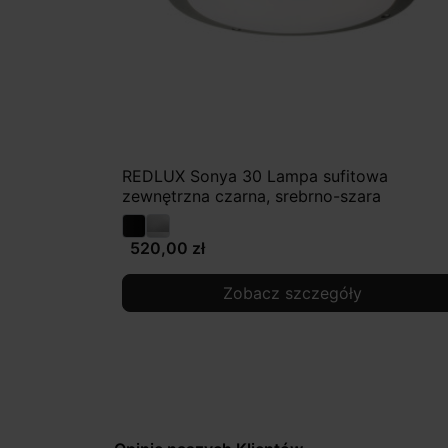
REDLUX Sonya 30 Lampa sufitowa
zewnętrzna czarna, srebrno-szara
520,00 zł
Zobacz szczegóły