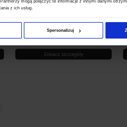
Partnerzy mogą połączyć te informacje z innymi danymi otrzym
nia z ich usług.
REDLUX Sammy Oprawa sufitowa
R
zewnętrzna biała, szara, antracyt
a
Spersonalizuj
Z
229,00 zł
Zobacz szczegóły