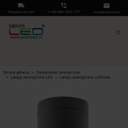
local_shipping
phone_in_talk
mail
Wysyłka od 24H
(+48) 694-000-777
sklep@salonled.pl
favorite_border
Strona główna
Oświetlenie zewnętrzne
Lampy zewnętrzne LED
Lampy zewnętrzne sufitowe