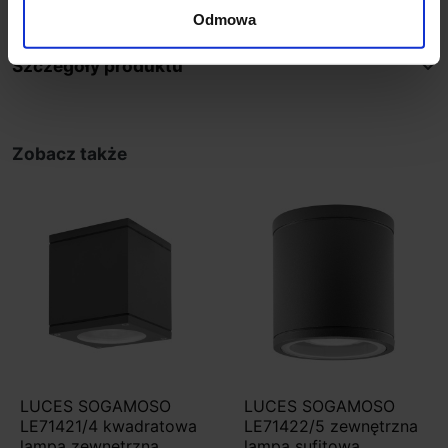
Odmowa
Szczegóły produktu
Zobacz także
LUCES SOGAMOSO
LUCES SOGAMOSO
LE71421/4 kwadratowa
LE71422/5 zewnętrzna
lampa zewnętrzna
lampa sufitowa