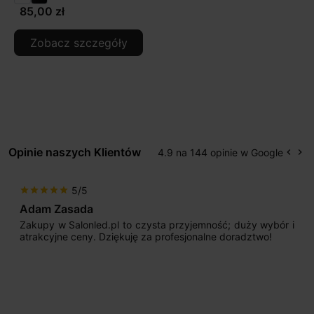
85,00 zł
Zobacz szczegóły
Opinie naszych Klientów
4.9 na 144 opinie w Google
keyboard_arrow_left
keyboard_arrow_right
Popr
Na
5/5
star
star
star
star
star
Adam Zasada
Zakupy w Salonled.pl to czysta przyjemność; duży wybór i
atrakcyjne ceny. Dziękuję za profesjonalne doradztwo!