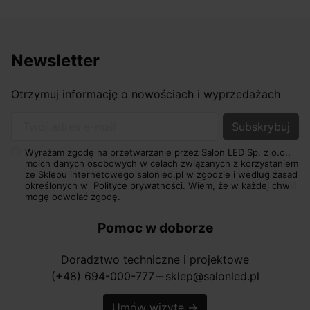
Newsletter
Otrzymuj informację o nowościach i wyprzedażach
Twój adres e-mail
Wyrażam zgodę na przetwarzanie przez Salon LED Sp. z o.o.,
moich danych osobowych w celach związanych z korzystaniem
ze Sklepu internetowego salonled.pl w zgodzie i według zasad
określonych w
Polityce prywatności.
Wiem, że w każdej chwili
mogę odwołać zgodę.
Pomoc w doborze
Doradztwo techniczne i projektowe
(+48) 694-000-777
sklep@salonled.pl
horizontal_rule
Umów wizytę
→