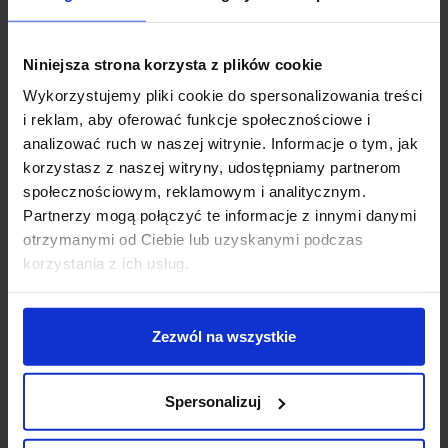
Opis
Niniejsza strona korzysta z plików cookie
Wykorzystujemy pliki cookie do spersonalizowania treści
Parametry:
i reklam, aby oferować funkcje społecznościowe i
analizować ruch w naszej witrynie. Informacje o tym, jak
wysokość (cm): 10,5
korzystasz z naszej witryny, udostępniamy partnerom
średnica (cm): 6
społecznościowym, reklamowym i analitycznym.
szerokość (cm): 6
Partnerzy mogą połączyć te informacje z innymi danymi
ilość źródeł: 1
otrzymanymi od Ciebie lub uzyskanymi podczas
rodzaj trzonka: GU10
korzystania z ich usług.
maksymalna moc źródła: 7W
napięcie: 230V
źródło w zestawie: Brak
Zezwól na wszystkie
możliwość ściemniania: Tak, z zastosowaniem
ściemnialnej żarówki.
kolor lampy: szary, biały
Spersonalizuj
Materiał: aluminium/szkło
IP: 54