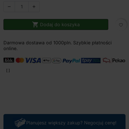



Dodaj do koszyka
favorite_border
Darmowa dostawa od 1000pln. Szybkie płatności
online.
Planujesz większy zakup? Negocjuj cenę!