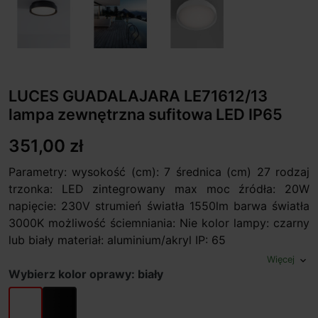
LUCES GUADALAJARA LE71612/13
lampa zewnętrzna sufitowa LED IP65
351,00 zł
Parametry: wysokość (cm): 7 średnica (cm) 27 rodzaj
trzonka: LED zintegrowany max moc źródła: 20W
napięcie: 230V strumień światła 1550lm barwa światła
3000K możliwość ściemniania: Nie kolor lampy: czarny
lub biały materiał: aluminium/akryl IP: 65
Więcej
expand_more
Wybierz kolor oprawy: biały
biały
czarny