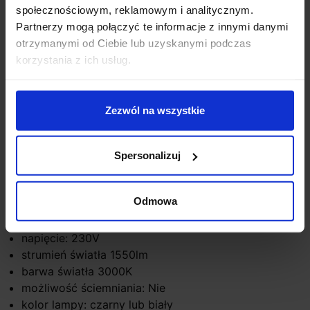
społecznościowym, reklamowym i analitycznym.
Partnerzy mogą połączyć te informacje z innymi danymi
Zapytaj o produkt
otrzymanymi od Ciebie lub uzyskanymi podczas
korzystania z ich usług.
Opis
Zezwól na wszystkie
Parametry:
Spersonalizuj
wysokość (cm): 7
średnica (cm) 27
Odmowa
rodzaj trzonka: LED zintegrowany
max moc źródła: 20W
napięcie: 230V
strumień światła 1550lm
barwa światła 3000K
możliwość ściemniania: Nie
kolor lampy: czarny lub biały