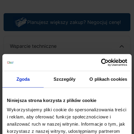
Planujesz większy zakup? Negocjuj cenę!
Wsparcie techniczne
Jeśli masz pytania lub potrzebujesz pomocy, zadzwoń
lub napisz do nas: pracujemy od 8:00 do 18:00,
odpowiedzi na e-maile od 8:00 do 22:00.
+48 694 000 777
,
+48 799 220 777
Zgoda
Szczegóły
O plikach cookies
phone
sklep@salonled.pl
email
Niniejsza strona korzysta z plików cookie
Metody płatności
Wykorzystujemy pliki cookie do spersonalizowania treści
i reklam, aby oferować funkcje społecznościowe i
analizować ruch w naszej witrynie. Informacje o tym, jak
Koszt dostawy
korzystasz z naszej witryny, udostępniamy partnerom