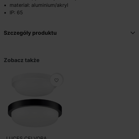
materiał: aluminium/akryl
IP: 65
Szczegóły produktu
Zobacz także
favorite_border
LUCES CELVORA