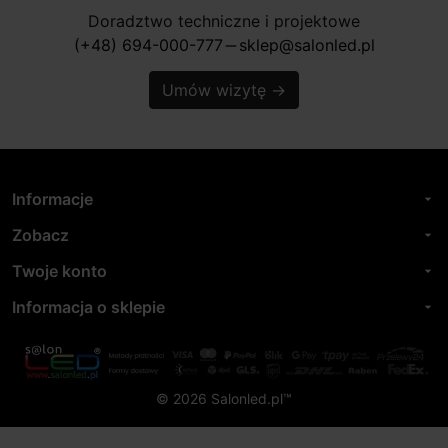
Doradztwo techniczne i projektowe
(+48) 694-000-777
sklep@salonled.pl
horizontal_rule
Umów wizytę
→
Informacje
arrow_drop_down
Zobacz
arrow_drop_down
Twoje konto
arrow_drop_down
Informacja o sklepie
arrow_drop_down
© 2026 Salonled.pl™