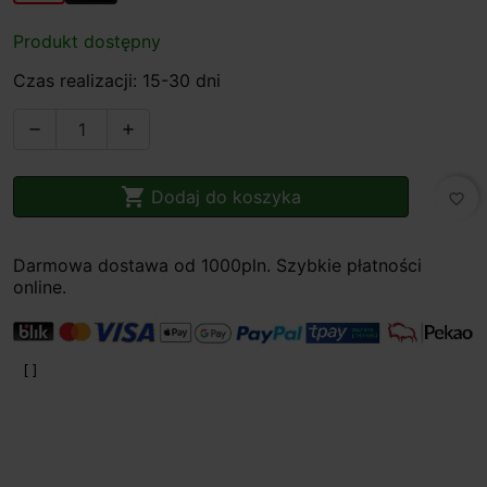
Produkt dostępny
Czas realizacji: 15-30 dni



Dodaj do koszyka
favorite_border
Darmowa dostawa od 1000pln. Szybkie płatności
online.