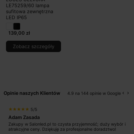
LE75259/60 lampa
sufitowa zewnętrzna
LED IP65
139,00 zł
Zobacz szczegóły
Opinie naszych Klientów
4.9 na 144 opinie w Google
keyboard_arrow_left
keyboard_arrow_right
Popr
Na
5/5
star
star
star
star
star
Adam Zasada
Zakupy w Salonled.pl to czysta przyjemność; duży wybór i
atrakcyjne ceny. Dziękuję za profesjonalne doradztwo!