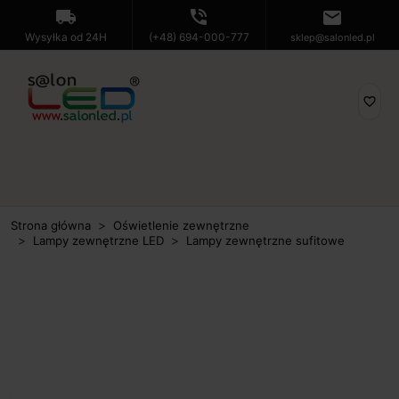
local_shipping
phone_in_talk
mail
Wysyłka od 24H
(+48) 694-000-777
sklep@salonled.pl
favorite_border
Strona główna
Oświetlenie zewnętrzne
Lampy zewnętrzne LED
Lampy zewnętrzne sufitowe