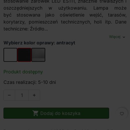
stosowanie żarówek LED ES111, znacznie trwalszych i
oszczędniejszych w użytkowaniu. Lampa może
być stosowana jako oświetlenie wejść, tarasów,
korytarzy, pomieszczeń technicznych, holi itp. Dane
techniczne: Źródło...
Więcej
expand_more
Wybierz kolor oprawy: antracyt
biały
antracyt
srebrno-szary
Produkt dostępny
Czas realizacji: 5-10 dni



Dodaj do koszyka
favorite_border