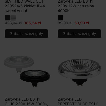
SLV THEO WALL OUT
Żarówka LED ES111
229524/5 kinkiet IP44
230V 12W naturalna
świeci w dół
4000K
428,04 zł
385,24 zł
89,99 zł
53,99 zł
Zobacz szczegóły
Zobacz szczegóły
Żarówka LED ES111
Żarówka LED
GU10 230V 15W 3000K,
PERFECTCOLOR ES111