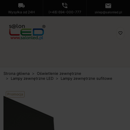
local_shipping
phone_in_talk
mail
Wysyłka od 24H
(+48) 694-000-777
sklep@salonled.pl
favorite_border
Strona główna
Oświetlenie zewnętrzne
Lampy zewnętrzne LED
Lampy zewnętrzne sufitowe
Promocja