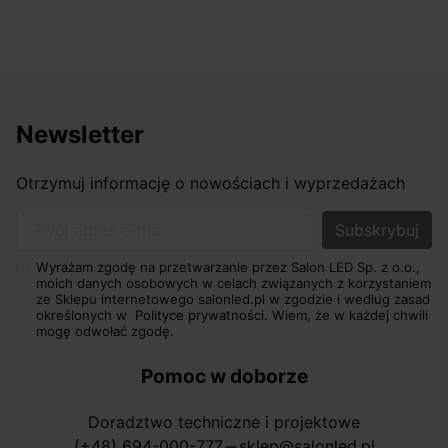
Newsletter
Otrzymuj informację o nowościach i wyprzedażach
Twój adres e-mail
Wyrażam zgodę na przetwarzanie przez Salon LED Sp. z o.o.,
moich danych osobowych w celach związanych z korzystaniem
ze Sklepu internetowego salonled.pl w zgodzie i według zasad
określonych w
Polityce prywatności.
Wiem, że w każdej chwili
mogę odwołać zgodę.
Pomoc w doborze
Doradztwo techniczne i projektowe
(+48) 694-000-777
sklep@salonled.pl
horizontal_rule