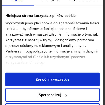
Producent SLV
Gwarancja 24 miesiące
Niniejsza strona korzysta z plików cookie
Dodatkowe informacje:
Wykorzystujemy pliki cookie do spersonalizowania treści
Brak żarówek w komplecie
i reklam, aby oferować funkcje społecznościowe i
Zalecane stosowanie żarówki LED
analizować ruch w naszej witrynie. Informacje o tym, jak
Waga 0,89kg
korzystasz z naszej witryny, udostępniamy partnerom
społecznościowym, reklamowym i analitycznym.
Szczegóły produktu
Partnerzy mogą połączyć te informacje z innymi danymi
otrzymanymi od Ciebie lub uzyskanymi podczas
korzystania z ich usług.
Zobacz także
Zezwól na wszystkie
Wyprzedaż!
Promocja
Promocja
Spersonalizuj