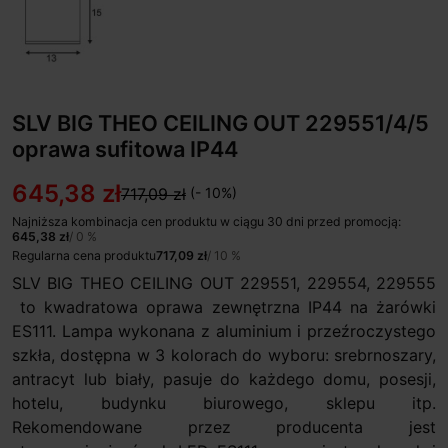
SLV BIG THEO CEILING OUT 229551/4/5
oprawa sufitowa IP44
645,38 zł
717,09 zł
(- 10%)
Najniższa kombinacja cen produktu w ciągu 30 dni przed promocją:
645,38 zł
/ 0 %
Regularna cena produktu
717,09 zł
/ 10 %
SLV BIG THEO CEILING OUT 229551, 229554, 229555
to kwadratowa oprawa zewnętrzna IP44 na żarówki
ES111. Lampa wykonana z aluminium i przeźroczystego
szkła, dostępna w 3 kolorach do wyboru: srebrnoszary,
antracyt lub biały, pasuje do każdego domu, posesji,
hotelu, budynku biurowego, sklepu itp.
Rekomendowane przez producenta jest