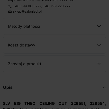
+48 694 000 777
,
+48 799 220 777
phone
sklep@salonled.pl
email
Metody płatności
Koszt dostawy
Zapytaj o produkt
Opis
SLV BIG THEO CEILING OUT 229551, 229554,