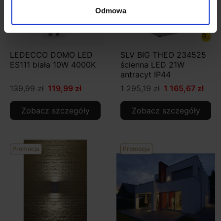
Odmowa
LEDECCO DOMO LED
SLV BIG THEO 234525
ES111 biała 10W 4000K
ścienna LED 21W
antracyt IP44
139,99 zł
119,99 zł
1 295,19 zł
1 165,67 zł
Zobacz szczegóły
Zobacz szczegóły
Promocja
Promocja