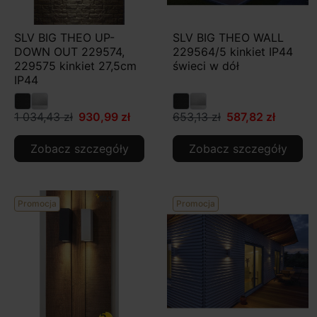
SLV BIG THEO UP-
SLV BIG THEO WALL
DOWN OUT 229574,
229564/5 kinkiet IP44
229575 kinkiet 27,5cm
świeci w dół
IP44
1 034,43 zł
930,99 zł
653,13 zł
587,82 zł
Zobacz szczegóły
Zobacz szczegóły
Promocja
Promocja