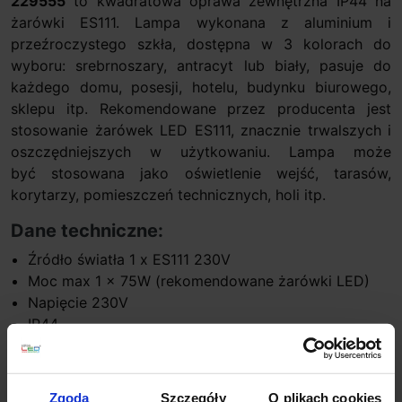
229555
to kwadratowa oprawa zewnętrzna IP44 na
żarówki ES111. Lampa wykonana z aluminium i
przeźroczystego szkła, dostępna w 3 kolorach do
wyboru: srebrnoszary, antracyt lub biały, pasuje do
każdego domu, posesji, hotelu, budynku biurowego,
sklepu itp. Rekomendowane przez producenta jest
stosowanie żarówek LED ES111, znacznie trwalszych i
oszczędniejszych w użytkowaniu. Lampa może
być stosowana jako oświetlenie wejść, tarasów,
korytarzy, pomieszczeń technicznych, holi itp.
Dane techniczne:
Źródło światła 1 x ES111 230V
Moc max 1 x 75W (rekomendowane żarówki LED)
Napięcie 230V
IP44
Wymiary lampy 15cm x 13cm x 13cm
Kolor biały, srebrno-szary, antracyt
Materiał aluminium, szkło przeźroczyste
Zgoda
Szczegóły
O plikach cookies