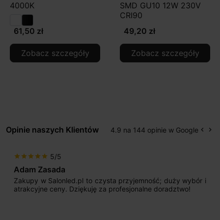
4000K
SMD GU10 12W 230V
CRI90
61,50 zł
49,20 zł
Zobacz szczegóły
Zobacz szczegóły
Opinie naszych Klientów
4.9 na 144 opinie w Google
keyboard_arrow_left
keyboard_arrow_right
Popr
Na
5/5
star
star
star
star
star
Adam Zasada
Zakupy w Salonled.pl to czysta przyjemność; duży wybór i
atrakcyjne ceny. Dziękuję za profesjonalne doradztwo!