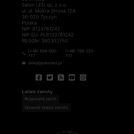
Salon LED sp. z o.o.
ul. ul. Mokra Strona 12A
36-020 Tyczyn
Polska
NIP: 8133781242
NIP EU: PL8133781242
REGON: 380303750
(+48) 694-000-
(+48) 799-220-
phone
777
777
sklep@salonled.pl
mail
Łatwe zwroty
Rozpocznij zwrot
Sprawdź status zwrotu