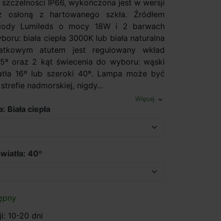
 szczelności IP66, wykończona jest w wersji
 z osłoną z hartowanego szkła. Źródłem
diody Lumileds o mocy 18W i 2 barwach
boru: biała ciepła 3000K lub biała naturalna
atkowym atutem jest regulowany wkład
5º oraz 2 kąt świecenia do wyboru: wąski
atła 16º lub szeroki 40º. Lampa może być
trefie nadmorskiej, nigdy...
Więcej
expand_more
: Biała ciepła
wiatła: 40º
ępny
i: 10-20 dni