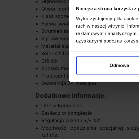
Głębokość 9cm
Otwór montażowy średnica 17cm
Niniejsza strona korzysta z
Klasa szczelności IP66
Wykorzystujemy pliki cookie 
Barwa światła 3000K-biała ciepła, 4000K-
ruch w naszej witrynie. Inf
Strumień światła: 3000K-1566lm, 4000K-
reklamowym i analitycznym. 
Kąt świecenia 16º lub 40º
uzyskanymi podczas korzysta
Materiał stal nierdzewna 316, szkło
Kolor szlifowany
CRI 85
Odmowa
Sposób montażu sufit, do zabudowy
Producent LEDS-C4
Gwarancja 24 miesiące
Dodatkowe informacje:
LED w komplecie
Zasilacz w komplecie
Regulacja wkładu +/- 15º
Możliwość dokupienia specjalnej sk
sufitów.