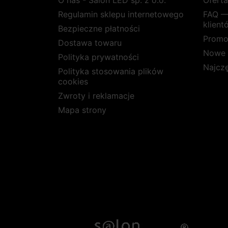
O nas - Salon LED sp. z o.o.
Ofert
Regulamin sklepu internetowego
FAQ —
klient
Bezpieczne płatności
Promo
Dostawa towaru
Nowe 
Polityka prywatności
Najcz
Polityka stosowania plików
cookies
Zwroty i reklamacje
Mapa strony