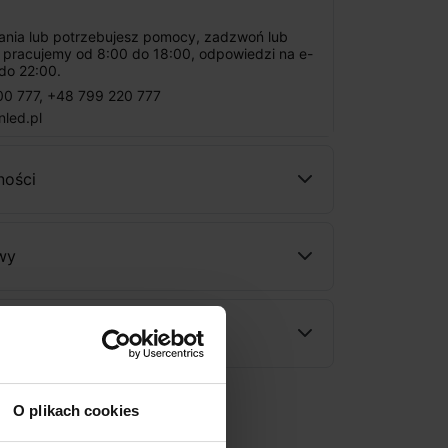
tania lub potrzebujesz pomocy, zadzwoń lub
: pracujemy od 8:00 do 18:00, odpowiedzi na e-
do 22:00.
00 777
,
+48 799 220 777
nled.pl
ności
wy
rodukt
O plikach cookies