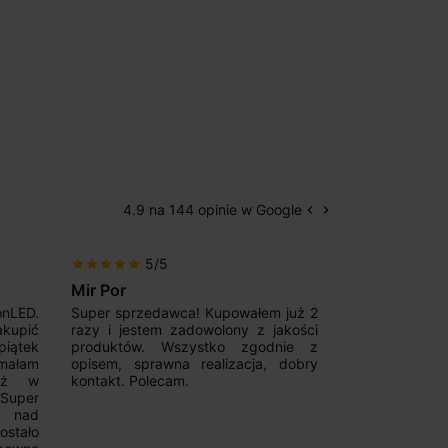
4.9 na 144 opinie w Google
keyboard_arrow_left
keyboard_arrow_right
Poprzedni
Następny
5/5
5/5
star
star
star
star
star
star
star
star
star
star
Mir Por
Patryk123
onLED.
Super sprzedawca! Kupowałem już 2
Szybka real
akupić
razy i jestem zadowolony z jakości
konkurencyjn
iątek
produktów. Wszystko zgodnie z
pomoc w 
ymałam
opisem, sprawna realizacja, dobry
magnetycznyc
już w
kontakt. Polecam.
wyboru. Z p
.Super
ponownie.
a nad
stało