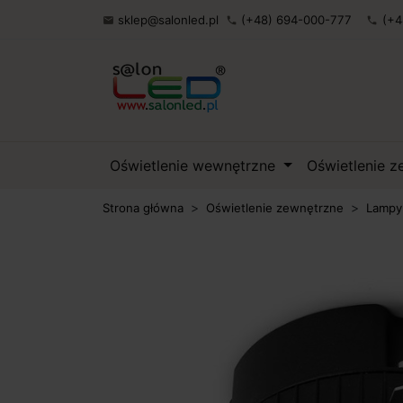
sklep@salonled.pl
(+48) 694-000-777
(+4

phone
phone
Oświetlenie wewnętrzne
Oświetlenie 
Strona główna
Oświetlenie zewnętrzne
Lampy