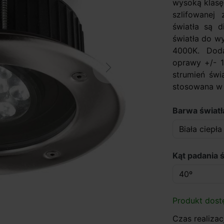
wysoką klasę
szlifowanej
światła są 
światła do wy
4000K. Dod
oprawy +/- 1
Next
strumień świ
stosowana w s
Barwa światła
Kąt padania ś
Produkt dost
Czas realizacj