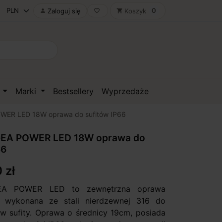
0
Zaloguj się
Koszyk

favorite_border
shopping_cart
D
Marki
Bestsellery
Wyprzedaże
WER LED 18W oprawa do sufitów IP66
EA POWER LED 18W oprawa do
66
 zł
EA POWER LED to zewnętrzna oprawa
 wykonana ze stali nierdzewnej 316 do
 sufity. Oprawa o średnicy 19cm, posiada