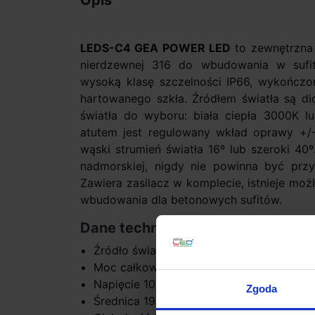
Opis
LEDS-C4 GEA POWER LED
to zewnętrzna 
nierdzewnej 316 do wbudowania w sufi
wysoką klasę szczelności IP66, wykończon
hartowanego szkła. Źródłem światła są d
światła do wyboru: biała ciepła 3000K l
atutem jest regulowany wkład oprawy +/-
wąski strumień światła 16º lub szeroki 4
nadmorskiej, nigdy nie powinna być przy
Zawiera zasilacz w komplecie, istnieje moż
wbudowania dla betonowych sufitów.
Dane techniczne:
Źródło światła 9 x Lumileds 2W
Moc całkowita 22W
Napięcie 100-240V
Zgoda
Średnica 19,1cm