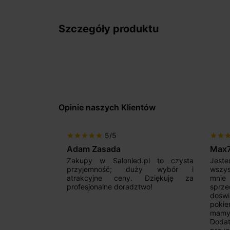
Szczegóły produktu
Opinie naszych Klientów
5/5
star
star
star
star
star
star
star
sta
Adam Zasada
Max
alny sklep,
Zakupy w Salonled.pl to czysta
Jeste
niam fachową
przyjemność; duży wybór i
wszy
 wyborze
atrakcyjne ceny. Dziękuję za
mnie
Zdecydowanie
profesjonalne doradztwo!
sprz
doświ
pokie
mamy 
Dodat