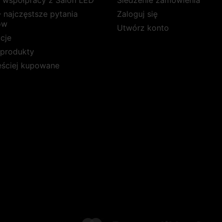
a współpracy z Salon LED
Śledzenie zamówienia
 najczęstsze pytania
Zaloguj się
ów
Utwórz konto
cje
produkty
ęściej kupowane