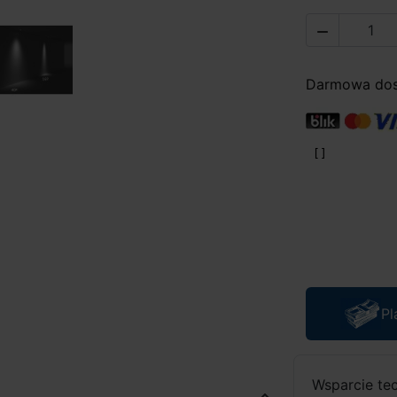

Darmowa dost
Pl
Wsparcie te