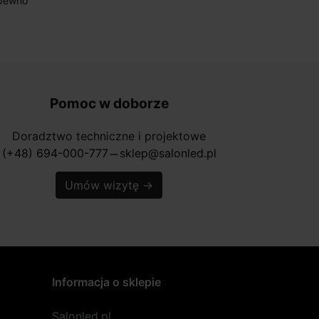
pewno
Pomoc w doborze
Doradztwo techniczne i projektowe
(+48) 694-000-777
sklep@salonled.pl
horizontal_rule
Umów wizytę
→
Informacja o sklepie
Salonled.pl