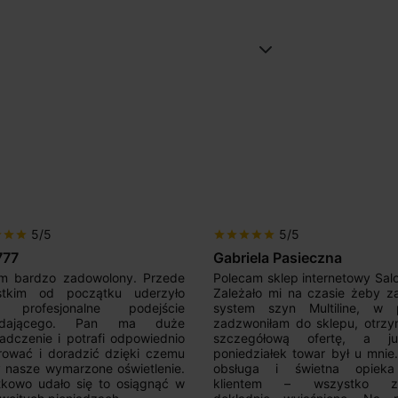
5/5
5/5
r
star
star
star
star
star
star
star
777
Gabriela Pasieczna
m bardzo zadowolony. Przede
Polecam sklep internetowy Sal
stkim od początku uderzyło
Zależało mi na czasie żeby z
 profesjonalne podejście
system szyn Multiline, w p
edającego. Pan ma duże
zadzwoniłam do sklepu, otrz
adczenie i potrafi odpowiednio
szczegółową ofertę, a 
rować i doradzić dzięki czemu
poniedziałek towar był u mnie
nasze wymarzone oświetlenie.
obsługa i świetna opiek
kowo udało się to osiągnąć w
klientem – wszystko zo