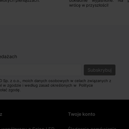
woitych pieniądzach.
dokładnie wyjaśnione. Na 
wrócę w przyszłości!
zedażach
D Sp. z o.o., moich danych osobowych w celach związanych z
pl w zgodzie i według zasad określonych w
Polityce
ołać zgodę.
z
Twoje konto