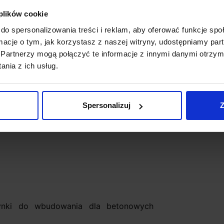
 plików cookie
do spersonalizowania treści i reklam, aby oferować funkcje sp
biała naturalna
ormacje o tym, jak korzystasz z naszej witryny, udostępniamy p
1647lm
Partnerzy mogą połączyć te informacje z innymi danymi otrzym
nia z ich usług.
Spersonalizuj
Z
rzynki do wbudowania dla betonowych