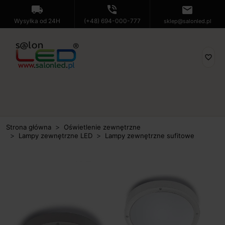
local_shipping
phone_in_talk
mail
Wysyłka od 24H
(+48) 694-000-777
sklep@salonled.pl
favorite_border
Strona główna
Oświetlenie zewnętrzne
Lampy zewnętrzne LED
Lampy zewnętrzne sufitowe