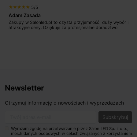
5/5
star
star
star
star
star
Adam Zasada
Zakupy w Salonled.pl to czysta przyjemność; duży wybór i
atrakcyjne ceny. Dziękuję za profesjonalne doradztwo!
Newsletter
Otrzymuj informację o nowościach i wyprzedażach
Twój adres e-mail
Wyrażam zgodę na przetwarzanie przez Salon LED Sp. z o.o.,
moich danych osobowych w celach związanych z korzystaniem