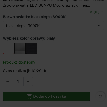
Źródło światła LED SUNPU Moc oraz strumień...
Więcej
expand_more
Barwa światła: biała ciepła 3000K
Wybierz kolor oprawy: biały
biały
szary
szary miejski
Produkt dostępny
Czas realizacji: 10-20 dni



Dodaj do koszyka
favorite_border