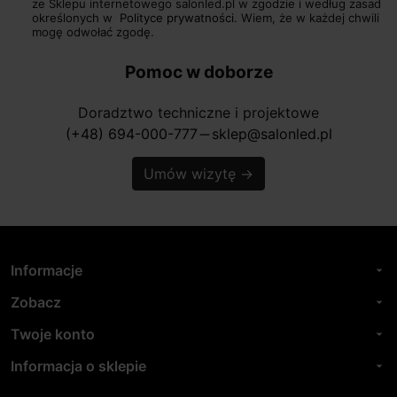
ze Sklepu internetowego salonled.pl w zgodzie i według zasad
określonych w
Polityce prywatności.
Wiem, że w każdej chwili
mogę odwołać zgodę.
Pomoc w doborze
Doradztwo techniczne i projektowe
(+48) 694-000-777
sklep@salonled.pl
horizontal_rule
Umów wizytę
→
Informacje
arrow_drop_down
Zobacz
arrow_drop_down
Twoje konto
arrow_drop_down
Informacja o sklepie
arrow_drop_down