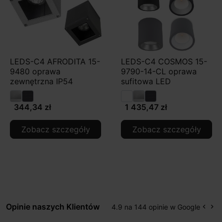
LEDS-C4 AFRODITA 15-
LEDS-C4 COSMOS 15-
9480 oprawa
9790-14-CL oprawa
zewnętrzna IP54
sufitowa LED
344,34 zł
1 435,47 zł
Zobacz szczegóły
Zobacz szczegóły
Opinie naszych Klientów
4.9 na 144 opinie w Google
keyboard_arrow_left
keyboard_arrow_right
Popr
Na