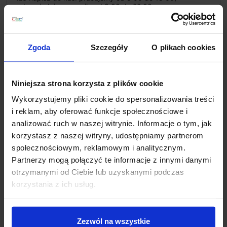
odpowiedzi na e-maile od 8:00 do 22:00.
+48 694 000 777
,
+48 799 220 777
phone
sklep@salonled.pl
email
Zgoda
Szczegóły
O plikach cookies
Metody płatności
Niniejsza strona korzysta z plików cookie
Wykorzystujemy pliki cookie do spersonalizowania treści
Koszt dostawy
i reklam, aby oferować funkcje społecznościowe i
analizować ruch w naszej witrynie. Informacje o tym, jak
korzystasz z naszej witryny, udostępniamy partnerom
Zapytaj o produkt
społecznościowym, reklamowym i analitycznym.
Partnerzy mogą połączyć te informacje z innymi danymi
otrzymanymi od Ciebie lub uzyskanymi podczas
korzystania z ich usług.
Opis
Zezwól na wszystkie
LEDS-C4 Basic Aluminium 15-9835-14/34/Z5
to