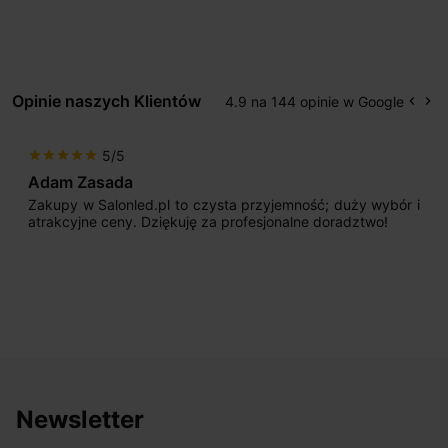
Opinie naszych Klientów
4.9 na 144 opinie w Google
keyboard_arrow_left
keyboard_arrow_right
Popr
Na
5/5
star
star
star
star
star
Adam Zasada
Zakupy w Salonled.pl to czysta przyjemność; duży wybór i
atrakcyjne ceny. Dziękuję za profesjonalne doradztwo!
Newsletter