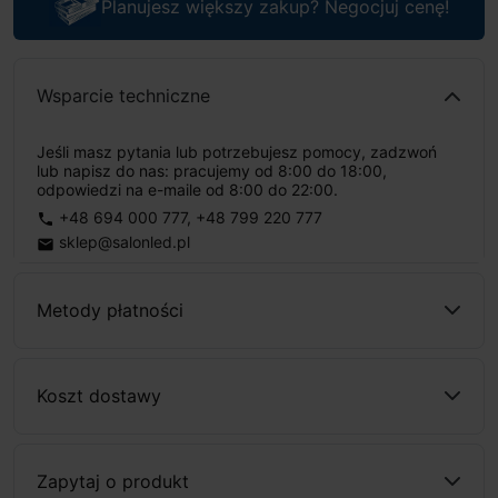
Planujesz większy zakup? Negocjuj cenę!
Wsparcie techniczne
Jeśli masz pytania lub potrzebujesz pomocy, zadzwoń
lub napisz do nas: pracujemy od 8:00 do 18:00,
odpowiedzi na e-maile od 8:00 do 22:00.
+48 694 000 777
,
+48 799 220 777
phone
sklep@salonled.pl
email
Metody płatności
Koszt dostawy
Zapytaj o produkt