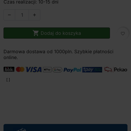
Czas realizacji: 10-15 dni



Dodaj do koszyka
favorite_border
Darmowa dostawa od 1000pln. Szybkie płatności
online.