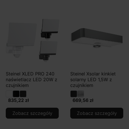
Steinel XLED PRO 240
Steinel Xsolar kinkiet
naświetlacz LED 20W z
solarny LED 1,5W z
czujnikiem
czujnikiem
835,22 zł
669,56 zł
Zobacz szczegóły
Zobacz szczegóły