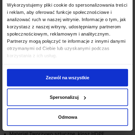
klatek schodowych i na zewnątrz pod zadaszeniami.
Wykorzystujemy pliki cookie do spersonalizowania treści
Posiada wygodną funkcję oświetlenia nocnego (10%)
i reklam, aby oferować funkcje społecznościowe i
aktywowanego po zmierzchu. Wbudowane w osłonę
analizować ruch w naszej witrynie. Informacje o tym, jak
soczewki czujników wyglądają z zewnątrz jak subtelna
korzystasz z naszej witryny, udostępniamy partnerom
struktura plastra miodu. To pierwsze tego typu
społecznościowym, reklamowym i analitycznym.
opatentowane rozwiązanie na świecie, dopełniając tym
Partnerzy mogą połączyć te informacje z innymi danymi
samym jej estetyczną stylistykę.
otrzymanymi od Ciebie lub uzyskanymi podczas
korzystania z ich usług.
Dane techniczne:
Źródło światła STEINEL LED system
Moc 10W
Zezwól na wszystkie
Strumień świetlny 1000lm
Barwa światła 3000K - biały ciepły
Oddawanie barw Ra>80
Spersonalizuj
Zasilanie 220-240V
Wysokość 6,9cm
Odmowa
Średnica 31cm
Kąt wykrywania 360°
Materiał Tworzywo sztuczne, klosz HDPE