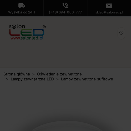
local_shipping
phone_in_talk
mail
Wysyłka od 24H
(+48) 694-000-777
sklep@salonled.pl
favorite_border
Strona główna
Oświetlenie zewnętrzne
Lampy zewnętrzne LED
Lampy zewnętrzne sufitowe