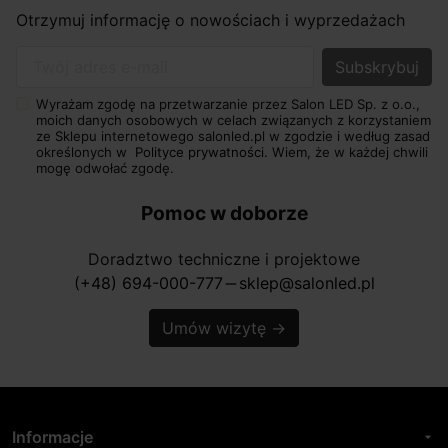
Otrzymuj informację o nowościach i wyprzedażach
Twój adres e-mail
Wyrażam zgodę na przetwarzanie przez Salon LED Sp. z o.o.,
moich danych osobowych w celach związanych z korzystaniem
ze Sklepu internetowego salonled.pl w zgodzie i według zasad
określonych w
Polityce prywatności.
Wiem, że w każdej chwili
mogę odwołać zgodę.
Pomoc w doborze
Doradztwo techniczne i projektowe
(+48) 694-000-777
sklep@salonled.pl
horizontal_rule
Umów wizytę
→
Informacje
arrow_drop_down