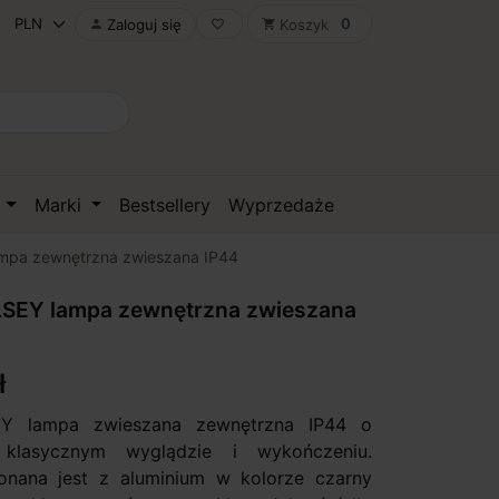
0
Zaloguj się
Koszyk

favorite_border
shopping_cart
D
Marki
Bestsellery
Wyprzedaże
mpa zewnętrzna zwieszana IP44
SEY lampa zewnętrzna zwieszana
ł
EY lampa zwieszana zewnętrzna IP44 o
 klasycznym wyglądzie i wykończeniu.
nana jest z aluminium w kolorze czarny