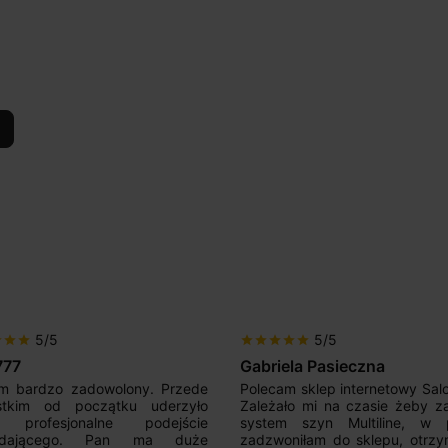
5/5
5/5
r
star
star
star
star
star
star
star
777
Gabriela Pasieczna
m bardzo zadowolony. Przede
Polecam sklep internetowy Sal
stkim od początku uderzyło
Zależało mi na czasie żeby z
 profesjonalne podejście
system szyn Multiline, w p
edającego. Pan ma duże
zadzwoniłam do sklepu, otrz