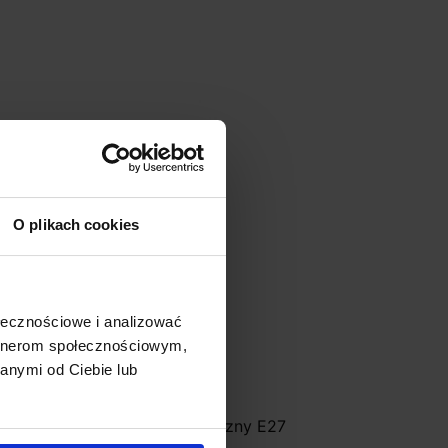
O plikach cookies
ołecznościowe i analizować
artnerom społecznościowym,
anymi od Ciebie lub
UTEC KELSEY kinkiet zewnętrzny E27
zkło przeźroczyste