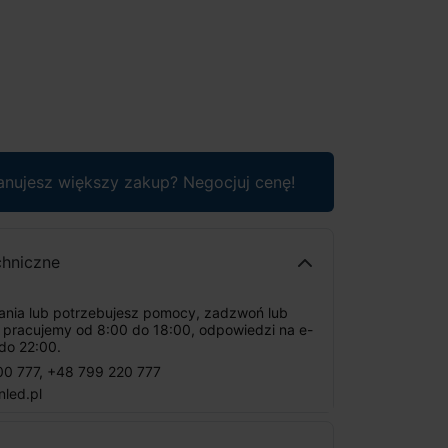
anujesz większy zakup? Negocjuj cenę!
chniczne
tania lub potrzebujesz pomocy, zadzwoń lub
: pracujemy od 8:00 do 18:00, odpowiedzi na e-
do 22:00.
00 777
,
+48 799 220 777
nled.pl