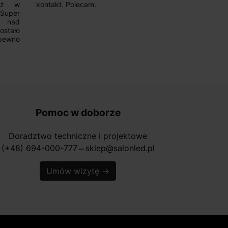
już w
kontakt. Polecam.
wyboru. Z p
.Super
ponownie.
a nad
stało
pewno
Pomoc w doborze
Doradztwo techniczne i projektowe
(+48) 694-000-777
sklep@salonled.pl
horizontal_rule
Umów wizytę
→