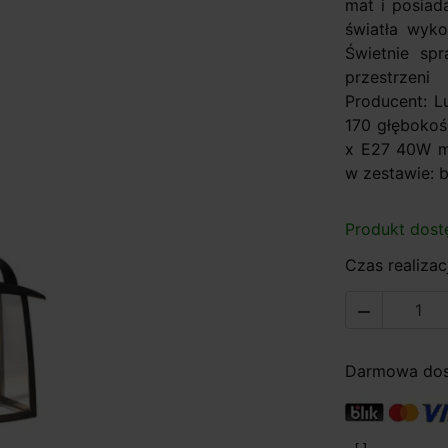
mat i posiad
światła wyk
Świetnie spr
przestrzen
Producent: L
170 głębokość
x E27 40W ma
w zestawie: b
Produkt dost
Czas realizacj

Darmowa dost