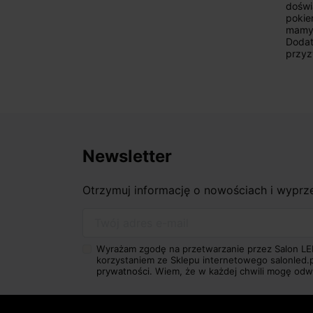
doświ
pokie
mamy 
Dodat
przyz
Newsletter
Otrzymuj informację o nowościach i wypr
Twój adres e-mail
Wyrażam zgodę na przetwarzanie przez Salon LE
korzystaniem ze Sklepu internetowego salonled.
prywatności.
Wiem, że w każdej chwili mogę odw