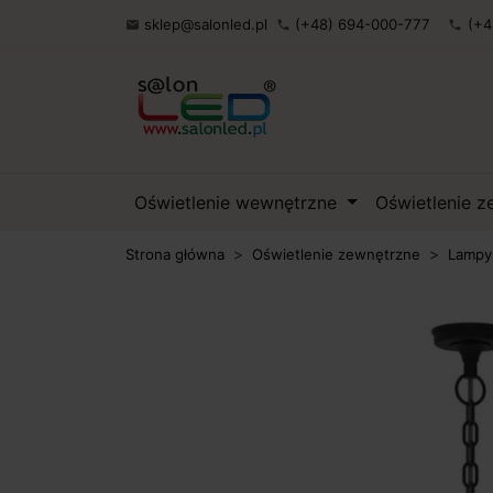
sklep@salonled.pl
(+48) 694-000-777
(+4

phone
phone
Oświetlenie wewnętrzne
Oświetlenie 
Strona główna
Oświetlenie zewnętrzne
Lampy