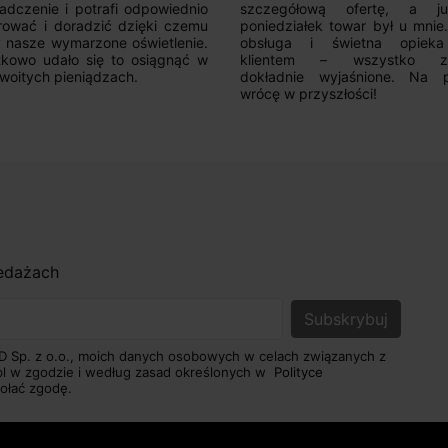
adczenie i potrafi odpowiednio
szczegółową ofertę, a 
rować i doradzić dzięki czemu
poniedziałek towar był u mnie
nasze wymarzone oświetlenie.
obsługa i świetna opiek
kowo udało się to osiągnąć w
klientem – wszystko zo
woitych pieniądzach.
dokładnie wyjaśnione. Na 
wrócę w przyszłości!
zedażach
D Sp. z o.o., moich danych osobowych w celach związanych z
pl w zgodzie i według zasad określonych w
Polityce
ołać zgodę.