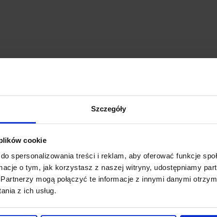
Szczegóły
 plików cookie
do spersonalizowania treści i reklam, aby oferować funkcje sp
ormacje o tym, jak korzystasz z naszej witryny, udostępniamy p
Partnerzy mogą połączyć te informacje z innymi danymi otrzym
nia z ich usług.
LUTEC KELSEY Kinkiet zewnętrzny czarny
L
IP44
s