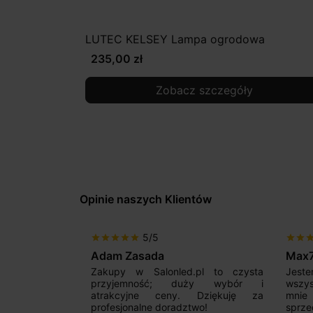
LUTEC KELSEY Lampa ogrodowa
235,00 zł
Zobacz szczegóły
Opinie naszych Klientów
5/5
star
star
star
star
star
star
star
sta
Adam Zasada
Max
alny sklep,
Zakupy w Salonled.pl to czysta
Jeste
niam fachową
przyjemność; duży wybór i
wszy
 wyborze
atrakcyjne ceny. Dziękuję za
mnie
Zdecydowanie
profesjonalne doradztwo!
sprz