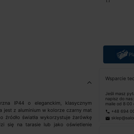
Pl
Wsparcie te
Jeśli masz py
napisz do nas
zna IP44 o eleganckim, klasycznym
maile od 8:00 
 jest z aluminium w kolorze czarny mat
+48 694 0
phone
ko źródło światła wykorzystuje żarówkę
sklep@salo
email
 się na tarasie lub jako oświetlenie