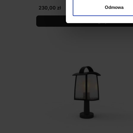
230,00 zł
Odmowa
Zobacz szczegóły