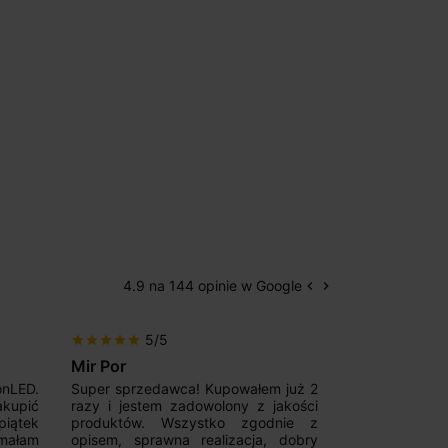
4.9 na 144 opinie w Google
keyboard_arrow_left
keyboard_arrow_right
Poprzedni
Następny
5/5
5/5
star
star
star
star
star
star
star
star
star
star
Mir Por
Patryk123
onLED.
Super sprzedawca! Kupowałem już 2
Szybka real
akupić
razy i jestem zadowolony z jakości
konkurencyjn
iątek
produktów. Wszystko zgodnie z
pomoc w 
ymałam
opisem, sprawna realizacja, dobry
magnetycznyc