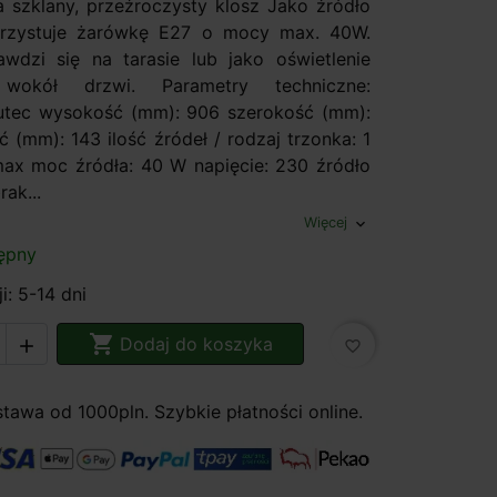
a szklany, przeźroczysty klosz Jako źródło
orzystuje żarówkę E27 o mocy max. 40W.
awdzi się na tarasie lub jako oświetlenie
i wokół drzwi. Parametry techniczne:
utec wysokość (mm): 906 szerokość (mm):
 (mm): 143 ilość źródeł / rodzaj trzonka: 1
x moc źródła: 40 W napięcie: 230 źródło
rak...
Więcej
expand_more
ępny
i: 5-14 dni

Dodaj do koszyka

favorite_border
awa od 1000pln. Szybkie płatności online.