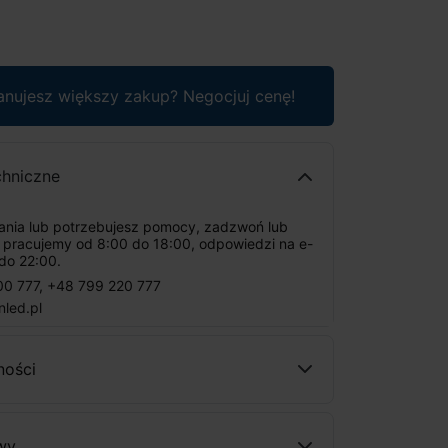
anujesz większy zakup? Negocjuj cenę!
chniczne
tania lub potrzebujesz pomocy, zadzwoń lub
: pracujemy od 8:00 do 18:00, odpowiedzi na e-
do 22:00.
00 777
,
+48 799 220 777
nled.pl
ności
wy