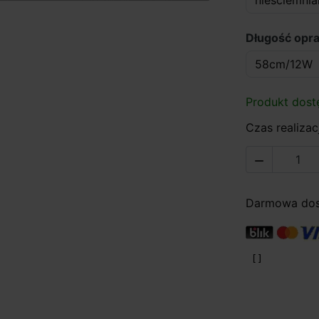
Długość opr
Produkt dost
Czas realizacj

Darmowa dost