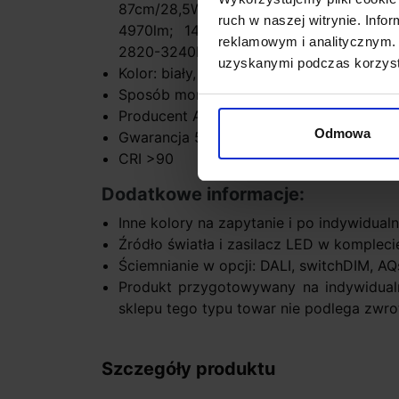
87cm/28,5W: 3250-3730lm; 115cm/2
ruch w naszej witrynie. Inf
4970lm; 143cm/30W: 2710-3110lm, 14
reklamowym i analitycznym. 
2820-3240lm, 171cm/56,5W: 5650-6490
uzyskanymi podczas korzysta
Kolor: biały, czarny
Sposób montażu wpuszczany w sufit
Producent AQform
Odmowa
Gwarancja 5 lat
CRI >90
Dodatkowe informacje:
Inne kolory na zapytanie i po indywidua
Źródło światła i zasilacz LED w kompleci
Ściemnianie w opcji: DALI, switchDIM, A
Produkt przygotowywany na indywidual
sklepu tego typu towar nie podlega zwro
Szczegóły produktu