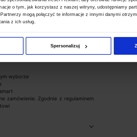
4W: 2160-2480lm, 115cm/38W: 4330-
ormacje o tym, jak korzystasz z naszej witryny, udostępniamy p
3cm/47,5W: 5420-6220lm; 171cm/36W:
Partnerzy mogą połączyć te informacje z innymi danymi otrzym
lm
nia z ich usług.
Spersonalizuj
Z
lnym wyborze
e
Qsmart
ne zamówienie. Zgodnie z regulaminem
towi