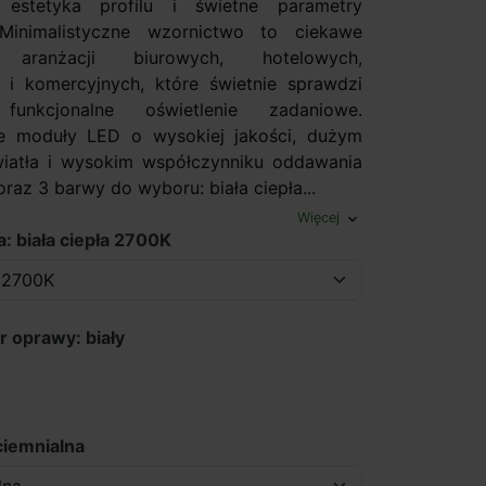
estetyka profilu i świetne parametry
 Minimalistyczne wzornictwo to ciekawe
e aranżacji biurowych, hotelowych,
 i komercyjnych, które świetnie sprawdzi
unkcjonalne oświetlenie zadaniowe.
 moduły LED o wysokiej jakości, dużym
wiatła i wysokim współczynniku oddawania
raz 3 barwy do wyboru: biała ciepła...
Więcej
expand_more
: biała ciepła 2700K
r oprawy: biały
ciemnialna