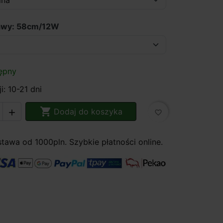
awy: 58cm/12W
ępny
i: 10-21 dni

Dodaj do koszyka

favorite_border
awa od 1000pln. Szybkie płatności online.