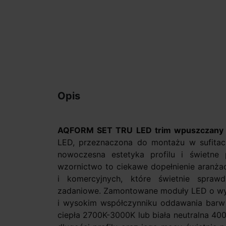
Opis
AQFORM SET TRU LED trim wpuszczany
LED, przeznaczona do montażu w sufitach
nowoczesna estetyka profilu i świetne p
wzornictwo to ciekawe dopełnienie aranżac
i komercyjnych, które świetnie sprawdz
zadaniowe. Zamontowane moduły LED o wyso
i wysokim współczynniku oddawania barw 
ciepła 2700K-3000K lub biała neutralna 400