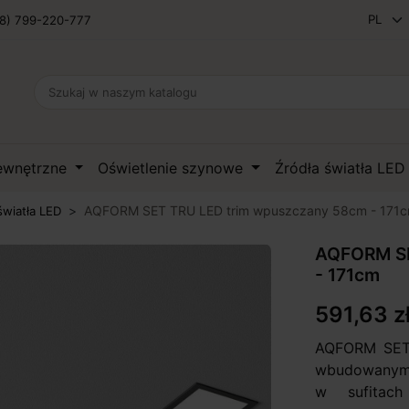
8) 799-220-777
zewnętrzne
Oświetlenie szynowe
Źródła światła LE
AQFORM SET TRU LED trim wpuszczany 58cm - 171
światła LED
AQFORM SE
- 171cm
591,63 z
AQFORM SET 
wbudowanymi
w sufitach