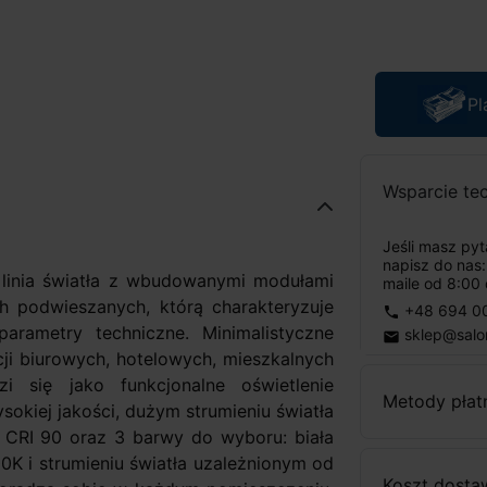
Pl
Wsparcie te
Jeśli masz py
napisz do nas
linia światła z wbudowanymi modułami
maile od 8:00 
 podwieszanych, którą charakteryzuje
+48 694 0
phone
arametry techniczne. Minimalistyczne
sklep@salo
email
ji biurowych, hotelowych, mieszkalnych
i się jako funkcjonalne oświetlenie
Metody płat
kiej jakości, dużym strumieniu światła
CRI 90 oraz 3 barwy do wyboru: biała
0K i strumieniu światła uzależnionym od
Koszt dosta