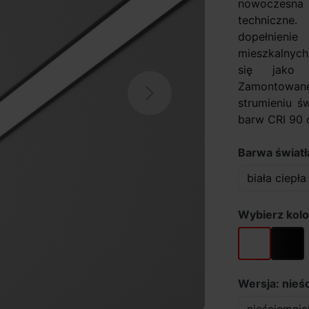
nowoczesna 
techniczne.
dopełnieni
mieszkalnych
się jako f
Zamontowane
Next
strumieniu ś
barw CRI 90 o
Barwa światła
Wybierz kolo
biały
czarny
Wersja: nieś