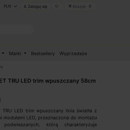
0
Zaloguj się
Koszyk

favorite_border
shopping_cart
D
Marki
Bestsellery
Wyprzedaże
cm
T TRU LED trim wpuszczany 58cm
ł
TRU LED trim wpuszczany linia światła z
 modułami LED, przeznaczona do montażu
 podwieszanych, którą charakteryzuje