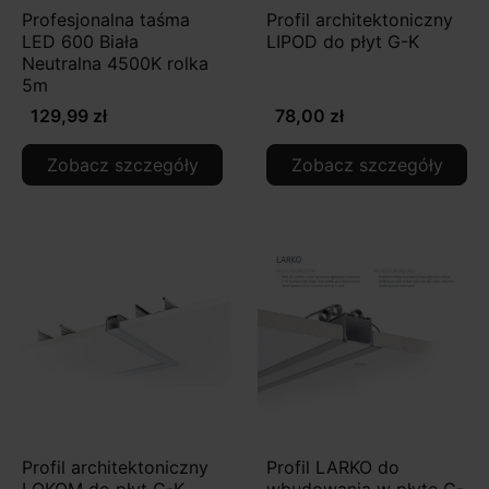
Profesjonalna taśma
Profil architektoniczny
LED 600 Biała
LIPOD do płyt G-K
Neutralna 4500K rolka
5m
129,99 zł
78,00 zł
Zobacz szczegóły
Zobacz szczegóły
Profil architektoniczny
Profil LARKO do
LOKOM do płyt G-K
wbudowania w płytę G-