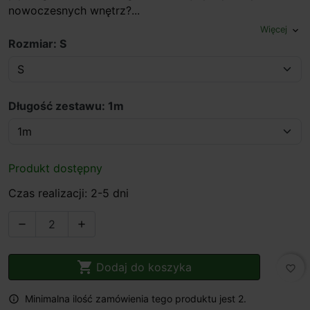
nowoczesnych wnętrz?...
Więcej
expand_more
Rozmiar: S
Długość zestawu: 1m
Produkt dostępny
Czas realizacji: 2-5 dni



Dodaj do koszyka
favorite_border
Minimalna ilość zamówienia tego produktu jest 2.
