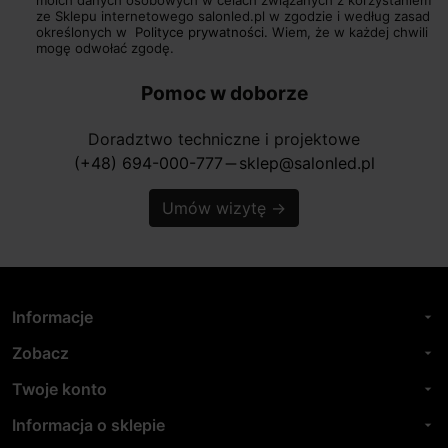
ze Sklepu internetowego salonled.pl w zgodzie i według zasad
określonych w
Polityce prywatności.
Wiem, że w każdej chwili
mogę odwołać zgodę.
Pomoc w doborze
Doradztwo techniczne i projektowe
(+48) 694-000-777
sklep@salonled.pl
horizontal_rule
Umów wizytę
→
Informacje
arrow_drop_down
Zobacz
arrow_drop_down
Twoje konto
arrow_drop_down
Informacja o sklepie
arrow_drop_down