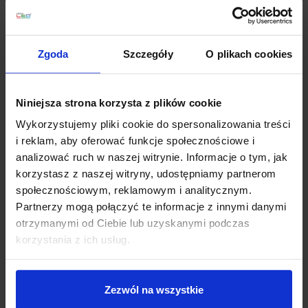
wzdłuż ciągu komunikacyjnego, podkreślać wyspę
kuchenną albo wyznaczać granicę strefy
wypoczynkowej.
Zgoda
Szczegóły
O plikach cookies
Profil LED do karton-gipsu można zastosować także w
podświetlanych wnękach, regałach i zabudowach
Niniejsza strona korzysta z plików cookie
telewizyjnych. Linie zamontowane przy krawędzi sufitu
pomagają uzyskać efekt „pływającej” płaszczyzny,
Wykorzystujemy pliki cookie do spersonalizowania treści
natomiast układy w formie prostokątów, liter lub
i reklam, aby oferować funkcje społecznościowe i
przecinających się pasów stają się główną dekoracją
analizować ruch w naszej witrynie. Informacje o tym, jak
wnętrza.
korzystasz z naszej witryny, udostępniamy partnerom
społecznościowym, reklamowym i analitycznym.
Barwa światła powinna odpowiadać funkcji
Partnerzy mogą połączyć te informacje z innymi danymi
pomieszczenia. Ciepłe 2700–3000K buduje przytulny
otrzymanymi od Ciebie lub uzyskanymi podczas
nastrój, neutralne 4000K sprawdza się w kuchni i
korzystania z ich usług.
miejscu pracy, a taśmy z regulacją natężenia pozwalają
zmieniać atmosferę zależnie od pory dnia. Dobrze
zaprojektowany profil LED do zabudowy zapewnia
Zezwól na wszystkie
minimalistyczny wygląd, równomierne światło i dużą