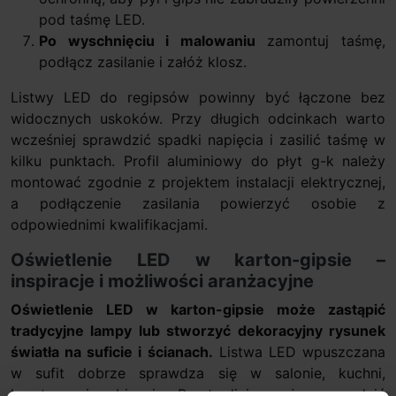
pod taśmę LED.
Po wyschnięciu i malowaniu
zamontuj taśmę,
podłącz zasilanie i załóż klosz.
Listwy LED do regipsów powinny być łączone bez
widocznych uskoków. Przy długich odcinkach warto
wcześniej sprawdzić spadki napięcia i zasilić taśmę w
kilku punktach. Profil aluminiowy do płyt g-k należy
montować zgodnie z projektem instalacji elektrycznej,
a podłączenie zasilania powierzyć osobie z
odpowiednimi kwalifikacjami.
Oświetlenie LED w karton-gipsie –
inspiracje i możliwości aranżacyjne
Oświetlenie LED w karton-gipsie może zastąpić
tradycyjne lampy lub stworzyć dekoracyjny rysunek
światła na suficie i ścianach.
Listwa LED wpuszczana
w sufit dobrze sprawdza się w salonie, kuchni,
korytarzu i gabinecie. Prosta linia może prowadzić