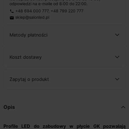
odpowiedzi na e-maile od 8:00 do 22:00.
+48 694 000 777
,
+48 799 220 777
phone
sklep@salonled.pl
email
Metody płatności
Koszt dostawy
Zapytaj o produkt
Opis
Profile LED do zabudowy w płycie GK pozwalają