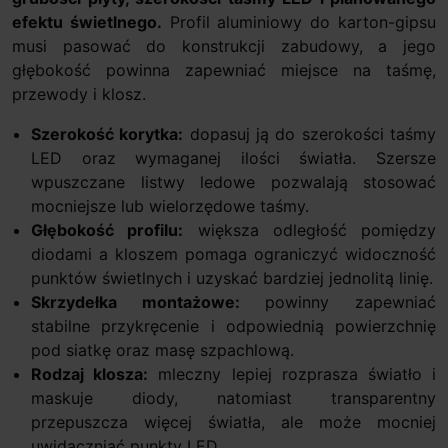
efektu świetlnego.
Profil aluminiowy do karton-gipsu
musi pasować do konstrukcji zabudowy, a jego
głębokość powinna zapewniać miejsce na taśmę,
przewody i klosz.
Szerokość korytka:
dopasuj ją do szerokości taśmy
LED oraz wymaganej ilości światła. Szersze
wpuszczane listwy ledowe pozwalają stosować
mocniejsze lub wielorzędowe taśmy.
Głębokość profilu:
większa odległość pomiędzy
diodami a kloszem pomaga ograniczyć widoczność
punktów świetlnych i uzyskać bardziej jednolitą linię.
Skrzydełka montażowe:
powinny zapewniać
stabilne przykręcenie i odpowiednią powierzchnię
pod siatkę oraz masę szpachlową.
Rodzaj klosza:
mleczny lepiej rozprasza światło i
maskuje diody, natomiast transparentny
przepuszcza więcej światła, ale może mocniej
uwidaczniać punkty LED.