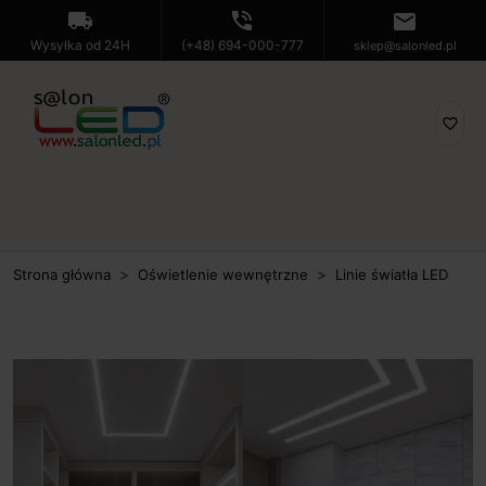
local_shipping
phone_in_talk
mail
Wysyłka od 24H
(+48) 694-000-777
sklep@salonled.pl
favorite_border
Strona główna
Oświetlenie wewnętrzne
Linie światła LED