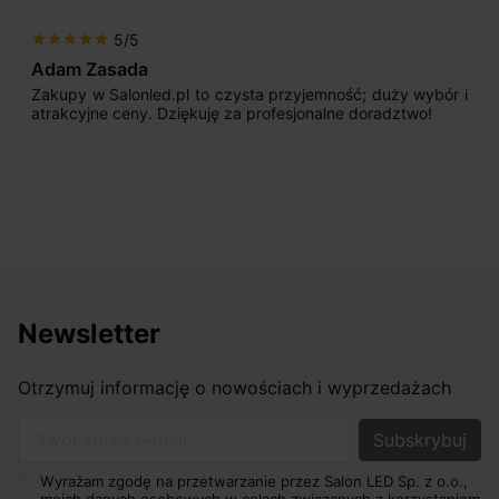
5/5
star
star
star
star
star
Max777
Jestem bardzo zadowolony. Przede wszystkim od
początku uderzyło mnie profesjonalne podejście
sprzedającego. Pan ma duże doświadczenie i potrafi
odpowiednio pokierować i doradzić dzięki czemu mamy
nasze wymarzone oświetlenie. Dodatkowo udało się to
osiągnąć w przyzwoitych pieniądzach.
Newsletter
Otrzymuj informację o nowościach i wyprzedażach
Twój adres e-mail
Wyrażam zgodę na przetwarzanie przez Salon LED Sp. z o.o.,
moich danych osobowych w celach związanych z korzystaniem