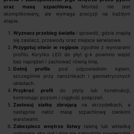
oraz masą szpachlową.
Montaż nie jest
skomplikowany, ale wymaga precyzji na każdym
etapie.
Wyznacz przebieg światła
i sprawdź, gdzie znajdą
się zasilacz, przewody oraz miejsce serwisowe.
Przygotuj otwór w regipsie
zgodnie z wymiarami
profilu. Korytko LED do płyt g-k powinno wejść
bez naprężeń i zachować równą linię.
Dotnij profile
pod odpowiednim kątem,
szczególnie przy narożnikach i geometrycznych
układach.
Przykręć profil
do płyty lub konstrukcji,
kontrolując poziom i ciągłość połączeń.
Zastosuj siatkę zbrojącą
na skrzydełkach, a
następnie nałóż masę szpachlową cienkimi
warstwami.
Zabezpiecz wnętrze listwy
taśmą lub wkładką
ochronną, aby pył i gips nie zabrudziły powierzchni