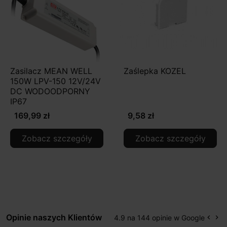
Zasilacz MEAN WELL
Zaślepka KOZEL
150W LPV-150 12V/24V
DC WODOODPORNY
IP67
169,99 zł
9,58 zł
Zobacz szczegóły
Zobacz szczegóły
Opinie naszych Klientów
4.9 na 144 opinie w Google
keyboard_arrow_left
keyboard_arrow_right
Popr
Na