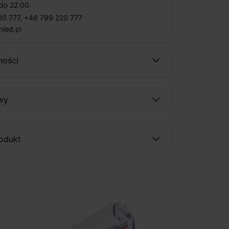
do 22:00.
00 777
,
+48 799 220 777
nled.pl
ności
wy
rodukt