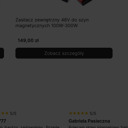
Zasilacz zewnętrzny 48V do szyn
magnetycznych 100W-300W
149,00 zł
Zobacz szczegóły
5/5
5/5
r
star
star
star
star
star
star
star
777
Gabriela Pasieczna
m bardzo zadowolony. Przede
Polecam sklep internetowy Sal