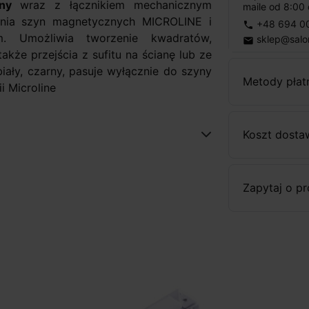
ny
wraz z łącznikiem mechanicznym
maile od 8:00 
nia szyn magnetycznych MICROLINE i
+48 694 0
phone
 Umożliwia tworzenie kwadratów,
sklep@salo
email
także przejścia z sufitu na ścianę lub ze
iały, czarny, pasuje wyłącznie do szyny
Metody płat
i Microline
Koszt dosta
Zapytaj o p