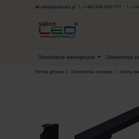
sklep@salonled.pl
(+48) 694-000-777
(+4

phone
phone
Oświetlenie wewnętrzne
Oświetlenie 
Strona główna
Oświetlenie szynowe
Szyny ma