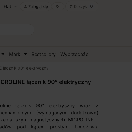
0
Zaloguj się
Koszyk

favorite_border
shopping_cart
D
Marki
Bestsellery
Wyprzedaże
łącznik 90° elektryczny
ROLINE łącznik 90° elektryczny
oline łącznik 90° elektryczny wraz z
 mechanicznym (wymaganym dodatkowo)
czenia szyn magnetycznych MICROLINE i
adów pod kątem prostym. Umożliwia