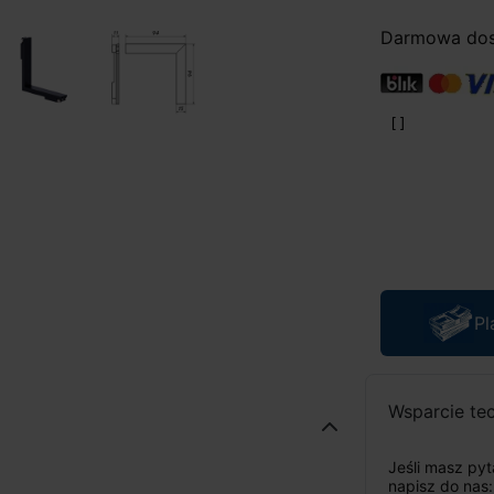
Darmowa dost
Pl
Wsparcie te
Jeśli masz py
napisz do nas