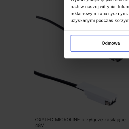
ruch w naszej witrynie. Inf
reklamowym i analitycznym. 
uzyskanymi podczas korzysta
Odmowa
OXYLED MICROLINE przyłącze zasilające
48V