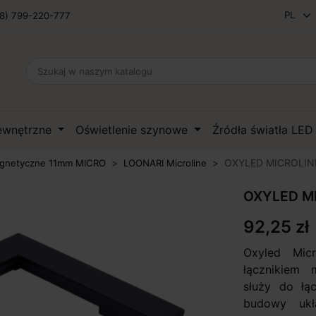
8) 799-220-777
zewnętrzne
Oświetlenie szynowe
Źródła światła LE
OXYLED MICROLINE 
gnetyczne 11mm MICRO
LOONARI Microline
OXYLED MIC
92,25 zł
Oxyled Micr
łącznikiem
służy do łą
budowy ukł