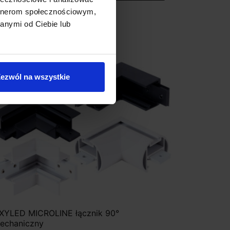
artnerom społecznościowym,
anymi od Ciebie lub
ezwól na wszystkie
XYLED MICROLINE łącznik 90°
echaniczny