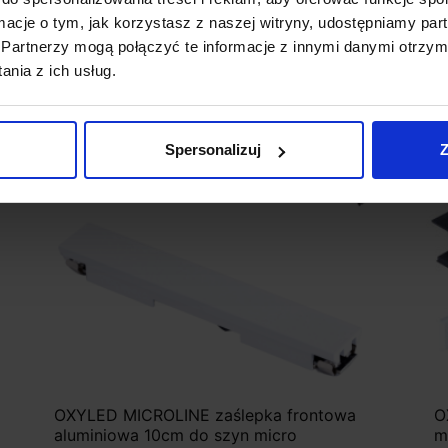
ormacje o tym, jak korzystasz z naszej witryny, udostępniamy p
Partnerzy mogą połączyć te informacje z innymi danymi otrzym
nia z ich usług.
Spersonalizuj
Z
OXYLED MICROLINE zaślepka frontowa
O
aluminiowa 10cm do szyn micro
m