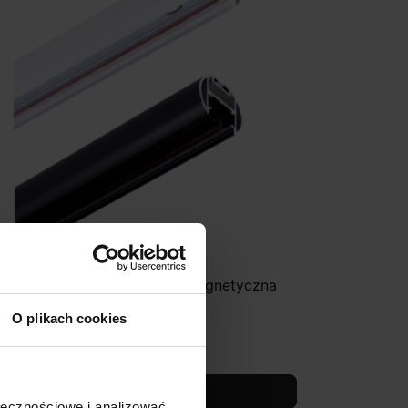
OONARI MICROLINE szyna magnetyczna
wieszana
O plikach cookies
184,50 zł
Zobacz szczegóły
ołecznościowe i analizować