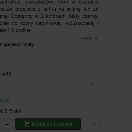
wadratów, prostokątów, form w kształcie
a także przejścia z sufitu na ścianę lub ze
ianę. Dostępny w 2 kolorach: biały, czarny,
znie do szyny natynkowej, wpuszczanej i
serii Microline
Więcej
expand_more
r oprawy: biały
-sufit
ępny
i: 2-5 dni

Dodaj do koszyka

favorite_border