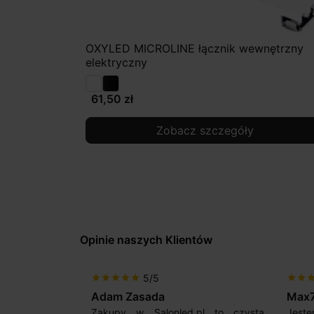
OXYLED MICROLINE łącznik wewnętrzny
elektryczny
61,50 zł
Zobacz szczegóły
Opinie naszych Klientów
5/5
star
star
star
star
star
star
star
sta
Adam Zasada
Max
alny sklep,
Zakupy w Salonled.pl to czysta
Jeste