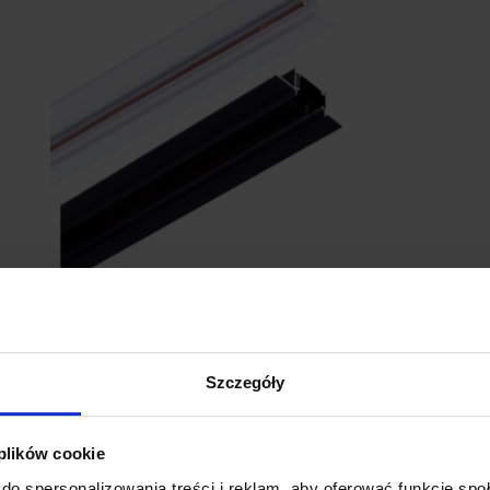
LOONARI MICROLINE szyna magnetyczna
L
wpuszczana typ B
z
Szczegóły
159,90 zł
 plików cookie
Zobacz szczegóły
do spersonalizowania treści i reklam, aby oferować funkcje sp