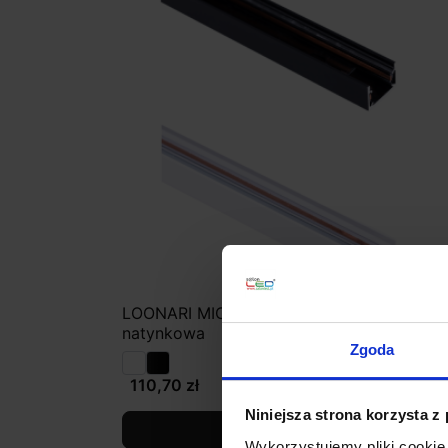
LOONARI MICROLINE szyna magnetyczna
natynkowa
Zgoda
110,70 zł
Niniejsza strona korzysta z
Zobacz szczegóły
Wykorzystujemy pliki cookie 