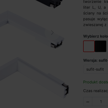
tworzenie k
liter L, U, 
ściany na śc
pasuje wyłąc
zwieszanej z 
Next
Wybierz kolo
biały
czarny
Wersja: sufit
Produkt dost
Czas realizacj
