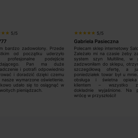
5/5
5/5
r
star
star
star
star
star
star
star
777
Gabriela Pasieczna
m bardzo zadowolony. Przede
Polecam sklep internetowy Sal
stkim od początku uderzyło
Zależało mi na czasie żeby z
 profesjonalne podejście
system szyn Multiline, w p
edającego. Pan ma duże
zadzwoniłam do sklepu, otrz
adczenie i potrafi odpowiednio
szczegółową ofertę, a 
rować i doradzić dzięki czemu
poniedziałek towar był u mnie
nasze wymarzone oświetlenie.
obsługa i świetna opiek
kowo udało się to osiągnąć w
klientem – wszystko zo
woitych pieniądzach.
dokładnie wyjaśnione. Na 
wrócę w przyszłości!