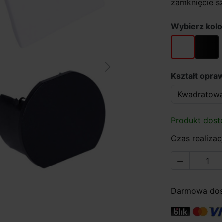
zamknięcie s
Wybierz kolo
biały
czarny
Next
Kształt opr
Produkt dost
Czas realizacj

Darmowa dost