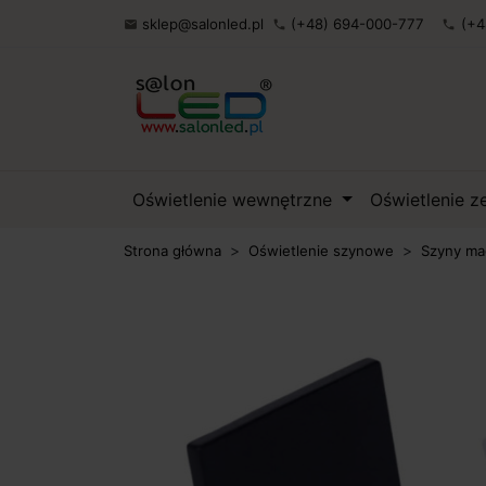
sklep@salonled.pl
(+48) 694-000-777
(+4

phone
phone
Oświetlenie wewnętrzne
Oświetlenie 
Strona główna
Oświetlenie szynowe
Szyny ma