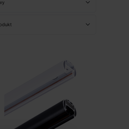
wy
rodukt