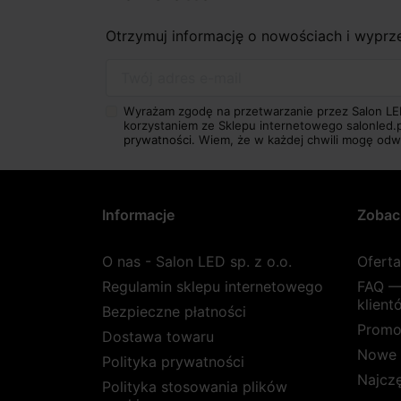
Otrzymuj informację o nowościach i wypr
Twój adres e-mail
Wyrażam zgodę na przetwarzanie przez Salon LE
korzystaniem ze Sklepu internetowego salonled.
prywatności.
Wiem, że w każdej chwili mogę odw
Informacje
Zobac
O nas - Salon LED sp. z o.o.
Ofert
Regulamin sklepu internetowego
FAQ —
klient
Bezpieczne płatności
Promo
Dostawa towaru
Nowe 
Polityka prywatności
Najcz
Polityka stosowania plików