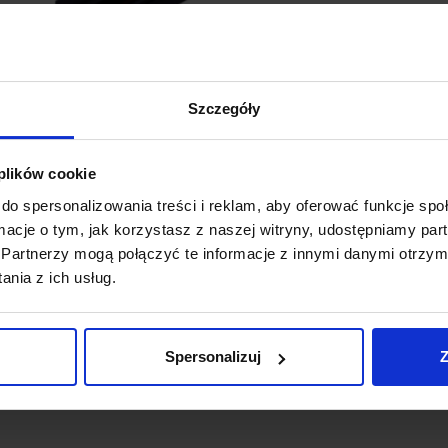
Szczegóły
LOONARI MICROLINE szyna magnetyczna
L
wpuszczana typ B
z
 plików cookie
159,90 zł
do spersonalizowania treści i reklam, aby oferować funkcje sp
ormacje o tym, jak korzystasz z naszej witryny, udostępniamy p
Zobacz szczegóły
Partnerzy mogą połączyć te informacje z innymi danymi otrzym
nia z ich usług.
Spersonalizuj
Z