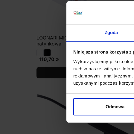
Zgoda
LOONARI MICROLINE szyna magnetyczna
natynkowa
Niniejsza strona korzysta z
110,70 zł
Wykorzystujemy pliki cookie 
ruch w naszej witrynie. Inf
Zobacz szczegóły
reklamowym i analitycznym. 
uzyskanymi podczas korzysta
Odmowa