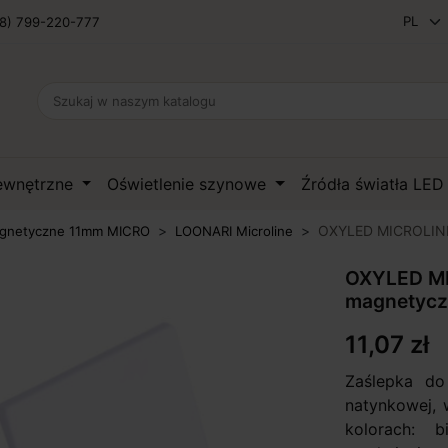
8) 799-220-777
zewnętrzne
Oświetlenie szynowe
Źródła światła LE
OXYLED MICROLINE 
gnetyczne 11mm MICRO
LOONARI Microline
OXYLED MI
magnetycz
11,07 zł
Zaślepka do
natynkowej, 
kolorach: b