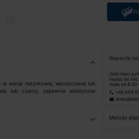
Pl
Wsparcie te
Jeśli masz py
napisz do nas
 w wersji natynkowej, wpuszczanej lub
maile od 8:00 
ały lub czarny, zapewnia estetyczne
+48 694 0
phone
sklep@salo
email
Metody płat