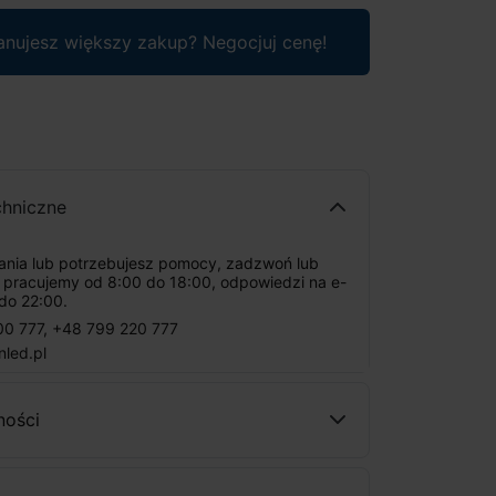
anujesz większy zakup? Negocjuj cenę!
chniczne
tania lub potrzebujesz pomocy, zadzwoń lub
: pracujemy od 8:00 do 18:00, odpowiedzi na e-
do 22:00.
00 777
,
+48 799 220 777
nled.pl
ności