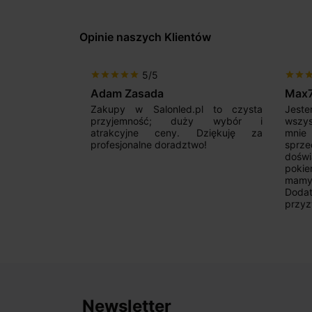
Opinie naszych Klientów
5/5
star
star
star
star
star
star
star
sta
Adam Zasada
Max
alny sklep,
Zakupy w Salonled.pl to czysta
Jeste
niam fachową
przyjemność; duży wybór i
wszy
 wyborze
atrakcyjne ceny. Dziękuję za
mnie
Zdecydowanie
profesjonalne doradztwo!
sprz
doświ
pokie
mamy 
Dodat
przyz
Newsletter