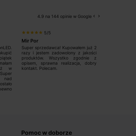
4.9 na 144 opinie w Google
keyboard_arrow_left
keyboard_arrow_right
Poprzedni
Następny
5/5
5/5
star
star
star
star
star
star
star
star
star
star
Mir Por
Patryk123
onLED.
Super sprzedawca! Kupowałem już 2
Szybka real
akupić
razy i jestem zadowolony z jakości
konkurencyjn
iątek
produktów. Wszystko zgodnie z
pomoc w 
ymałam
opisem, sprawna realizacja, dobry
magnetycznyc
już w
kontakt. Polecam.
wyboru. Z p
.Super
ponownie.
a nad
stało
pewno
Pomoc w doborze