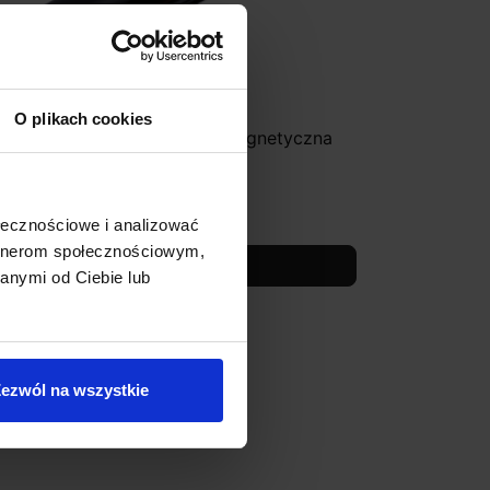
O plikach cookies
OONARI MICROLINE szyna magnetyczna
wieszana
184,50 zł
ołecznościowe i analizować
artnerom społecznościowym,
Zobacz szczegóły
anymi od Ciebie lub
ezwól na wszystkie