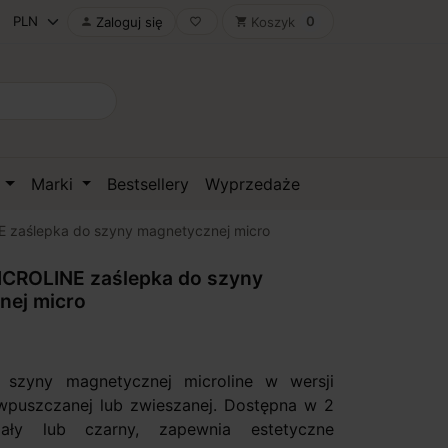
0
Zaloguj się
Koszyk

favorite_border
shopping_cart
D
Marki
Bestsellery
Wyprzedaże
zaślepka do szyny magnetycznej micro
CROLINE zaślepka do szyny
nej micro
 szyny magnetycznej microline w wersji
wpuszczanej lub zwieszanej. Dostępna w 2
iały lub czarny, zapewnia estetyczne