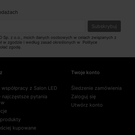
zedażach
D Sp. z o.o., moich danych osobowych w celach związanych z
pl w zgodzie i według zasad określonych w
Polityce
ołać zgodę.
z
Twoje konto
a współpracy z Salon LED
Śledzenie zamówienia
 najczęstsze pytania
Zaloguj się
ów
Utwórz konto
cje
produkty
ęściej kupowane