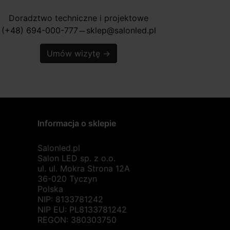
Doradztwo techniczne i projektowe
(+48) 694-000-777
sklep@salonled.pl
horizontal_rule
Umów wizytę
→
Informacja o sklepie
Salonled.pl
Salon LED sp. z o.o.
ul. ul. Mokra Strona 12A
36-020 Tyczyn
Polska
NIP: 8133781242
NIP EU: PL8133781242
REGON: 380303750