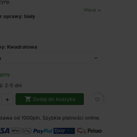
zyny.
Więcej
expand_more
r oprawy: biały
awy: Kwadratowa
ępny
i: 2-5 dni

Dodaj do koszyka

favorite_border
awa od 1000pln. Szybkie płatności online.