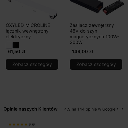
OXYLED MICROLINE
Zasilacz zewnętrzny
łącznik wewnętrzny
48V do szyn
elektryczny
magnetycznych 100W-
300W
61,50 zł
149,00 zł
Zobacz szczegóły
Zobacz szczegóły
Opinie naszych Klientów
4.9 na 144 opinie w Google
keyboard_arrow_left
keyboard_arrow_right
Popr
Na
5/5
star
star
star
star
star