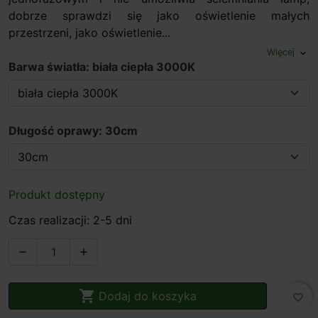
dobrze sprawdzi się jako oświetlenie małych
przestrzeni, jako oświetlenie...
Więcej
expand_more
Barwa światła: biała ciepła 3000K
Długość oprawy: 30cm
Produkt dostępny
Czas realizacji: 2-5 dni



Dodaj do koszyka
favorite_border