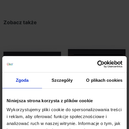
Zobacz także
Zgoda
Szczegóły
O plikach cookies
LOONARI MICROLINE
LOONARI MICROLINE
DOT8 magnetyczna
DOT8 SPOT
Niniejsza strona korzysta z plików cookie
LED 8W czarna
magnetyczny LED 8W
Wykorzystujemy pliki cookie do spersonalizowania treści
246,00 zł
307,50 zł
i reklam, aby oferować funkcje społecznościowe i
analizować ruch w naszej witrynie. Informacje o tym, jak
Zobacz szczegóły
Zobacz szczegóły