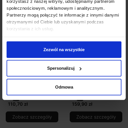
korzystasz z naszej witryny, udostępniamy partnerom
społecznościowym, reklamowym i analitycznym.
Partnerzy mogą połączyć te informacje z innymi danymi
otrzymanymi od Ciebie lub uzyskanymi podczas
korzystania z ich usług.
Zezwól na wszystkie
Spersonalizuj
LOONARI MICROLINE
LOONARI MICROLINE
szyna magnetyczna
szyna magnetyczna
Odmowa
natynkowa
wpuszczana typ B
110,70 zł
159,90 zł
Zobacz szczegóły
Zobacz szczegóły