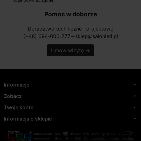
Pomoc w doborze
Doradztwo techniczne i projektowe
(+48) 694-000-777
sklep@salonled.pl
horizontal_rule
Umów wizytę
→
Informacje
arrow_drop_down
Zobacz
arrow_drop_down
Twoje konto
arrow_drop_down
Informacja o sklepie
arrow_drop_down