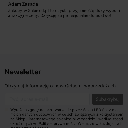
Adam Zasada
Zakupy w Salonled.pl to czysta przyjemność; duży wybór i
atrakcyjne ceny. Dziękuję za profesjonalne doradztwo!
Newsletter
Otrzymuj informację o nowościach i wyprzedażach
Twój adres e-mail
Wyrażam zgodę na przetwarzanie przez Salon LED Sp. z o.o.,
moich danych osobowych w celach związanych z korzystaniem
ze Sklepu internetowego salonled.pl w zgodzie i według zasad
określonych w
Polityce prywatności.
Wiem, że w każdej chwili
mogę odwołać zgodę.