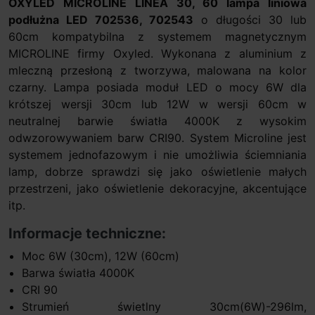
OXYLED MICROLINE LINEA 30, 60 lampa liniowa
podłużna LED 702536, 702543
o długości 30 lub
60cm kompatybilna z systemem magnetycznym
MICROLINE firmy Oxyled. Wykonana z aluminium z
mleczną przesłoną z tworzywa, malowana na kolor
czarny. Lampa posiada moduł LED o mocy 6W dla
krótszej wersji 30cm lub 12W w wersji 60cm w
neutralnej barwie światła 4000K z wysokim
odwzorowywaniem barw CRI90. System Microline jest
systemem jednofazowym i nie umożliwia ściemniania
lamp, dobrze sprawdzi się jako oświetlenie małych
przestrzeni, jako oświetlenie dekoracyjne, akcentujące
itp.
Informacje techniczne:
Moc 6W (30cm), 12W (60cm)
Barwa światła 4000K
CRI 90
Strumień świetlny 30cm(6W)-296lm,