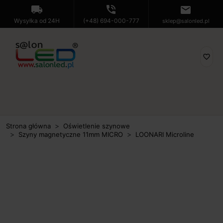
local_shipping
phone_in_talk
mail
Wysyłka od 24H
(+48) 694-000-777
sklep@salonled.pl
favorite_border
Strona główna
Oświetlenie szynowe
Szyny magnetyczne 11mm MICRO
LOONARI Microline