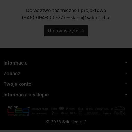
Doradztwo techniczne i projektowe
(+48) 694-000-777
sklep@salonled.pl
horizontal_rule
Umów wizytę
→
Informacje
arrow_drop_down
Zobacz
arrow_drop_down
Twoje konto
arrow_drop_down
Informacja o sklepie
arrow_drop_down
© 2026 Salonled.pl™