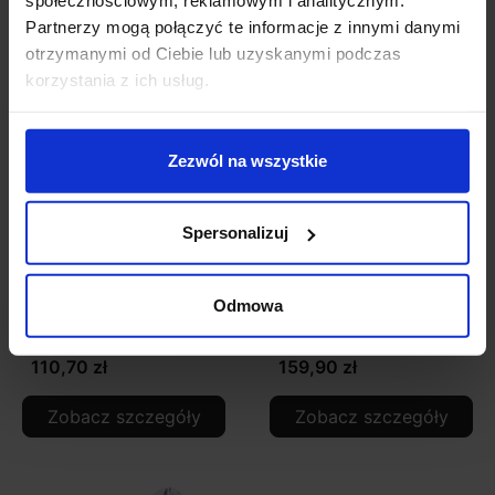
społecznościowym, reklamowym i analitycznym.
Partnerzy mogą połączyć te informacje z innymi danymi
otrzymanymi od Ciebie lub uzyskanymi podczas
korzystania z ich usług.
Zezwól na wszystkie
Spersonalizuj
LOONARI MICROLINE
LOONARI MICROLINE
szyna magnetyczna
szyna magnetyczna
Odmowa
natynkowa
wpuszczana typ B
110,70 zł
159,90 zł
Zobacz szczegóły
Zobacz szczegóły