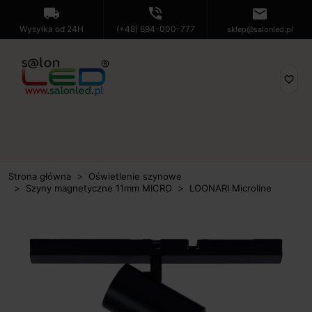
local_shipping
phone_in_talk
mail
Wysyłka od 24H
(+48) 694-000-777
sklep@salonled.pl
favorite_border
Strona główna
Oświetlenie szynowe
Szyny magnetyczne 11mm MICRO
LOONARI Microline