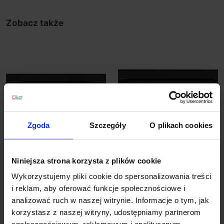
Zobacz także
Zgoda
Szczegóły
O plikach cookies
LOONARI MICROLINE
LOONARI MICROLINE
DOT8 magnetyczna
DOT8 SPOT
Niniejsza strona korzysta z plików cookie
LED 8W czarna
magnetyczny LED 8W
Wykorzystujemy pliki cookie do spersonalizowania treści
246,00 zł
307,50 zł
i reklam, aby oferować funkcje społecznościowe i
analizować ruch w naszej witrynie. Informacje o tym, jak
Zobacz szczegóły
Zobacz szczegóły
korzystasz z naszej witryny, udostępniamy partnerom