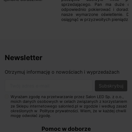
sprzedającego. Pan ma duże doświadczenie i potrafi
odpowiednio pokierować i doradzić dzięki czemu mamy
nasze wymarzone oświetlenie. Dodatkowo udało się to
osiągnąć w przyzwoitych pieniądzach.
Newsletter
Otrzymuj informację o nowościach i wyprzedażach
Twój adres e-mail
Wyrażam zgodę na przetwarzanie przez Salon LED Sp. z o.o.,
moich danych osobowych w celach związanych z korzystaniem
ze Sklepu internetowego salonled.pl w zgodzie i według zasad
określonych w
Polityce prywatności.
Wiem, że w każdej chwili
mogę odwołać zgodę.
Pomoc w doborze