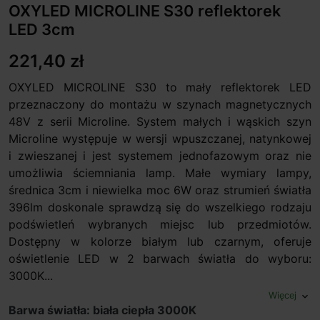
OXYLED MICROLINE S30 reflektorek
LED 3cm
221,40 zł
OXYLED MICROLINE S30 to mały reflektorek LED
przeznaczony do montażu w szynach magnetycznych
48V z serii Microline. System małych i wąskich szyn
Microline występuje w wersji wpuszczanej, natynkowej
i zwieszanej i jest systemem jednofazowym oraz nie
umożliwia ściemniania lamp. Małe wymiary lampy,
średnica 3cm i niewielka moc 6W oraz strumień światła
396lm doskonale sprawdzą się do wszelkiego rodzaju
podświetleń wybranych miejsc lub przedmiotów.
Dostępny w kolorze białym lub czarnym, oferuje
oświetlenie LED w 2 barwach światła do wyboru:
3000K...
Więcej
expand_more
Barwa światła: biała ciepła 3000K