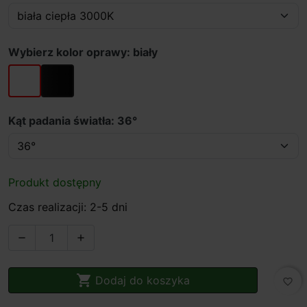
Wybierz kolor oprawy: biały
biały
czarny
Kąt padania światła: 36°
Produkt dostępny
Czas realizacji: 2-5 dni



Dodaj do koszyka
favorite_border