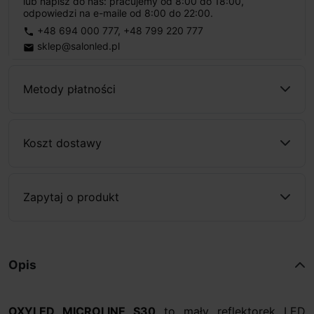
lub napisz do nas: pracujemy od 8:00 do 18:00,
odpowiedzi na e-maile od 8:00 do 22:00.
+48 694 000 777
,
+48 799 220 777
phone
sklep@salonled.pl
email
Metody płatności
Koszt dostawy
Zapytaj o produkt
Opis
OXYLED MICROLINE S30
to mały reflektorek LED