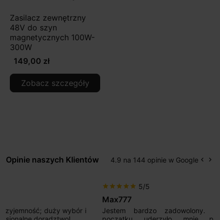
Zasilacz zewnętrzny
48V do szyn
magnetycznych 100W-
300W
149,00 zł
Zobacz szczegóły
Opinie naszych Klientów
4.9 na 144 opinie w Google
keyboard_arrow_left
keyboard_arrow_right
Popr
Na
5/5
star
star
star
star
star
Max777
Jestem bardzo zadowolony. Przede wszystkim od
początku uderzyło mnie profesjonalne podejście