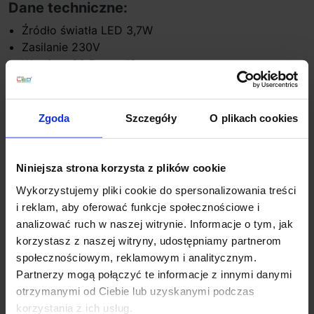
Dane techniczne:
Źródło światła LED 3,7W
Zasilanie 230V
Wymiary 20,5cm x 19cm
Głębokość 36,2cm
Powiększenie 3x
Barwa światła 2700K/4000K/6500K
Zgoda
Szczegóły
O plikach cookies
Strumień światła 60lm (odp. 26,4W)
Materiał metal, akryl
Kolor chrom
Niniejsza strona korzysta z plików cookie
Klasa szczelności IP44
Wykorzystujemy pliki cookie do spersonalizowania treści
czas świecenia do 30000 godz
i reklam, aby oferować funkcje społecznościowe i
Gwarancja 5 lat
analizować ruch w naszej witrynie. Informacje o tym, jak
korzystasz z naszej witryny, udostępniamy partnerom
Dodatkowe informacje:
społecznościowym, reklamowym i analitycznym.
źródło światła wbudowane
Partnerzy mogą połączyć te informacje z innymi danymi
zakończone wtyczką Euro
otrzymanymi od Ciebie lub uzyskanymi podczas
regulowane ramię
korzystania z ich usług.