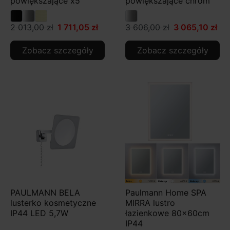
powiększające x5
powiększające chrom
2 013,00 zł
1 711,05 zł
3 606,00 zł
3 065,10 zł
Zobacz szczegóły
Zobacz szczegóły
PAULMANN BELA
Paulmann Home SPA
lusterko kosmetyczne
MIRRA lustro
IP44 LED 5,7W
łazienkowe 80x60cm
IP44