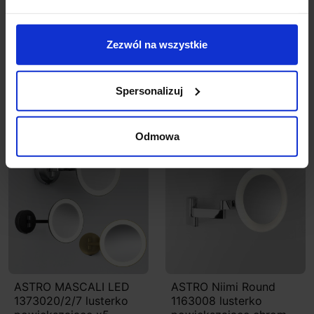
brak możliwości ściemniania
Zezwól na wszystkie
Szczegóły produktu
Spersonalizuj
Zobacz także
Odmowa
Promocja
Promocja
ASTRO MASCALI LED
ASTRO Niimi Round
1373020/2/7 lusterko
1163008 lusterko