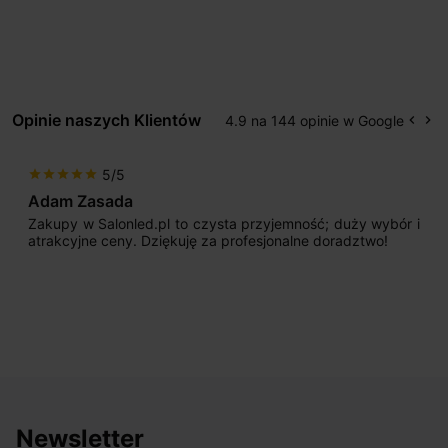
Opinie naszych Klientów
4.9 na 144 opinie w Google
keyboard_arrow_left
keyboard_arrow_right
Popr
Na
5/5
star
star
star
star
star
Adam Zasada
Zakupy w Salonled.pl to czysta przyjemność; duży wybór i
atrakcyjne ceny. Dziękuję za profesjonalne doradztwo!
Newsletter