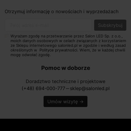
Otrzymuj informację o nowościach i wyprzedażach
Twój adres e-mail
Wyrażam zgodę na przetwarzanie przez Salon LED Sp. z o.o.,
moich danych osobowych w celach związanych z korzystaniem
ze Sklepu internetowego salonled.pl w zgodzie i według zasad
określonych w
Polityce prywatności.
Wiem, że w każdej chwili
mogę odwołać zgodę.
Pomoc w doborze
Doradztwo techniczne i projektowe
(+48) 694-000-777
sklep@salonled.pl
horizontal_rule
Umów wizytę
→