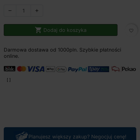



Dodaj do koszyka
favorite_border
Darmowa dostawa od 1000pln. Szybkie płatności
online.
Planujesz większy zakup? Negocjuj cenę!