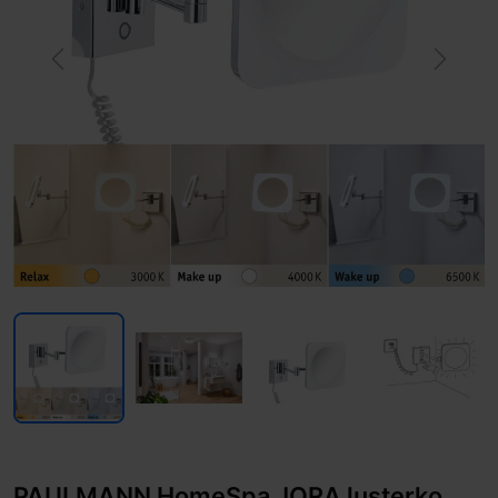
Previous
Next
PAULMANN HomeSpa JORA lusterko