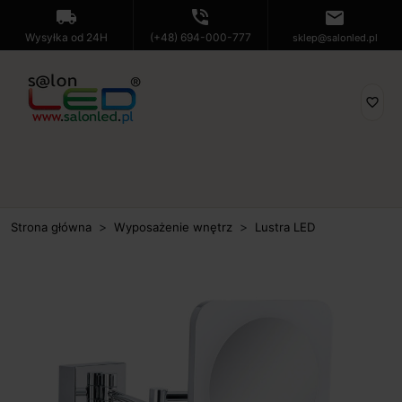
local_shipping
phone_in_talk
mail
Wysyłka od 24H
(+48) 694-000-777
sklep@salonled.pl
favorite_border
Strona główna
Wyposażenie wnętrz
Lustra LED