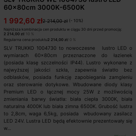
60x80cm 3000K-6500K
1 992,60 zł
2 214,00 zł
(- 10%)
Najniższa kombinacja cen produktu w ciągu 30 dni przed promocją:
2 214,00 zł
/ 10 %
Regularna cena produktu
2 214,00 zł
/ 0 %
SLV TRUKKO 1004730 to nowoczesne lustro LED o
wymiarach 60x80cm przeznaczone do łazienek
(posiada klasę szczelności IP44). Lustro wykonane z
najwyższej jakości szkła, zapewnia światło bez
odblasków, posiada funkcję zapobiegania zamgleniu
oraz sterowanie dotykowe. Wbudowane diody klasy
Premium LED o łącznej mocy 25W z możliwością
zmieniania barwy światła: biała ciepła 3000K, biała
naturalna 4000K lub biała zimna 6500K. Grubość lustra
to 2,8cm, waga 6,5kg, posiada wbudowany zasilacz
LED 24V. Lustra LED będą efektownie prezentowały się
w...