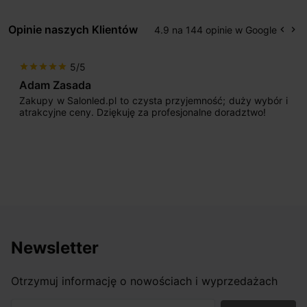
Opinie naszych Klientów
4.9 na 144 opinie w Google
keyboard_arrow_left
keyboard_arrow_right
Popr
Na
5/5
star
star
star
star
star
Adam Zasada
Zakupy w Salonled.pl to czysta przyjemność; duży wybór i
atrakcyjne ceny. Dziękuję za profesjonalne doradztwo!
Newsletter
Otrzymuj informację o nowościach i wyprzedażach