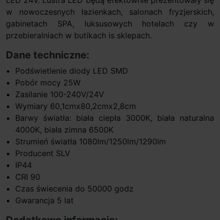
w nowoczesnych łazienkach, salonach fryzjerskich,
gabinetach SPA, luksusowych hotelach czy w
przebieralniach w butikach is sklepach.
Dane techniczne:
Podświetlenie diody LED SMD
Pobór mocy 25W
Zasilanie 100-240V/24V
Wymiary 60,1cmx80,2cmx2,8cm
Barwy światła: biała ciepła 3000K, biała naturalna
4000K, biała zimna 6500K
Strumień światła 1080lm/1250lm/1290lm
Producent SLV
IP44
CRI 90
Czas świecenia do 50000 godz
Gwarancja 5 lat
Dodatkowe informacje: