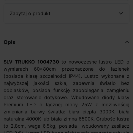
Zapytaj o produkt
Opis
SLV TRUKKO 1004730
to nowoczesne
lustro LED o
wymiarach 60x80cm przeznaczone do łazienek
(posiada klasę szczelności IP44). Lustro wykonane z
najwyższej jakości szkła, zapewnia światło bez
odblasków, posiada funkcję zapobiegania zamgleniu
oraz sterowanie dotykowe. Wbudowane diody klasy
Premium LED o łącznej mocy 25W z możliwością
zmieniania barwy światła: biała ciepła 3000K, biała
naturalna 4000K lub biała zimna 6500K. Grubość lustra
to 2,8cm, waga 6,5kg, posiada wbudowany zasilacz
LED 24V. Lustra LED będą efektownie prezentowały się