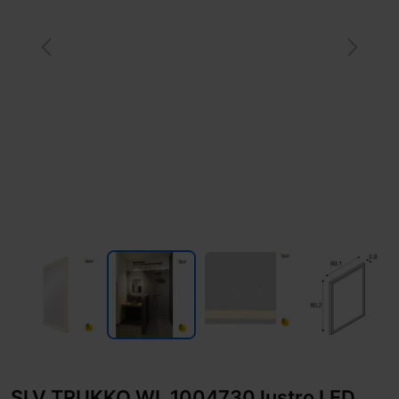
Previous
Next
SLV TRUKKO WL 1004730 lustro LED