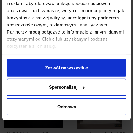
i reklam, aby oferować funkcje społecznościowe i
analizować ruch w naszej witrynie. Informacje o tym, jak
korzystasz z naszej witryny, udostępniamy partnerom
Astro Ascot 650 Round
ASTRO Ascot 700 lustro
1486001 lustro LED
LED 1486002
społecznościowym, reklamowym i analitycznym.
IP44
Partnerzy mogą połączyć te informacje z innymi danymi
2 382,00 zł
2 422,00 zł
2 058,70 zł
otrzymanymi od Ciebie lub uzyskanymi podczas
korzystania z ich usług.
Zobacz szczegóły
Zobacz szczegóły
Zezwól na wszystkie
Spersonalizuj
Odmowa