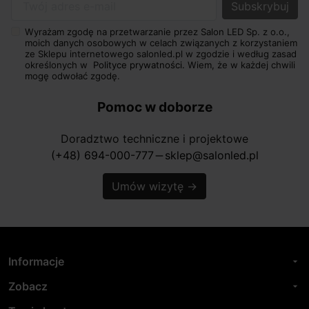
Twój adres e-mail
Wyrażam zgodę na przetwarzanie przez Salon LED Sp. z o.o.,
moich danych osobowych w celach związanych z korzystaniem
ze Sklepu internetowego salonled.pl w zgodzie i według zasad
określonych w
Polityce prywatności.
Wiem, że w każdej chwili
mogę odwołać zgodę.
Pomoc w doborze
Doradztwo techniczne i projektowe
(+48) 694-000-777
sklep@salonled.pl
horizontal_rule
Umów wizytę
→
Informacje
arrow_drop_down
Zobacz
arrow_drop_down