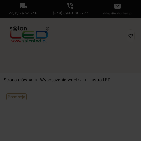
local_shipping
phone_in_talk
mail
Wysyłka od 24H
(+48) 694-000-777
sklep@salonled.pl
favorite_border
Strona główna
Wyposażenie wnętrz
Lustra LED
Promocja