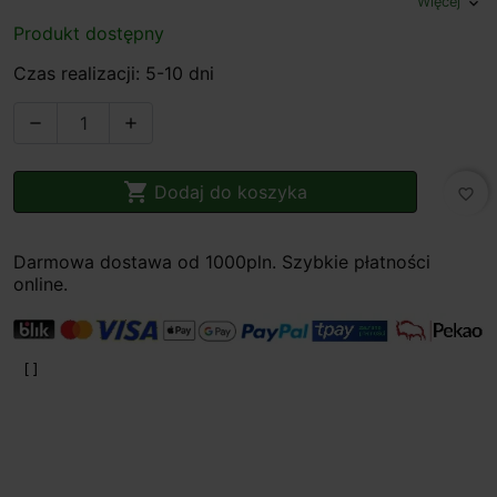
Więcej
expand_more
Produkt dostępny
Czas realizacji: 5-10 dni



Dodaj do koszyka
favorite_border
Darmowa dostawa od 1000pln. Szybkie płatności
online.