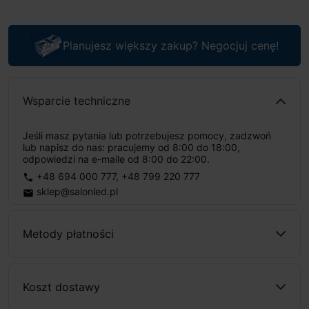
Planujesz większy zakup? Negocjuj cenę!
Wsparcie techniczne
Jeśli masz pytania lub potrzebujesz pomocy, zadzwoń
lub napisz do nas: pracujemy od 8:00 do 18:00,
odpowiedzi na e-maile od 8:00 do 22:00.
+48 694 000 777
,
+48 799 220 777
phone
sklep@salonled.pl
email
Metody płatności
Koszt dostawy