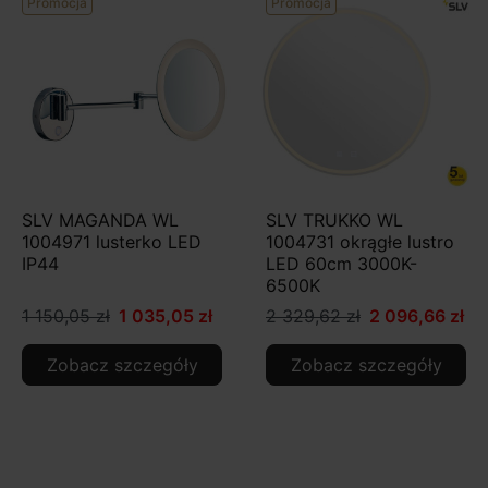
Promocja
Promocja
SLV MAGANDA WL
SLV TRUKKO WL
1004971 lusterko LED
1004731 okrągłe lustro
IP44
LED 60cm 3000K-
6500K
1 150,05 zł
1 035,05 zł
2 329,62 zł
2 096,66 zł
Zobacz szczegóły
Zobacz szczegóły