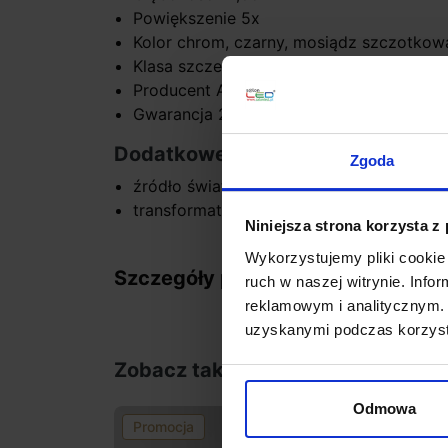
Powiększenie 5x
Kolor chrom, czarny, mosiądz szczotkow
Klasa szczelności IP44
Producent Astro Lighting
Gwarancja 24 miesiące
Dodatkowe informacje:
Zgoda
źródło światła w komplecie
transformator w komplecie
Niniejsza strona korzysta z
Wykorzystujemy pliki cookie 
Szczegóły produktu
ruch w naszej witrynie. Inf
reklamowym i analitycznym. 
uzyskanymi podczas korzysta
Zobacz także
Odmowa
Promocja
favorite_border