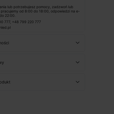
tania lub potrzebujesz pomocy, zadzwoń lub
: pracujemy od 8:00 do 18:00, odpowiedzi na e-
do 22:00.
00 777
,
+48 799 220 777
nled.pl
ności
wy
rodukt