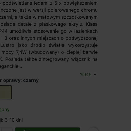
ro podświetlane ledami z 5 x powiększeniem
ńczone jest w wersji polerowanego chromu
czerni, a także w matowym szczotkowanym
osiada detale z piaskowego akrylu. Klasa
IP44 umożliwia stosowanie go w łazienkach
2 i 3 oraz innych miejscach o podwyższonej
 Lustro jako źródło światła wykorzystuje
 mocy 7,4W (wbudowany) o ciepłej barwie
K. Posiada także zintegrowany włącznik na
ganckie...
Więcej
expand_more
r oprawy: czarny
mosiądz
ępny
i: 3-10 dni