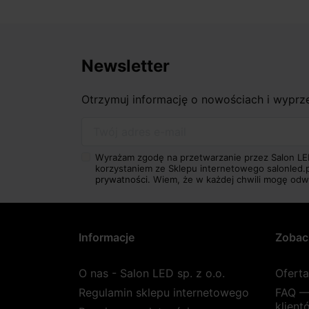
Newsletter
Otrzymuj informację o nowościach i wypr
Twój adres e-mail
Wyrażam zgodę na przetwarzanie przez Salon LE
korzystaniem ze Sklepu internetowego salonled.
prywatności.
Wiem, że w każdej chwili mogę odw
Informacje
Zobac
O nas - Salon LED sp. z o.o.
Ofert
Regulamin sklepu internetowego
FAQ —
klient