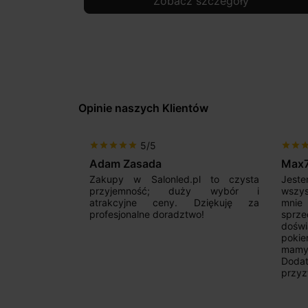
Zobacz szczegóły
Opinie naszych Klientów
5/5
star
star
star
star
star
star
star
sta
Adam Zasada
Max
alny sklep,
Zakupy w Salonled.pl to czysta
Jeste
niam fachową
przyjemność; duży wybór i
wszy
 wyborze
atrakcyjne ceny. Dziękuję za
mnie
Zdecydowanie
profesjonalne doradztwo!
sprz
doświ
pokie
mamy 
Dodat
przyz