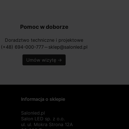
Pomoc w doborze
Doradztwo techniczne i projektowe
(+48) 694-000-777
sklep@salonled.pl
horizontal_rule
Umów wizytę
→
Informacja o sklepie
Salonled.pl
Salon LED sp. z o.o.
ul. ul. Mokra Strona 12A