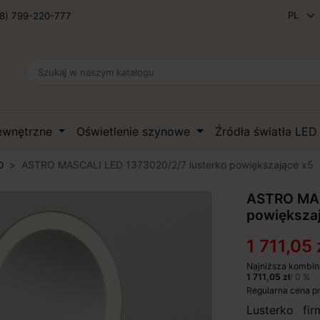
8) 799-220-777
zewnętrzne
Oświetlenie szynowe
Źródła światła LE
ASTRO MASCALI LED 1373020/2/7 lusterko powiększające x5
D
ASTRO MAS
powiększa
1 711,05 
Najniższa kombin
1 711,05 zł
/ 0 %
Regularna cena p
Lusterko fi