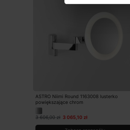
ASTRO Niimi Round 1163008 lusterko
powiększające chrom
3 606,00 zł
3 065,10 zł