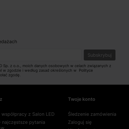
zedażach
D Sp. z o.o., moich danych osobowych w celach związanych z
pl w zgodzie i według zasad określonych w
Polityce
ołać zgodę.
z
Twoje konto
a współpracy z Salon LED
Śledzenie zamówienia
 najczęstsze pytania
Zaloguj się
ów