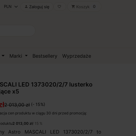
0
Zaloguj się
Koszyk

favorite_border
shopping_cart
D
Marki
Bestsellery
Wyprzedaże
CALI LED 1373020/2/7 lusterko
jące x5
zł
2 013,00 zł
(- 15%)
acja cen produktu w ciągu 30 dni przed promocją:
roduktu
2 013,00 zł
/ 15 %
rmy Astro MASCALI LED 1373020/2/7 to