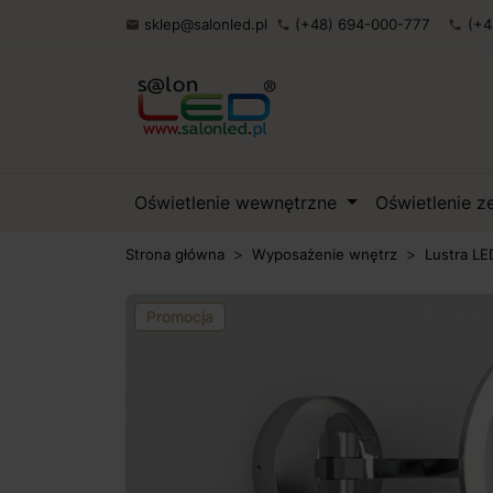
sklep@salonled.pl
(+48) 694-000-777
(+4

phone
phone
Oświetlenie wewnętrzne
Oświetlenie 
Strona główna
Wyposażenie wnętrz
Lustra LE
Promocja