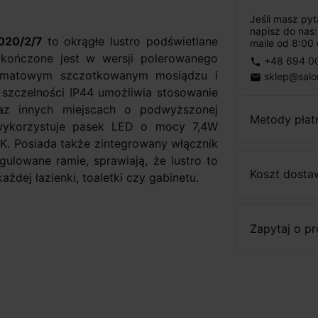
Jeśli masz py
napisz do nas
020/2/7
to okrągłe lustro podświetlane
maile od 8:00 
kończone jest w wersji polerowanego
+48 694 0
phone
w matowym szczotkowanym mosiądzu i
sklep@salo
email
 szczelności IP44 umożliwia stosowanie
az innych miejscach o podwyższonej
Metody płat
a wykorzystuje pasek LED o mocy 7,4W
K. Posiada także zintegrowany włącznik
ulowane ramie, sprawiają, że lustro to
Koszt dosta
dej łazienki, toaletki czy gabinetu.
Zapytaj o p