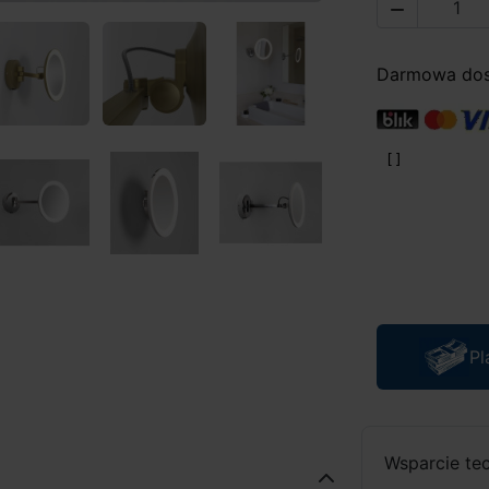

Darmowa dost
Pl
Wsparcie te