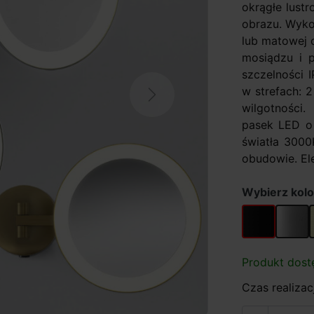
okrągłe lust
obrazu. Wyko
lub matowej 
mosiądzu i p
szczelności 
w strefach: 
Next
wilgotności.
pasek LED o
światła 3000
obudowie. Ele
Wybierz kolo
czarny
chrom
Produkt dost
Czas realizacj