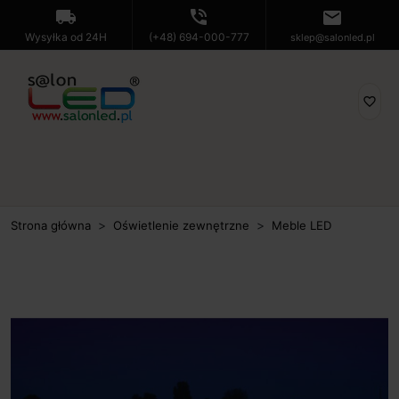
local_shipping
phone_in_talk
mail
Wysyłka od 24H
(+48) 694-000-777
sklep@salonled.pl
favorite_border
Strona główna
Oświetlenie zewnętrzne
Meble LED