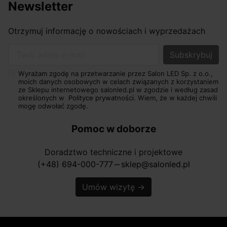
Newsletter
Otrzymuj informację o nowościach i wyprzedażach
Twój adres e-mail
Wyrażam zgodę na przetwarzanie przez Salon LED Sp. z o.o.,
moich danych osobowych w celach związanych z korzystaniem
ze Sklepu internetowego salonled.pl w zgodzie i według zasad
określonych w
Polityce prywatności.
Wiem, że w każdej chwili
mogę odwołać zgodę.
Pomoc w doborze
Doradztwo techniczne i projektowe
(+48) 694-000-777
sklep@salonled.pl
horizontal_rule
Umów wizytę
→