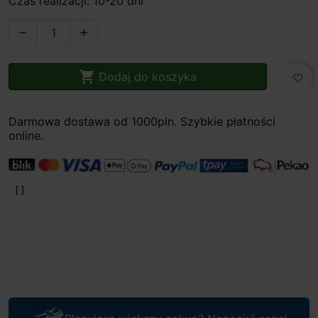
Czas realizacji: 10-20 dni



Dodaj do koszyka
favorite_border
Darmowa dostawa od 1000pln. Szybkie płatności
online.