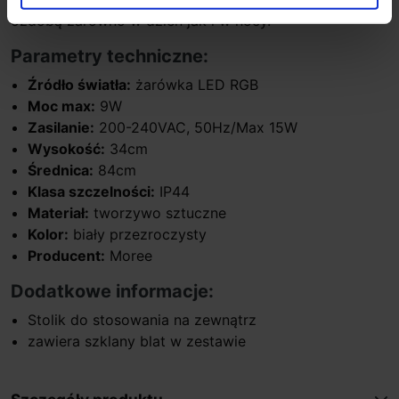
ozdobą zarówno w dzień jak i w nocy.
Parametry techniczne:
Źródło światła:
żarówka LED RGB
Moc max:
9W
Zasilanie:
200-240VAC, 50Hz/Max 15W
Wysokość:
34cm
Średnica:
84cm
Klasa szczelności:
IP44
Materiał:
tworzywo sztuczne
Kolor:
biały przezroczysty
Producent:
Moree
Dodatkowe informacje:
Stolik do stosowania na zewnątrz
zawiera szklany blat w zestawie