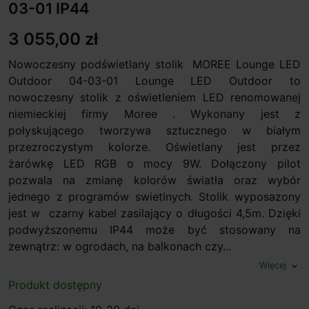
03-01 IP44
3 055,00 zł
Nowoczesny podświetlany stolik MOREE Lounge LED
Outdoor 04-03-01 Lounge LED Outdoor to
nowoczesny stolik z oświetleniem LED renomowanej
niemieckiej firmy Moree . Wykonany jest z
połyskującego tworzywa sztucznego w białym
przezroczystym kolorze. Oświetlany jest przez
żarówkę LED RGB o mocy 9W. Dołączony pilot
pozwala na zmianę kolorów światła oraz wybór
jednego z programów swietlnych. Stolik wyposazony
jest w czarny kabel zasilający o długości 4,5m. Dzięki
podwyższonemu IP44 może być stosowany na
zewnątrz: w ogrodach, na balkonach czy...
Więcej
expand_more
Produkt dostępny