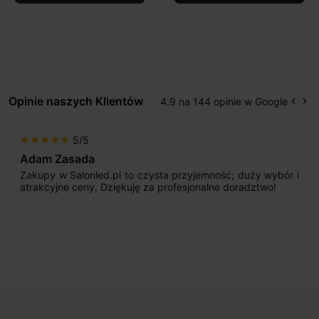
Opinie naszych Klientów
4.9 na 144 opinie w Google
keyboard_arrow_left
keyboard_arrow_right
Popr
Na
5/5
star
star
star
star
star
s
Adam Zasada
Zakupy w Salonled.pl to czysta przyjemność; duży wybór i
atrakcyjne ceny. Dziękuję za profesjonalne doradztwo!