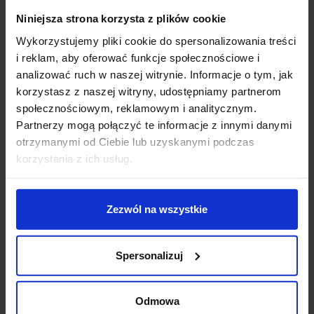
Niniejsza strona korzysta z plików cookie
Wykorzystujemy pliki cookie do spersonalizowania treści
Opis
i reklam, aby oferować funkcje społecznościowe i
analizować ruch w naszej witrynie. Informacje o tym, jak
korzystasz z naszej witryny, udostępniamy partnerom
Nowoczesny podświetlany stolik
MOREE Lounge LED
społecznościowym, reklamowym i analitycznym.
Outdoor 04-03-01
Partnerzy mogą połączyć te informacje z innymi danymi
otrzymanymi od Ciebie lub uzyskanymi podczas
Lounge LED Outdoor
to nowoczesny stolik z
korzystania z ich usług.
oświetleniem LED renomowanej niemieckiej firmy
Moree
. Wykonany jest z połyskującego tworzywa
sztucznego w białym przezroczystym kolorze.
Zezwól na wszystkie
Oświetlany jest przez żarówkę LED RGB o mocy 9W.
Dołączony pilot pozwala na zmianę kolorów światła
oraz wybór jednego z programów swietlnych. Stolik
Spersonalizuj
wyposazony jest w czarny kabel zasilający o długości
4,5m. Dzięki podwyższonemu IP44 może być
stosowany na zewnątrz: w ogrodach, na balkonach czy
Odmowa
tarasach. Ten podświetlany stolik będzie efektowną