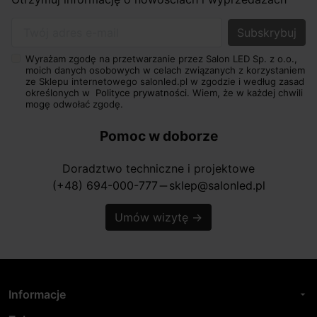
Twój adres e-mail
Wyrażam zgodę na przetwarzanie przez Salon LED Sp. z o.o.,
moich danych osobowych w celach związanych z korzystaniem
ze Sklepu internetowego salonled.pl w zgodzie i według zasad
określonych w
Polityce prywatności.
Wiem, że w każdej chwili
mogę odwołać zgodę.
Pomoc w doborze
Doradztwo techniczne i projektowe
(+48) 694-000-777
sklep@salonled.pl
horizontal_rule
Umów wizytę
→
Informacje
arrow_drop_down