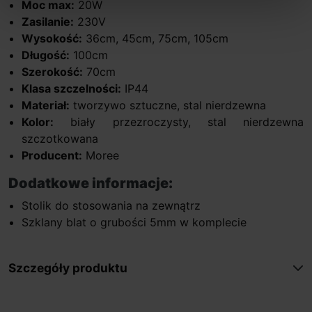
Moc max:
20W
Zasilanie:
230V
Wysokość:
36cm, 45cm, 75cm, 105cm
Długość:
100cm
Szerokość:
70cm
Klasa szczelności:
IP44
Materiał:
tworzywo sztuczne, stal nierdzewna
Kolor:
biały przezroczysty, stal nierdzewna
szczotkowana
Producent:
Moree
Dodatkowe informacje:
Stolik do stosowania na zewnątrz
Szklany blat o grubości 5mm w komplecie
Szczegóły produktu