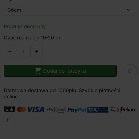
Produkt dostępny
Czas realizacji: 10-20 dni



Dodaj do koszyka
favorite_border
Darmowa dostawa od 1000pln. Szybkie płatności
online.