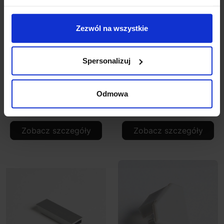
Zezwól na wszystkie
Spersonalizuj
ASTRO MIRROR
Micro Włącznik MW
ADAPTOR KIT1 6001003
Odmowa
308,00 zł
261,80 zł
47,99 zł
Zobacz szczegóły
Zobacz szczegóły