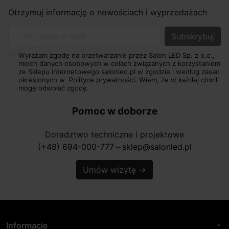
Otrzymuj informację o nowościach i wyprzedażach
Twój adres e-mail
Wyrażam zgodę na przetwarzanie przez Salon LED Sp. z o.o.,
moich danych osobowych w celach związanych z korzystaniem
ze Sklepu internetowego salonled.pl w zgodzie i według zasad
określonych w
Polityce prywatności.
Wiem, że w każdej chwili
mogę odwołać zgodę.
Pomoc w doborze
Doradztwo techniczne i projektowe
(+48) 694-000-777
sklep@salonled.pl
horizontal_rule
Umów wizytę
→
Informacje
arrow_drop_down