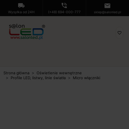
local_shipping
phone_in_talk
mail
Wysyłka od 24H
(+48) 694-000-777
sklep@salonled.pl
favorite_border
Strona główna
Oświetlenie wewnętrzne
Profile LED, listwy, linie światła
Micro włączniki