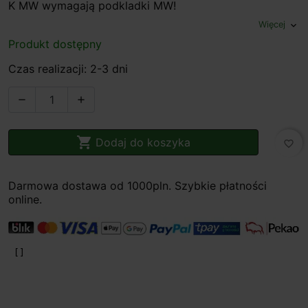
K MW wymagają podkladki MW!
Więcej
expand_more
Produkt dostępny
Czas realizacji: 2-3 dni



Dodaj do koszyka
favorite_border
Darmowa dostawa od 1000pln. Szybkie płatności
online.