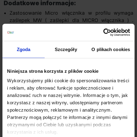
Dodatkowe informacje:
Zastosowanie Micro włącznika w profilu wymaga
zaślepek MW ( zaślepki dla MICRO włącznika ) .
Standardowe zaślepki uniemożliwiają złożenie
oprawy z MICRO włącznikiem!
zaślepki: PDS 4 ALU MW, PDS 4 ALU MW z
otworem, PDS-O MW, PDS-O MW z otworem, 45
Zgoda
Szczegóły
O plikach cookies
ALU MW, 45 ALU MW z otworem, PDS 4-K MW
wymagają podkladki MW!
Niniejsza strona korzysta z plików cookie
Wykorzystujemy pliki cookie do spersonalizowania treści
Szczegóły produktu
i reklam, aby oferować funkcje społecznościowe i
analizować ruch w naszej witrynie. Informacje o tym, jak
korzystasz z naszej witryny, udostępniamy partnerom
społecznościowym, reklamowym i analitycznym.
Zobacz także
Partnerzy mogą połączyć te informacje z innymi danymi
otrzymanymi od Ciebie lub uzyskanymi podczas
Promocja
korzystania z ich usług.