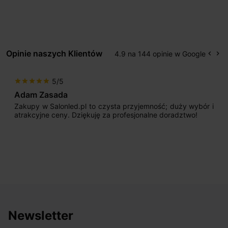
Opinie naszych Klientów
4.9 na 144 opinie w Google
keyboard_arrow_left
keyboard_arrow_right
Popr
Na
5/5
star
star
star
star
star
Adam Zasada
Zakupy w Salonled.pl to czysta przyjemność; duży wybór i
atrakcyjne ceny. Dziękuję za profesjonalne doradztwo!
Newsletter