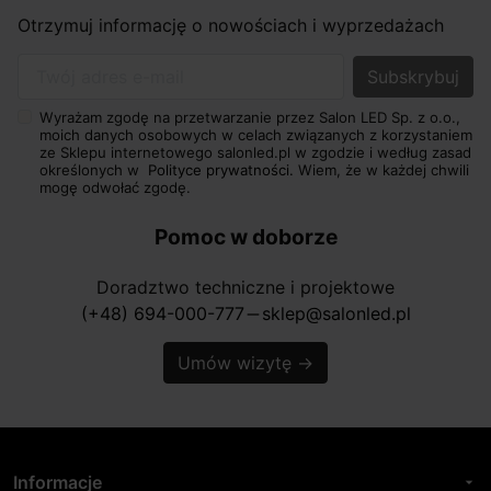
Otrzymuj informację o nowościach i wyprzedażach
Twój adres e-mail
Wyrażam zgodę na przetwarzanie przez Salon LED Sp. z o.o.,
moich danych osobowych w celach związanych z korzystaniem
ze Sklepu internetowego salonled.pl w zgodzie i według zasad
określonych w
Polityce prywatności.
Wiem, że w każdej chwili
mogę odwołać zgodę.
Pomoc w doborze
Doradztwo techniczne i projektowe
(+48) 694-000-777
sklep@salonled.pl
horizontal_rule
Umów wizytę
→
Informacje
arrow_drop_down