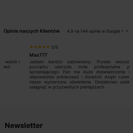
Opinie naszych Klientów
4.9 na 144 opinie w Google
keyboard_arrow_left
keyboard_arrow_right
Popr
Na
5/5
star
star
star
star
star
Max777
Jestem bardzo zadowolony. Przede wszystkim od
początku uderzyło mnie profesjonalne podejście
sprzedającego. Pan ma duże doświadczenie i potrafi
odpowiednio pokierować i doradzić dzięki czemu mamy
nasze wymarzone oświetlenie. Dodatkowo udało się to
osiągnąć w przyzwoitych pieniądzach.
Newsletter