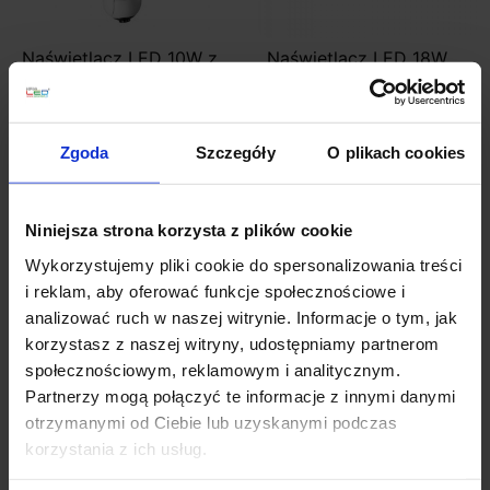
Naświetlacz LED 10W z
Naświetlacz LED 18W
kamerą i czujnikiem
Steinel XLED One biały,
ruchu
antracyt
Zgoda
Szczegóły
O plikach cookies
920,41 zł
356,02 zł
Zobacz szczegóły
Zobacz szczegóły
Niniejsza strona korzysta z plików cookie
Wykorzystujemy pliki cookie do spersonalizowania treści
i reklam, aby oferować funkcje społecznościowe i
analizować ruch w naszej witrynie. Informacje o tym, jak
korzystasz z naszej witryny, udostępniamy partnerom
społecznościowym, reklamowym i analitycznym.
Partnerzy mogą połączyć te informacje z innymi danymi
otrzymanymi od Ciebie lub uzyskanymi podczas
korzystania z ich usług.