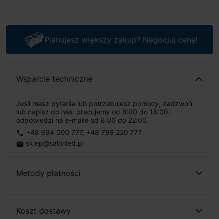
Planujesz większy zakup? Negocjuj cenę!
Wsparcie techniczne
Jeśli masz pytania lub potrzebujesz pomocy, zadzwoń
lub napisz do nas: pracujemy od 8:00 do 18:00,
odpowiedzi na e-maile od 8:00 do 22:00.
+48 694 000 777
,
+48 799 220 777
phone
sklep@salonled.pl
email
Metody płatności
Koszt dostawy