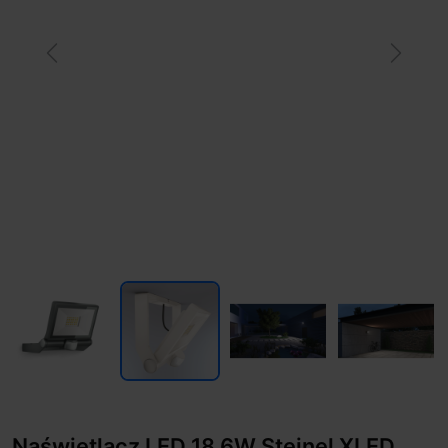
Previous
Next
Naświetlacz LED 18,6W Steinel XLED