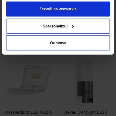
Naświetlacz LED 21W
Naświetlacz LED 43,5W
Zezwól na wszystkie
Steinel XLED CAM1 z
Steinel XLED One
kamerą antracyt
antracyt, biały
Spersonalizuj
1 416,27 zł
558,67 zł
Zobacz szczegóły
Zobacz szczegóły
Odmowa
Naświetlacz LED 43,5W
Steinel CAMlight L620