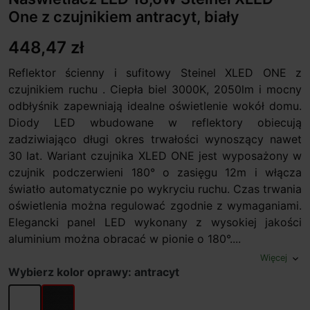
One z czujnikiem antracyt, biały
448,47 zł
Reflektor ścienny i sufitowy Steinel XLED ONE z
czujnikiem ruchu . Ciepła biel 3000K, 2050lm i mocny
odbłyśnik zapewniają idealne oświetlenie wokół domu.
Diody LED wbudowane w reflektory obiecują
zadziwiająco długi okres trwałości wynoszący nawet
30 lat. Wariant czujnika XLED ONE jest wyposażony w
czujnik podczerwieni 180° o zasięgu 12m i włącza
światło automatycznie po wykryciu ruchu. Czas trwania
oświetlenia można regulować zgodnie z wymaganiami.
Elegancki panel LED wykonany z wysokiej jakości
aluminium można obracać w pionie o 180°....
Więcej
expand_more
Wybierz kolor oprawy: antracyt
biały
antracyt