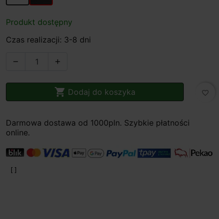
Produkt dostępny
Czas realizacji: 3-8 dni



Dodaj do koszyka
favorite_border
Darmowa dostawa od 1000pln. Szybkie płatności
online.