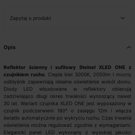
Zapytaj o produkt
Opis
Reflektor ścienny i sufitowy Steinel XLED ONE z
czujnikiem ruchu
. Ciepła biel 3000K, 2050lm i mocny
odbłyśnik zapewniają idealne oświetlenie wokół domu.
Diody LED wbudowane w reflektory obiecują
zadziwiająco długi okres trwałości wynoszący nawet
30 lat. Wariant czujnika XLED ONE jest wyposażony w
czujnik podczerwieni 180° o zasięgu 12m i włącza
światło automatycznie po wykryciu ruchu. Czas trwania
oświetlenia można regulować zgodnie z wymaganiami.
Elegancki panel LED wykonany z wysokiej jakości