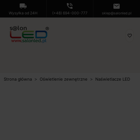
local_shipping
phone_in_talk
mail
Wysyłka od 24H
(+48) 694-000-777
sklep@salonled.pl
favorite_border
Strona główna
Oświetlenie zewnętrzne
Naświetlacze LED