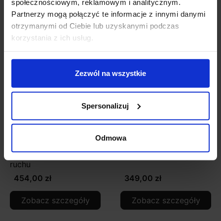
społecznościowym, reklamowym i analitycznym.
Zobacz także
Partnerzy mogą połączyć te informacje z innymi danymi
otrzymanymi od Ciebie lub uzyskanymi podczas
korzystania z ich usług.
Zezwól na wszystkie
Spersonalizuj
Kobi SOLAR
Naświetlacz LED 100W
Odmowa
naświetlacz solarny
IP65 4000K, 6000K
LED 10W z czujnikiem
ruchu
454,00 zł
349,00 zł
Zobacz szczegóły
Zobacz szczegóły