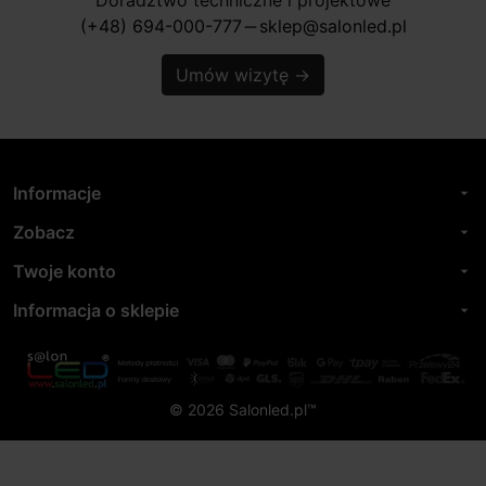
(+48) 694-000-777
sklep@salonled.pl
horizontal_rule
Umów wizytę
→
Informacje
arrow_drop_down
Zobacz
arrow_drop_down
Twoje konto
arrow_drop_down
Informacja o sklepie
arrow_drop_down
© 2026 Salonled.pl™