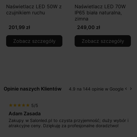
Naświetlacz LED 50W z
Naświetlacz LED 70W
czujnikiem ruchu
IP65 biała naturalna,
zimna
201,99 zł
249,00 zł
Zobacz szczegóły
Zobacz szczegóły
Opinie naszych Klientów
4.9 na 144 opinie w Google
keyboard_arrow_left
keyboard_arrow_right
Popr
Na
5/5
star
star
star
star
star
Adam Zasada
Zakupy w Salonled.pl to czysta przyjemność; duży wybór i
atrakcyjne ceny. Dziękuję za profesjonalne doradztwo!