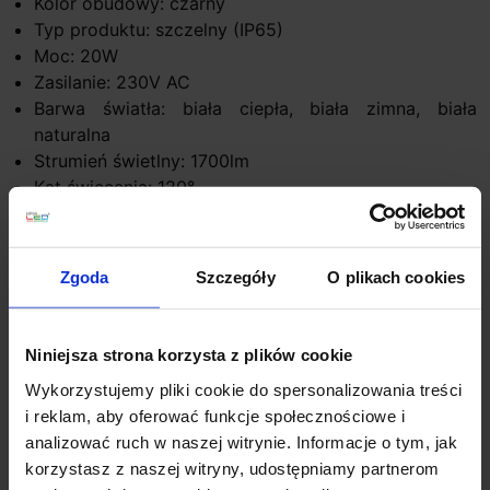
Kolor obudowy: czarny
Typ produktu: szczelny (IP65)
Moc: 20W
Zasilanie: 230V AC
Barwa światła: biała ciepła, biała zimna, biała
naturalna
Strumień świetlny: 1700lm
Kąt świecenia: 120°
Wymiary: 150 x 127mm
Zastosowanie:
Zgoda
Szczegóły
O plikach cookies
Oświetlenie zewnętrzne: Posesji, wjazdów, ogrodów,
bilbordów, parków, budynków, itd.
Nie można wymieniać lamp w oprawie
Niniejsza strona korzysta z plików cookie
Wykorzystujemy pliki cookie do spersonalizowania treści
Szczegóły produktu
i reklam, aby oferować funkcje społecznościowe i
analizować ruch w naszej witrynie. Informacje o tym, jak
korzystasz z naszej witryny, udostępniamy partnerom