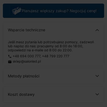
Planujesz większy zakup? Negocjuj cenę!
Wsparcie techniczne
Jeśli masz pytania lub potrzebujesz pomocy, zadzwoń
lub napisz do nas: pracujemy od 8:00 do 18:00,
odpowiedzi na e-maile od 8:00 do 22:00.
+48 694 000 777
,
+48 799 220 777
phone
sklep@salonled.pl
email
Metody płatności
Koszt dostawy