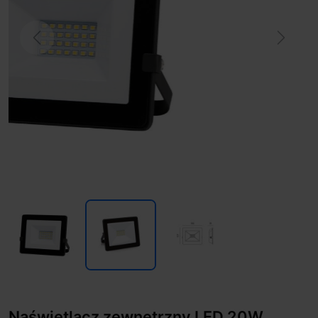
Previous
Next
Naświetlacz zewnętrzny LED 20W