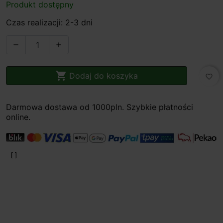
Produkt dostępny
Czas realizacji: 2-3 dni



Dodaj do koszyka
favorite_border
Darmowa dostawa od 1000pln. Szybkie płatności
online.