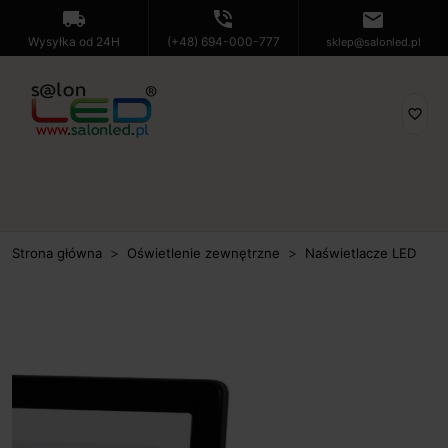
local_shipping
phone_in_talk
mail
Wysyłka od 24H
(+48) 694-000-777
sklep@salonled.pl
favorite_border
Strona główna
Oświetlenie zewnętrzne
Naświetlacze LED