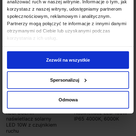
analizować ruch w naszej witrynie. Informacje o tym, jak
Szczegóły produktu
korzystasz z naszej witryny, udostępniamy partnerom
społecznościowym, reklamowym i analitycznym.
Partnerzy mogą połączyć te informacje z innymi danymi
otrzymanymi od Ciebie lub uzyskanymi podczas
Zobacz także
korzystania z ich usług.
Zezwól na wszystkie
Spersonalizuj
Odmowa
Kobi SOLAR
Naświetlacz LED 100W
naświetlacz solarny
IP65 4000K, 6000K
LED 10W z czujnikiem
ruchu