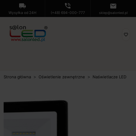
local_shipping
phone_in_talk
mail
Wysyłka od 24H
(+48) 694-000-777
sklep@salonled.pl
favorite_border
Strona główna
Oświetlenie zewnętrzne
Naświetlacze LED