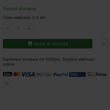
Produkt dostępny
Czas realizacji: 2-5 dni



Dodaj do koszyka
favorite_border
Darmowa dostawa od 1000pln. Szybkie płatności
online.