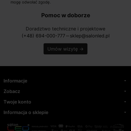
mogę odwołać zgodę.
Pomoc w doborze
Doradztwo techniczne i projektowe
(+48) 694-000-777
sklep@salonled.pl
horizontal_rule
Umów wizytę
→
Informacje
arrow_drop_down
Zobacz
arrow_drop_down
Twoje konto
arrow_drop_down
Informacja o sklepie
arrow_drop_down