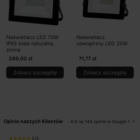
Naświetlacz LED 70W
Naświetlacz
IP65 biała naturalna,
zewnętrzny LED 20W
zimna
249,00 zł
71,77 zł
Zobacz szczegóły
Zobacz szczegóły
Opinie naszych Klientów
4.9 na 144 opinie w Google
keyboard_arrow_left
keyboard_arrow_right
Popr
Na
5/5
star
star
star
star
star