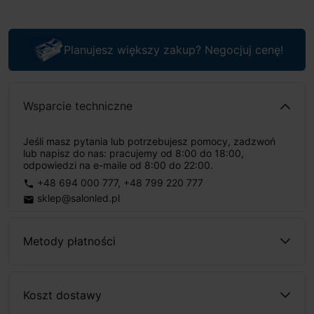
Planujesz większy zakup? Negocjuj cenę!
Wsparcie techniczne
Jeśli masz pytania lub potrzebujesz pomocy, zadzwoń
lub napisz do nas: pracujemy od 8:00 do 18:00,
odpowiedzi na e-maile od 8:00 do 22:00.
+48 694 000 777
,
+48 799 220 777
phone
sklep@salonled.pl
email
Metody płatności
Koszt dostawy