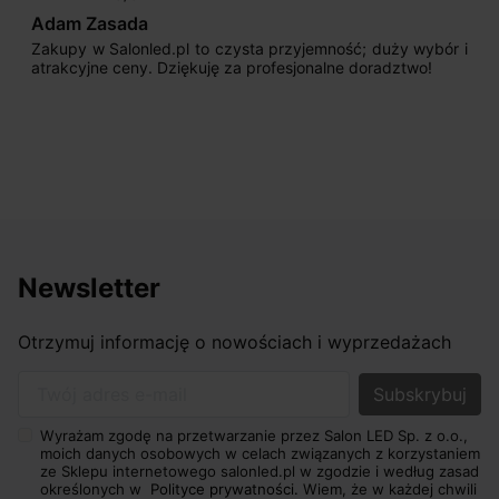
Max777
 i
Jestem bardzo zadowolony. Przede wszystkim od
początku uderzyło mnie profesjonalne podejście
sprzedającego. Pan ma duże doświadczenie i potrafi
odpowiednio pokierować i doradzić dzięki czemu mamy
nasze wymarzone oświetlenie. Dodatkowo udało się to
osiągnąć w przyzwoitych pieniądzach.
Newsletter
Otrzymuj informację o nowościach i wyprzedażach
Twój adres e-mail
Wyrażam zgodę na przetwarzanie przez Salon LED Sp. z o.o.,
moich danych osobowych w celach związanych z korzystaniem
ze Sklepu internetowego salonled.pl w zgodzie i według zasad
określonych w
Polityce prywatności.
Wiem, że w każdej chwili