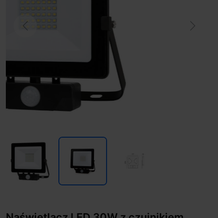
Previous
Next
Naświetlacz LED 30W z czujnikiem