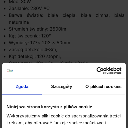
Moc: 30W
Zasilanie: 230V AC
Barwa światła: biała ciepła, biała zimna, biała
naturalna
Strumień świetlny: 2500lm
Kąt świecenia: 120°
Wymiary: 177x 203 x 50mm
Zasięg detekcji: 4-8m,
Kąt detekcji: 120 stopni,
Czas pracy: 10s ±3s ~ 10 min ±2min,
Wysokość do montażu: 1,8 - 2,5 m.
Informacje dodatkowe:
Zgoda
Szczegóły
O plikach cookies
Oświetlenie zewnętrzne: Posesji, wjazdów, ogrodów,
bilbordów, parków, budynków, itd.
Czujnik ruchu z trzema zakresami regulacji: czas
Niniejsza strona korzysta z plików cookie
działania, natężenie oświetlenia i czułość detekcji
Wykorzystujemy pliki cookie do spersonalizowania treści
Nie można wymieniać lamp w oprawie
i reklam, aby oferować funkcje społecznościowe i