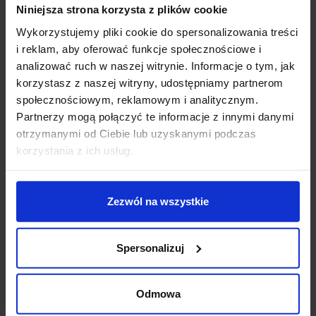
Niniejsza strona korzysta z plików cookie
wbudowane diody LED w 2 barwach światła do
wyboru: biała ciepła (3000K) lub biała naturalna
Wykorzystujemy pliki cookie do spersonalizowania treści
(4000K), występują w 3 wymiarach do wyboru:
i reklam, aby oferować funkcje społecznościowe i
12x12cm, 17,2x17,2cm oraz 22,7x22,7cm.
analizować ruch w naszej witrynie. Informacje o tym, jak
Przeznaczone do wszystkich wnętrz, w tym łazienek
korzystasz z naszej witryny, udostępniamy partnerom
dzięki podwyższonej klasie szczelności, montaż
społecznościowym, reklamowym i analitycznym.
również w niskich sufitach podwieszanych dzięki
Partnerzy mogą połączyć te informacje z innymi danymi
niewielkiej wysokości. Jej nowoczesny wygląd sprawia,
otrzymanymi od Ciebie lub uzyskanymi podczas
że ta oprawa podtynkowa LED idealnie nadaje się do
korzystania z ich usług.
oświetlenia salonu, sypialni, pokoju dziecka, gabinetu,
kuchni, przedpokoju czy ciągów komunikacyjnych.
Oprawa posiada zasilacz w komplecie.
Zezwól na wszystkie
Dane techniczne:
Spersonalizuj
Źródło światła: LED
Zasilanie: 230V (zasilacz w zestawie)
Temperatura barwy światła: 3000K (biała ciepła),
Odmowa
4000K (biała naturalna)