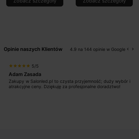
Zobacz szczegóły
Zobacz szczegóły
Opinie naszych Klientów
4.9 na 144 opinie w Google
keyboard_arrow_left
keyboard_arrow_right
Popr
Na
5/5
star
star
star
star
star
Adam Zasada
Zakupy w Salonled.pl to czysta przyjemność; duży wybór i
atrakcyjne ceny. Dziękuję za profesjonalne doradztwo!