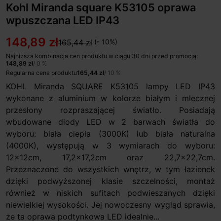
Kohl Miranda square K53105 oprawa
wpuszczana LED IP43
148,89 zł
165,44 zł
(- 10%)
Najniższa kombinacja cen produktu w ciągu 30 dni przed promocją:
148,89 zł
/ 0 %
Regularna cena produktu
165,44 zł
/ 10 %
KOHL Miranda SQUARE K53105 lampy LED IP43
wykonane z aluminium w kolorze białym i mlecznej
przesłony rozpraszającej światło. Posiadają
wbudowane diody LED w 2 barwach światła do
wyboru: biała ciepła (3000K) lub biała naturalna
(4000K), występują w 3 wymiarach do wyboru:
12x12cm, 17,2x17,2cm oraz 22,7x22,7cm.
Przeznaczone do wszystkich wnętrz, w tym łazienek
dzięki podwyższonej klasie szczelności, montaż
również w niskich sufitach podwieszanych dzięki
niewielkiej wysokości. Jej nowoczesny wygląd sprawia,
że ta oprawa podtynkowa LED idealnie...