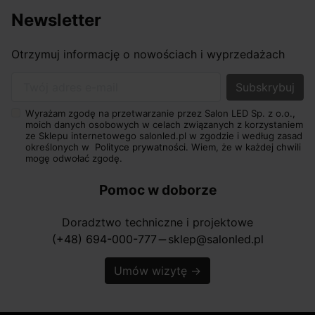
Newsletter
Otrzymuj informację o nowościach i wyprzedażach
Twój adres e-mail
Wyrażam zgodę na przetwarzanie przez Salon LED Sp. z o.o.,
moich danych osobowych w celach związanych z korzystaniem
ze Sklepu internetowego salonled.pl w zgodzie i według zasad
określonych w
Polityce prywatności.
Wiem, że w każdej chwili
mogę odwołać zgodę.
Pomoc w doborze
Doradztwo techniczne i projektowe
(+48) 694-000-777
sklep@salonled.pl
horizontal_rule
Umów wizytę
→