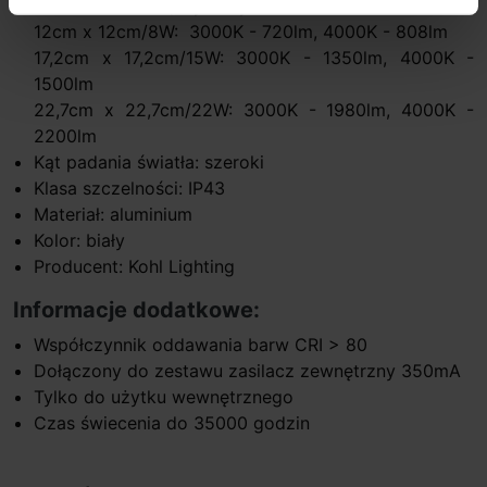
Strumień światła, wymiary:
12cm x 12cm/8W: 3000K - 720lm, 4000K - 808lm
17,2cm x 17,2cm/15W: 3000K - 1350lm, 4000K -
1500lm
22,7cm x 22,7cm/22W: 3000K - 1980lm, 4000K -
2200lm
Kąt padania światła: szeroki
Klasa szczelności: IP43
Materiał: aluminium
Kolor: biały
Producent: Kohl Lighting
Informacje dodatkowe:
Współczynnik oddawania barw CRI > 80
Dołączony do zestawu zasilacz zewnętrzny 350mA
Tylko do użytku wewnętrznego
Czas świecenia do 35000 godzin