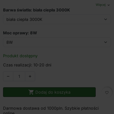
Więcej
expand_more
Barwa światła: biała ciepła 3000K
Moc oprawy: 8W
Produkt dostępny
Czas realizacji: 10-20 dni



Dodaj do koszyka
favorite_border
Darmowa dostawa od 1000pln. Szybkie płatności
online.