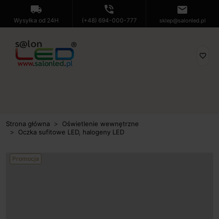
local_shipping
phone_in_talk
mail
Wysyłka od 24H
(+48) 694-000-777
sklep@salonled.pl
favorite_border
Strona główna
Oświetlenie wewnętrzne
Oczka sufitowe LED, halogeny LED
Promocja