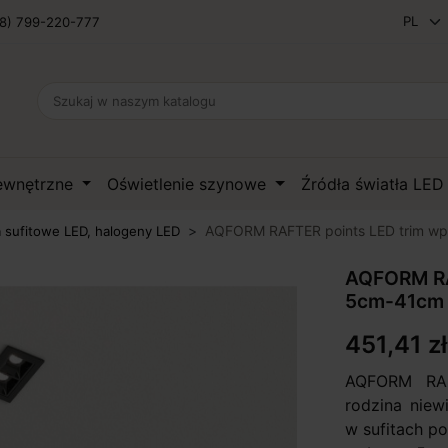
8) 799-220-777
zewnętrzne
Oświetlenie szynowe
Źródła światła LE
AQFORM RAFTER points LED trim w
 sufitowe LED, halogeny LED
AQFORM RA
5cm-41cm
451,41 zł
AQFORM RAF
rodzina nie
w sufitach p