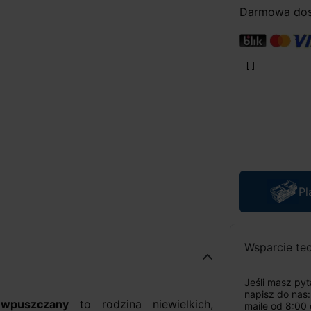
Darmowa dost
Pl
Wsparcie te
Jeśli masz py
napisz do nas
wpuszczany
to rodzina niewielkich,
maile od 8:00 