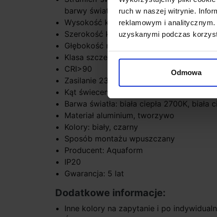
barwy światła
ruch w naszej witrynie. Inf
Wysokość korpusu 5cm
reklamowym i analitycznym. 
Szerokość korpusu 4,5cm
uzyskanymi podczas korzysta
Głębokość montażu: min 7cm
Klasa szczelności IP20
CRI>90
Odmowa
Zasilanie 230V
Kąt świecenia 37° lub 50°
Barwa światła: biała ciepła 2700K, biała 
Materiał aluminium, tworzywo
Kolory: biały, czarny
Sposób montażu wpuszczany
Producent: Aquaform
IP20
Gwarancja: 5 lat
Dodatkowe informacje:
Inne kolory na zapytanie i po indywidua