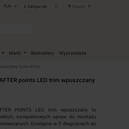
0
Zaloguj się
Koszyk

favorite_border
shopping_cart
D
Marki
Bestsellery
Wyprzedaże
puszczany 5cm-41cm
FTER points LED trim wpuszczany
TER POINTS LED trim wpuszczany to
wielkich, kompaktowych opraw do montażu
odwieszanych. Dostępne w 5 długościach do