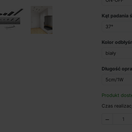
Kąt padania ś
Kolor odbłyśn
Długość opr
Produkt dost
Czas realizacj
