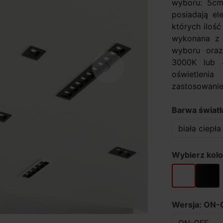
wyboru: 5cm
posiadają el
których iloś
wykonana z 
wyboru oraz
3000K lub 
Next
oświetlenia
zastosowanie
Barwa światła
Wybierz kolo
biały
czarny
Wersja: ON-