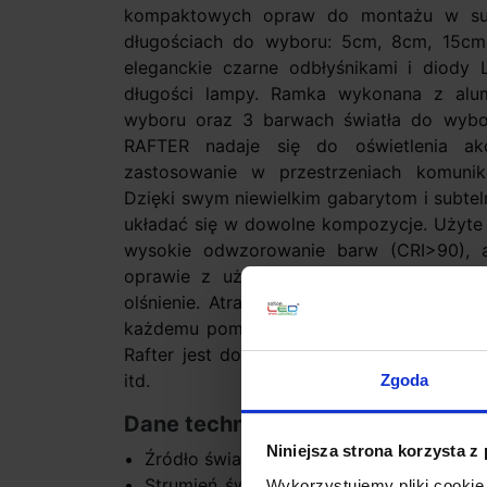
kompaktowych opraw do montażu w suf
długościach do wyboru: 5cm, 8cm, 15cm,
eleganckie czarne odbłyśnikami i diody L
długości lampy. Ramka wykonana z al
wyboru oraz 3 barwach światła do wybo
RAFTER nadaje się do oświetlenia akc
zastosowanie w przestrzeniach komuni
Dzięki swym niewielkim gabarytom i subte
układać się w dowolne kompozycje. Użyte 
wysokie odwzorowanie barw (CRI>90), a 
oprawie z użyciem czarnych odbłyśników
olśnienie. Atrakcyjny design, wysoka jako
każdemu pomieszczeniu nada nowoczesno
Rafter jest doskonałym pomysłem do salonu
itd.
Zgoda
Dane techniczne:
Niniejsza strona korzysta z
Źródło światła LED zintegrowany
Strumień światła zależny od długości i
Wykorzystujemy pliki cookie 