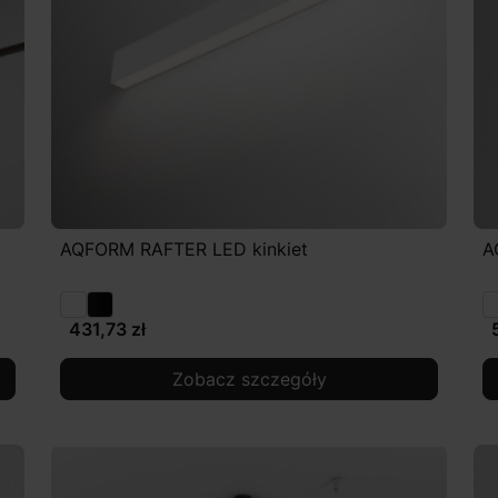
AQFORM RAFTER LED kinkiet
A
431,73 zł
Zobacz szczegóły