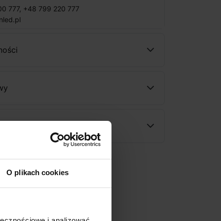
00 777
,
+48 799 220 777
nled.pl
ności
wy
rodukt
O plikach cookies
ołecznościowe i analizować