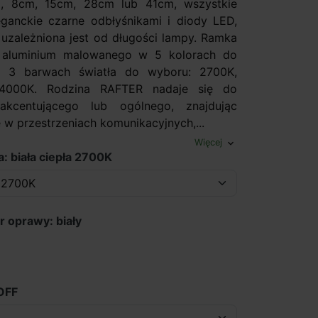
, 8cm, 15cm, 28cm lub 41cm, wszystkie
eganckie czarne odbłyśnikami i diody LED,
ć uzależniona jest od długości lampy. Ramka
aluminium malowanego w 5 kolorach do
 3 barwach światła do wyboru: 2700K,
4000K. Rodzina RAFTER nadaje się do
 akcentującego lub ogólnego, znajdując
 w przestrzeniach komunikacyjnych,...
Więcej
expand_more
: biała ciepła 2700K
r oprawy: biały
OFF