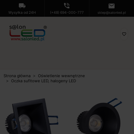
local_shipping
phone_in_talk
mail
Wysyłka od 24H
(+48) 694-000-777
sklep@salonled.pl
favorite_border
Strona główna
Oświetlenie wewnętrzne
Oczka sufitowe LED, halogeny LED