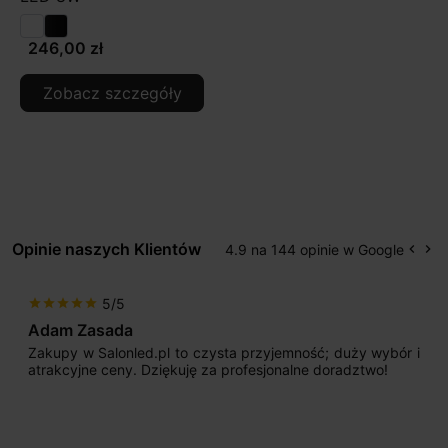
246,00 zł
Zobacz szczegóły
Opinie naszych Klientów
4.9 na 144 opinie w Google
keyboard_arrow_left
keyboard_arrow_right
Popr
Na
5/5
star
star
star
star
star
Adam Zasada
Zakupy w Salonled.pl to czysta przyjemność; duży wybór i
atrakcyjne ceny. Dziękuję za profesjonalne doradztwo!