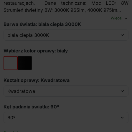
restauracjach. Dane techniczne: Moc LED: 8W
Strumień świetlny 8W: 3000K-965lm, 4000K-975lm...
Więcej
expand_more
Barwa światła: biała ciepła 3000K
Wybierz kolor oprawy: biały
biały
czarny
Kształt oprawy: Kwadratowa
Kąt padania światła: 60º