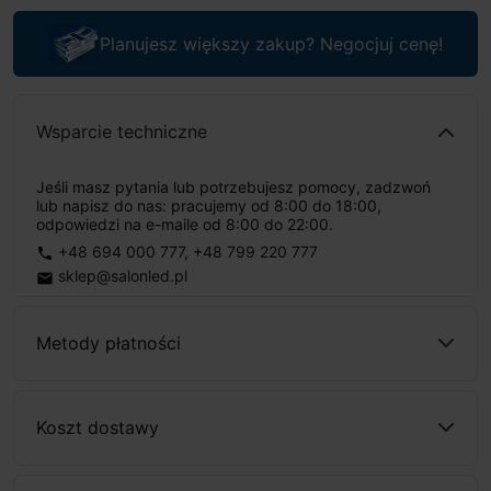
Planujesz większy zakup? Negocjuj cenę!
Wsparcie techniczne
Jeśli masz pytania lub potrzebujesz pomocy, zadzwoń
lub napisz do nas: pracujemy od 8:00 do 18:00,
odpowiedzi na e-maile od 8:00 do 22:00.
+48 694 000 777
,
+48 799 220 777
phone
sklep@salonled.pl
email
Metody płatności
Koszt dostawy