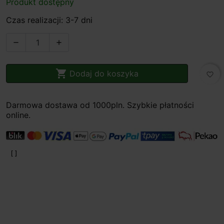
Produkt dostępny
Czas realizacji: 3-7 dni



Dodaj do koszyka
favorite_border
Darmowa dostawa od 1000pln. Szybkie płatności
online.