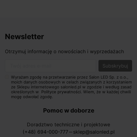
Newsletter
Otrzymuj informację o nowościach i wyprzedażach
Twój adres e-mail
Wyrażam zgodę na przetwarzanie przez Salon LED Sp. z o.o.,
moich danych osobowych w celach związanych z korzystaniem
ze Sklepu internetowego salonled.pl w zgodzie i według zasad
określonych w
Polityce prywatności.
Wiem, że w każdej chwili
mogę odwołać zgodę.
Pomoc w doborze
Doradztwo techniczne i projektowe
(+48) 694-000-777
sklep@salonled.pl
horizontal_rule