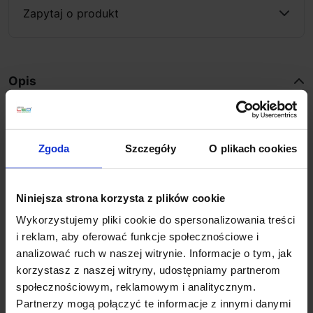
Zapytaj o produkt
Opis
OXYLED PERO SQ/RO
LED nowoczesne i eleganckie
ledowe oczko sufitowe do sufitów podwieszanych z
Zgoda
Szczegóły
O plikach cookies
płyt G-K. Wykonane z aluminium, wykończone w
kolorze białym lub czarnym, posiada zintegrowany,
cofnięty w głąb oprawy moduł LED o mocy 8W ze
Niniejsza strona korzysta z plików cookie
światłem w barwie 3000K biała ciepła lub 4000K biała
Wykorzystujemy pliki cookie do spersonalizowania treści
naturalna. Oprawę można wykorzystać do oświetlenia
i reklam, aby oferować funkcje społecznościowe i
ogólnego w salonie, sypialni, kuchni, korytarzu,
analizować ruch w naszej witrynie. Informacje o tym, jak
gabinecie, a także w sklepach, hotelach, biurach czy
korzystasz z naszej witryny, udostępniamy partnerom
restauracjach.
społecznościowym, reklamowym i analitycznym.
Partnerzy mogą połączyć te informacje z innymi danymi
Dane techniczne: