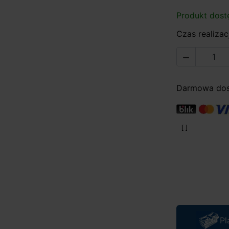
Produkt dost
Czas realizacj

Darmowa dost
Pl