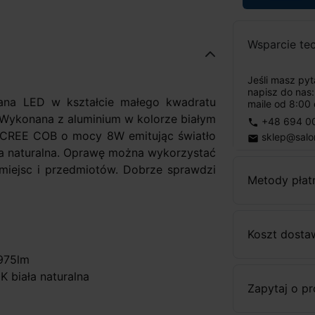
Wsparcie te
Jeśli masz py
napisz do nas
na LED w kształcie małego kwadratu
maile od 8:00 
Wykonana z aluminium w kolorze białym
+48 694 0
phone
 CREE COB o mocy 8W emitując światło
sklep@salo
email
ła naturalna. Oprawę można wykorzystać
 miejsc i przedmiotów. Dobrze sprawdzi
Metody płat
Koszt dosta
-975lm
K biała naturalna
Zapytaj o p