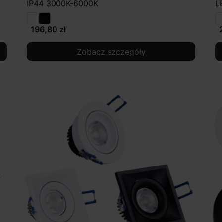
IP44 3000K-6000K
L
196,80 zł
Zobacz szczegóły