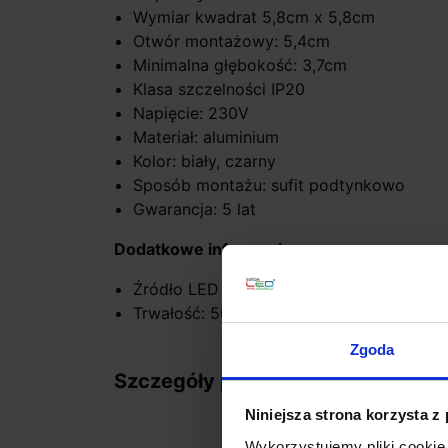
Wymiar kwadrat 5,8cm x 5,8cm
Otwór montażowy: 5,4cm
Minimalna głębokość: 3,7cm
Klasa szczelności IP20
Napięcie: 230V
Materiał: aluminium
Kolor: biały, czarny
Sposób montażu: sufit podtynkowo
Gwarancja: 5 lat
Dodatkowe informacje:
Źródło LED w komplecie
Trwałość: 50 000h
Zgoda
Szczegóły produktu
Niniejsza strona korzysta z
Wykorzystujemy pliki cookie 