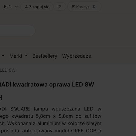
0
Zaloguj się
Koszyk

favorite_border
shopping_cart
D
Marki
Bestsellery
Wyprzedaże
 LED 8W
ADI kwadratowa oprawa LED 8W
ł
ADI SQUARE lampa wpuszczana LED w
ałego kwadratu 5,8cm x 5,8cm do sufitów
h. Wykonana z aluminium w kolorze białym
, posiada zintegrowany moduł CREE COB o