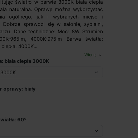
ując światło w barwie 3000K biała ciepła
ała naturalna. Oprawę można wykorzystać
nia ogólnego, jak i wybranych miejsc i
 Dobrze sprawdzi się w salonie, sypialni,
tarzu. Dane techniczne: Moc: 8W Strumień
000K-965lm, 4000K-975lm Barwa światła:
 ciepła, 4000K...
Więcej
expand_more
a: biała ciepła 3000K
r oprawy: biały
wiatła: 60º