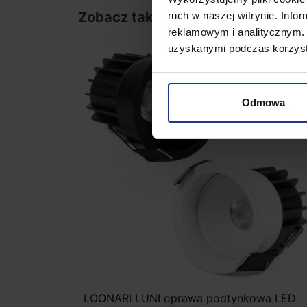
Zobacz także
ruch w naszej witrynie. Inf
reklamowym i analitycznym. 
uzyskanymi podczas korzysta
Odmowa
LOONARI LUNI oprawa podtynkowa LED