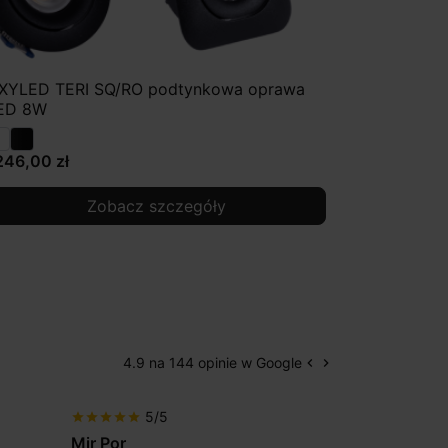
XYLED TERI SQ/RO podtynkowa oprawa
ED 8W
246,00 zł
Zobacz szczegóły
4.9 na 144 opinie w Google
keyboard_arrow_left
keyboard_arrow_right
Poprzedni
Następny
5/5
5/5
star
star
star
star
star
star
star
star
star
star
Patryk123
Adrianas