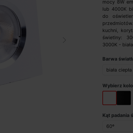
mocy 8W emit
lub 4000K bi
do oświetle
przedmiotów.
kuchni, kory
świetlny: 3
Next
3000K - biała
Barwa światł
Wybierz kolo
biały
czarny
Kąt padania ś