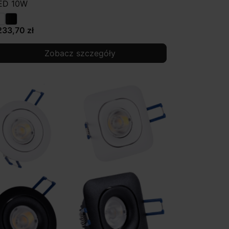
ED 10W
233,70 zł
Zobacz szczegóły