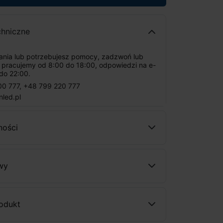
chniczne
tania lub potrzebujesz pomocy, zadzwoń lub
: pracujemy od 8:00 do 18:00, odpowiedzi na e-
do 22:00.
00 777
,
+48 799 220 777
nled.pl
ności
wy
rodukt