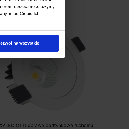
artnerom społecznościowym,
anymi od Ciebie lub
ezwól na wszystkie
XYLED OTTI oprawa podtynkowa ruchoma