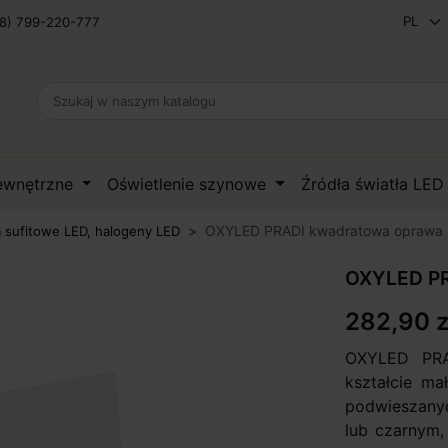
8) 799-220-777
zewnętrzne
Oświetlenie szynowe
Źródła światła LE
OXYLED PRADI kwadratowa oprawa
 sufitowe LED, halogeny LED
OXYLED PR
282,90 z
OXYLED PR
kształcie m
podwieszanyc
lub czarnym