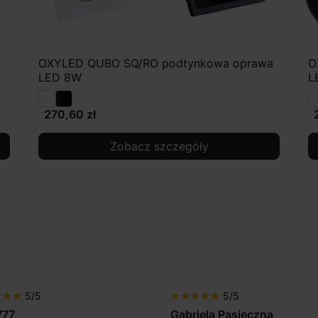
a
OXYLED QUBO SQ/RO podtynkowa oprawa
O
LED 8W
L
270,60 zł
Zobacz szczegóły
5/5
5/5
r
star
star
star
star
star
star
star
iela Pasieczna
Mir Por