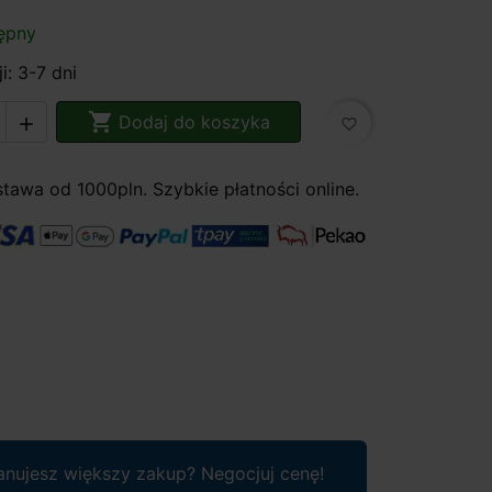
ępny
i: 3-7 dni

Dodaj do koszyka

favorite_border
awa od 1000pln. Szybkie płatności online.
anujesz większy zakup? Negocjuj cenę!