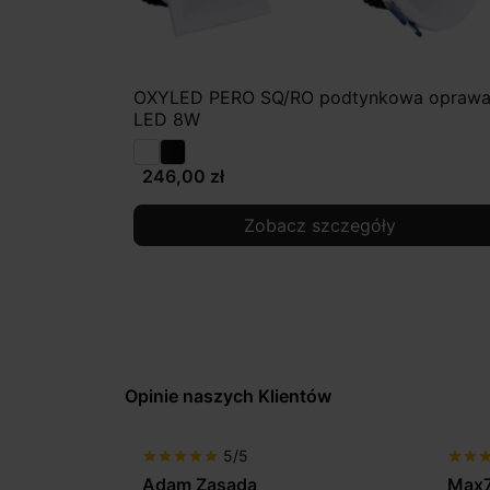
OXYLED PERO SQ/RO podtynkowa opraw
LED 8W
246,00 zł
Zobacz szczegóły
Opinie naszych Klientów
5/5
star
star
star
star
star
star
star
sta
Max777
Gabr