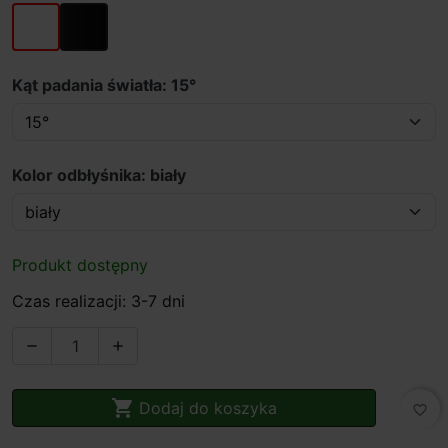
biały
czarny
Kąt padania światła: 15°
Kolor odbłyśnika: biały
Produkt dostępny
Czas realizacji: 3-7 dni



Dodaj do koszyka
favorite_border