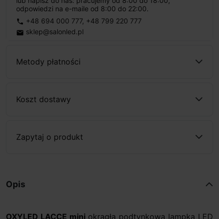
lub napisz do nas: pracujemy od 8:00 do 18:00,
odpowiedzi na e-maile od 8:00 do 22:00.
+48 694 000 777
,
+48 799 220 777
phone
sklep@salonled.pl
email
Metody płatności
Koszt dostawy
Zapytaj o produkt
Opis
OXYLED LACCE mini
okrągła podtynkowa lampka LED