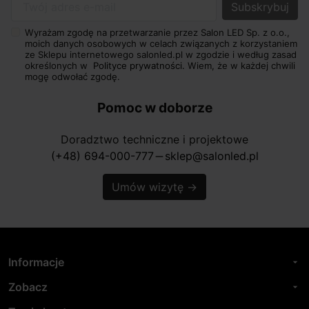
Twój adres e-mail
Wyrażam zgodę na przetwarzanie przez Salon LED Sp. z o.o.,
moich danych osobowych w celach związanych z korzystaniem
ze Sklepu internetowego salonled.pl w zgodzie i według zasad
określonych w
Polityce prywatności.
Wiem, że w każdej chwili
mogę odwołać zgodę.
Pomoc w doborze
Doradztwo techniczne i projektowe
(+48) 694-000-777
sklep@salonled.pl
horizontal_rule
Umów wizytę
→
Informacje
arrow_drop_down
Zobacz
arrow_drop_down