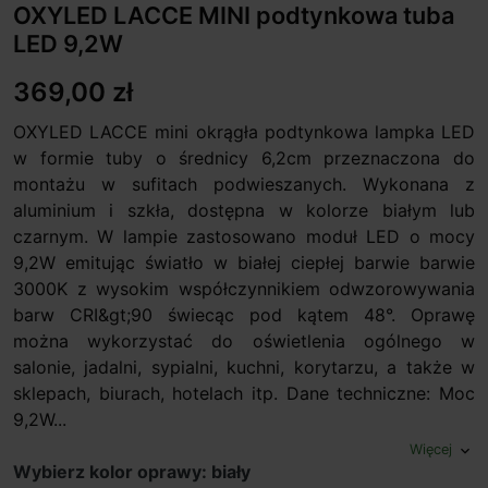
OXYLED LACCE MINI podtynkowa tuba
LED 9,2W
369,00 zł
OXYLED LACCE mini okrągła podtynkowa lampka LED
w formie tuby o średnicy 6,2cm przeznaczona do
montażu w sufitach podwieszanych. Wykonana z
aluminium i szkła, dostępna w kolorze białym lub
czarnym. W lampie zastosowano moduł LED o mocy
9,2W emitując światło w białej ciepłej barwie barwie
3000K z wysokim współczynnikiem odwzorowywania
barw CRI&gt;90 świecąc pod kątem 48°. Oprawę
można wykorzystać do oświetlenia ogólnego w
salonie, jadalni, sypialni, kuchni, korytarzu, a także w
sklepach, biurach, hotelach itp. Dane techniczne: Moc
9,2W...
Więcej
expand_more
Wybierz kolor oprawy: biały