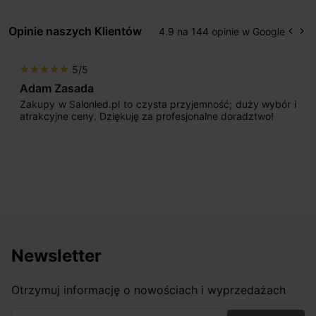
Opinie naszych Klientów
4.9 na 144 opinie w Google
keyboard_arrow_left
keyboard_arrow_right
Popr
Na
5/5
star
star
star
star
star
a
Max777
nled.pl to czysta przyjemność; duży wybór i
Jestem bardzo
y. Dziękuję za profesjonalne doradztwo!
początku uderz
sprzedającego. 
odpowiednio pok
nasze wymarzone
osiągnąć w przyzw
Newsletter
Otrzymuj informację o nowościach i wyprzedażach