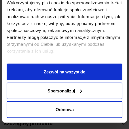
Otwór montażowy: 4,3cm
Wykorzystujemy pliki cookie do spersonalizowania treści
Wysokość tuby 9,2cm
i reklam, aby oferować funkcje społecznościowe i
Klasa szczelności IP20
analizować ruch w naszej witrynie. Informacje o tym, jak
Napięcie 230V
korzystasz z naszej witryny, udostępniamy partnerom
Materiał aluminium + szkło
społecznościowym, reklamowym i analitycznym.
Kolor: biały, czarny
Partnerzy mogą połączyć te informacje z innymi danymi
Sposób montażu sufit podtynkowo
otrzymanymi od Ciebie lub uzyskanymi podczas
Producent: OXYLED
korzystania z ich usług.
Gwarancja: 2 lata
Dodatkowe informacje:
Zezwól na wszystkie
Światło zintegrowane
Trwałość: 30 000h
CRI 90
Spersonalizuj
Możliwości zamówienia oprawy w wersji
ściemnialnej
Odmowa
Szczegóły produktu