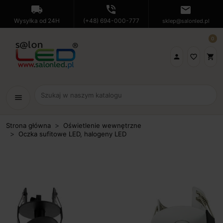
local_shipping
phone_in_talk
mail
Wysyłka od 24H
(+48) 694-000-777
sklep@salonled.pl
0

favorite_border
shopping_cart
menu
Strona główna
Oświetlenie wewnętrzne
Oczka sufitowe LED, halogeny LED