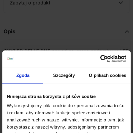
Zapytaj o produkt
Opis
OXYLED DELLE DUE
podwójna lampa podtynkowa LED
z możliwością regulowania tub. Konstrukcja oprawy
pozwala na schowanie reflektorka i skierowanie światła
w dół lub regulację w dowolnym kierunku przy
Zgoda
Szczegóły
O plikach cookies
wysuniętych reflektorkach. Całość wykonana z
aluminium w białym kolorze, zastosowano moduły LED
o mocy 2x6W emitujące światło w białej ciepłej barwie
Niniejsza strona korzysta z plików cookie
barwie 3000K z wysokim odwzorowywaniem barw
Wykorzystujemy pliki cookie do spersonalizowania treści
CRI>90. Lampka posiada kąt świecenia 2x24°, można
i reklam, aby oferować funkcje społecznościowe i
ją wykorzystać do oświetlenia ogólnego lub
analizować ruch w naszej witrynie. Informacje o tym, jak
akcentującego w salonie, jadalni, sypialni, kuchni,
korzystasz z naszej witryny, udostępniamy partnerom
korytarzu, a także w sklepach, biurach, hotelach itp.