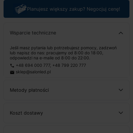
Planujesz większy zakup? Negocjuj cenę!
Wsparcie techniczne
Jeśli masz pytania lub potrzebujesz pomocy, zadzwoń
lub napisz do nas: pracujemy od 8:00 do 18:00,
odpowiedzi na e-maile od 8:00 do 22:00.
+48 694 000 777
,
+48 799 220 777
phone
sklep@salonled.pl
email
Metody płatności
Koszt dostawy