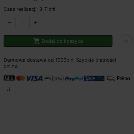
Czas realizacji: 3-7 dni



Dodaj do koszyka
favorite_border
Darmowa dostawa od 1000pln. Szybkie płatności
online.