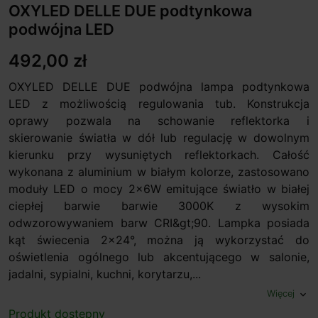
OXYLED DELLE DUE podtynkowa
podwójna LED
492,00 zł
OXYLED DELLE DUE podwójna lampa podtynkowa
LED z możliwością regulowania tub. Konstrukcja
oprawy pozwala na schowanie reflektorka i
skierowanie światła w dół lub regulację w dowolnym
kierunku przy wysuniętych reflektorkach. Całość
wykonana z aluminium w białym kolorze, zastosowano
moduły LED o mocy 2x6W emitujące światło w białej
ciepłej barwie barwie 3000K z wysokim
odwzorowywaniem barw CRI&gt;90. Lampka posiada
kąt świecenia 2x24°, można ją wykorzystać do
oświetlenia ogólnego lub akcentującego w salonie,
jadalni, sypialni, kuchni, korytarzu,...
Więcej
expand_more
Produkt dostępny