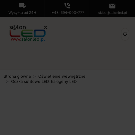
local_shipping
phone_in_talk
mail
Wysyłka od 24H
(+48) 694-000-777
sklep@salonled.pl
favorite_border
Strona główna
Oświetlenie wewnętrzne
Oczka sufitowe LED, halogeny LED