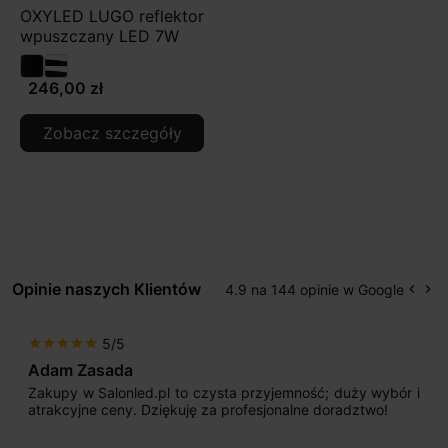
OXYLED LUGO reflektor
wpuszczany LED 7W
246,00 zł
Zobacz szczegóły
Opinie naszych Klientów
4.9 na 144 opinie w Google
keyboard_arrow_left
keyboard_arrow_right
Popr
Na
5/5
star
star
star
star
star
Adam Zasada
Zakupy w Salonled.pl to czysta przyjemność; duży wybór i
atrakcyjne ceny. Dziękuję za profesjonalne doradztwo!