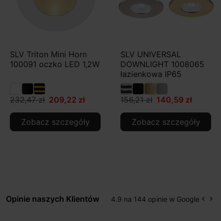
SLV Triton Mini Horn
SLV UNIVERSAL
100091 oczko LED 1,2W
DOWNLIGHT 1008065
łazienkowa IP65
232,47 zł
209,22 zł
156,21 zł
140,59 zł
Zobacz szczegóły
Zobacz szczegóły
Opinie naszych Klientów
4.9 na 144 opinie w Google
keyboard_arrow_left
keyboard_arrow_right
Popr
Na