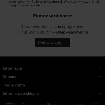
określonych w
Polityce prywatności.
Wiem, że w każdej chwili
mogę odwołać zgodę.
Pomoc w doborze
Doradztwo techniczne i projektowe
(+48) 694-000-777
sklep@salonled.pl
horizontal_rule
Umów wizytę
→
Informacje
arrow_drop_down
Zobacz
arrow_drop_down
Twoje konto
arrow_drop_down
Informacja o sklepie
arrow_drop_down