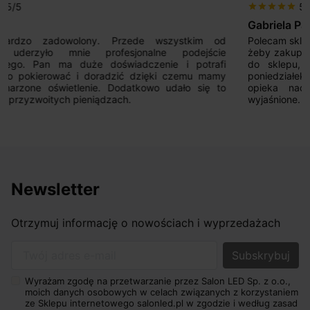
5/5
star
star
star
star
star
Gabriela Pasieczna
Polecam sklep internetowy SalonLED. Zależało mi na czasie
żeby zakupić system szyn Multiline, w piątek zadzwoniłam
do sklepu, otrzymałam szczegółową ofertę, a już w
poniedziałek towar był u mnie.Super obsługa i świetna
opieka nad klientem – wszystko zostało dokładnie
wyjaśnione. Na pewno wrócę w przyszłości!
Newsletter
Otrzymuj informację o nowościach i wyprzedażach
Twój adres e-mail
Wyrażam zgodę na przetwarzanie przez Salon LED Sp. z o.o.,
moich danych osobowych w celach związanych z korzystaniem
ze Sklepu internetowego salonled.pl w zgodzie i według zasad