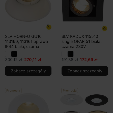
SLV HORN-O GU10
SLV KADUX 115510
113160, 113161 oprawa
single QPAR 51 biała,
IP44 biała, czarna
czarna 230V
300,12 zł
270,11 zł
191,88 zł
172,69 zł
Zobacz szczegóły
Zobacz szczegóły
Promocja
Promocja