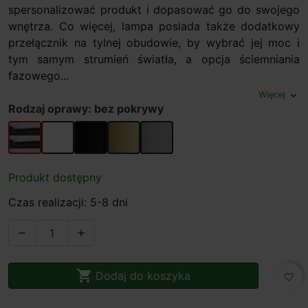
spersonalizować produkt i dopasować go do swojego
wnętrza. Co więcej, lampa posiada także dodatkowy
przełącznik na tylnej obudowie, by wybrać jej moc i
tym samym strumień światła, a opcja ściemniania
fazowego...
Więcej
expand_more
Rodzaj oprawy: bez pokrywy
bez pokrywy
Biały
Czarny
Złoty
Chrom
Produkt dostępny
Czas realizacji: 5-8 dni



Dodaj do koszyka
favorite_border