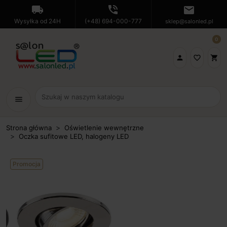
local_shipping
phone_in_talk
mail
Wysyłka od 24H
(+48) 694-000-777
sklep@salonled.pl
0

favorite_border
shopping_cart
menu
Strona główna
Oświetlenie wewnętrzne
Oczka sufitowe LED, halogeny LED
Promocja