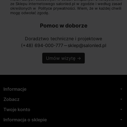
ze Sklepu internetowego salonled.pl w zgodzie i według zasad
określonych w
Polityce prywatności.
Wiem, że w każdej chwili
mogę odwołać zgodę.
Pomoc w doborze
Doradztwo techniczne i projektowe
(+48) 694-000-777
sklep@salonled.pl
horizontal_rule
Umów wizytę
→
Informacje
arrow_drop_down
Zobacz
arrow_drop_down
Twoje konto
arrow_drop_down
Informacja o sklepie
arrow_drop_down