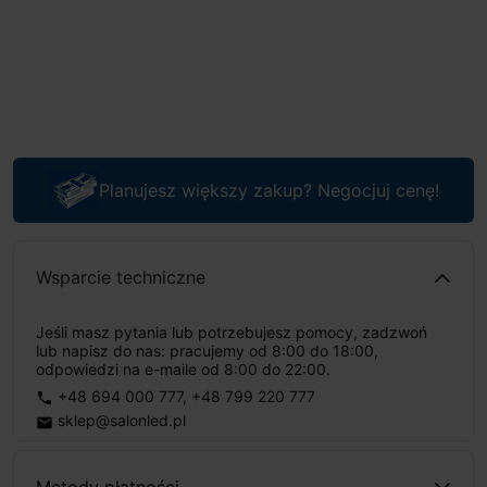
Planujesz większy zakup? Negocjuj cenę!
Wsparcie techniczne
Jeśli masz pytania lub potrzebujesz pomocy, zadzwoń
lub napisz do nas: pracujemy od 8:00 do 18:00,
odpowiedzi na e-maile od 8:00 do 22:00.
+48 694 000 777
,
+48 799 220 777
phone
sklep@salonled.pl
email
Metody płatności