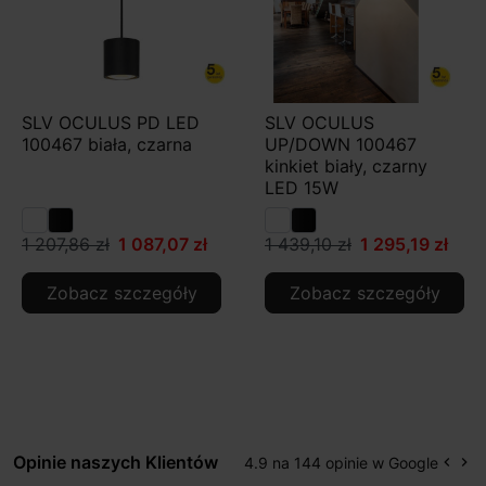
SLV OCULUS PD LED
SLV OCULUS
100467 biała, czarna
UP/DOWN 100467
kinkiet biały, czarny
LED 15W
1 207,86 zł
1 087,07 zł
1 439,10 zł
1 295,19 zł
Zobacz szczegóły
Zobacz szczegóły
Opinie naszych Klientów
4.9 na 144 opinie w Google
keyboard_arrow_left
keyboard_arrow_right
Popr
Na