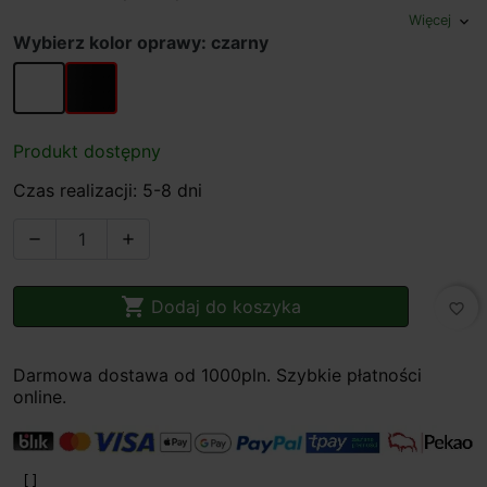
Więcej
expand_more
Wybierz kolor oprawy: czarny
biały
czarny
Produkt dostępny
Czas realizacji: 5-8 dni



Dodaj do koszyka
favorite_border
Darmowa dostawa od 1000pln. Szybkie płatności
online.