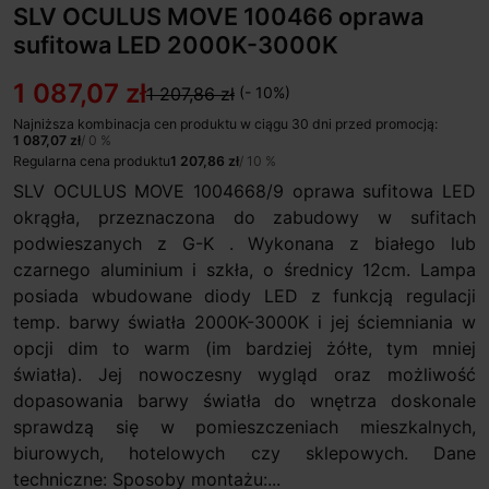
SLV OCULUS MOVE 100466 oprawa
sufitowa LED 2000K-3000K
1 087,07 zł
1 207,86 zł
(- 10%)
Najniższa kombinacja cen produktu w ciągu 30 dni przed promocją:
1 087,07 zł
/ 0 %
Regularna cena produktu
1 207,86 zł
/ 10 %
SLV OCULUS MOVE 1004668/9 oprawa sufitowa LED
okrągła, przeznaczona do zabudowy w sufitach
podwieszanych z G-K . Wykonana z białego lub
czarnego aluminium i szkła, o średnicy 12cm. Lampa
posiada wbudowane diody LED z funkcją regulacji
temp. barwy światła 2000K-3000K i jej ściemniania w
opcji dim to warm (im bardziej żółte, tym mniej
światła). Jej nowoczesny wygląd oraz możliwość
dopasowania barwy światła do wnętrza doskonale
sprawdzą się w pomieszczeniach mieszkalnych,
biurowych, hotelowych czy sklepowych. Dane
techniczne: Sposoby montażu:...