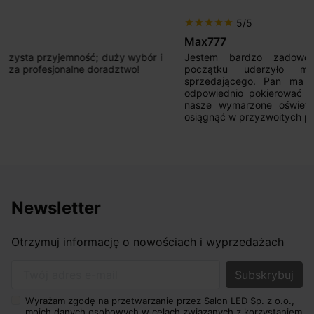
5/5
star
star
star
star
star
Max777
Jestem bardzo zadowolony. Przede wszystkim od
początku uderzyło mnie profesjonalne podejście
sprzedającego. Pan ma duże doświadczenie i potrafi
odpowiednio pokierować i doradzić dzięki czemu mamy
nasze wymarzone oświetlenie. Dodatkowo udało się to
osiągnąć w przyzwoitych pieniądzach.
Newsletter
Otrzymuj informację o nowościach i wyprzedażach
Twój adres e-mail
Wyrażam zgodę na przetwarzanie przez Salon LED Sp. z o.o.,
moich danych osobowych w celach związanych z korzystaniem