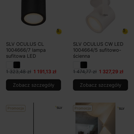
SLV OCULUS CL
SLV OCULUS CW LED
1004666/7 lampa
1004664/5 sufitowo-
sufitowa LED
ścienna
1 323,48 zł
1 191,13 zł
1 474,77 zł
1 327,29 zł
Zobacz szczegóły
Zobacz szczegóły
Promocja
Promocja