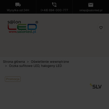
local_shipping
phone_in_talk
mail
Wysyłka od 24H
(+48) 694-000-777
sklep@salonled.pl
favorite_border
Strona główna
Oświetlenie wewnętrzne
Oczka sufitowe LED, halogeny LED
Promocja