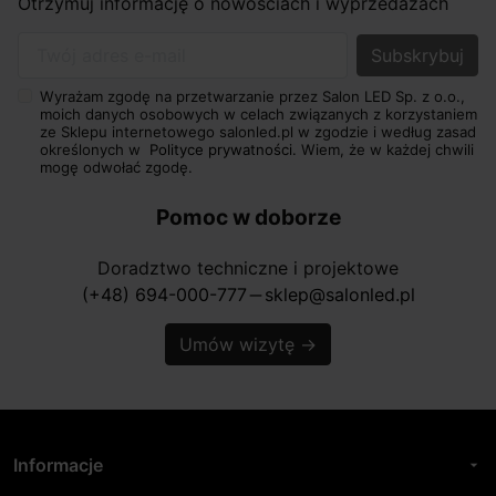
Otrzymuj informację o nowościach i wyprzedażach
Twój adres e-mail
Wyrażam zgodę na przetwarzanie przez Salon LED Sp. z o.o.,
moich danych osobowych w celach związanych z korzystaniem
ze Sklepu internetowego salonled.pl w zgodzie i według zasad
określonych w
Polityce prywatności.
Wiem, że w każdej chwili
mogę odwołać zgodę.
Pomoc w doborze
Doradztwo techniczne i projektowe
(+48) 694-000-777
sklep@salonled.pl
horizontal_rule
Umów wizytę
→
Informacje
arrow_drop_down