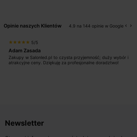
Opinie naszych Klientów
4.9 na 144 opinie w Google
keyboard_arrow_left
keyboard_arrow_right
Popr
Na
5/5
star
star
star
star
star
Adam Zasada
Zakupy w Salonled.pl to czysta przyjemność; duży wybór i
atrakcyjne ceny. Dziękuję za profesjonalne doradztwo!
Newsletter