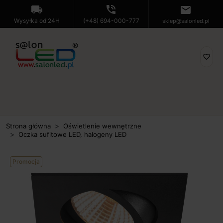
local_shipping
phone_in_talk
mail
Wysyłka od 24H
(+48) 694-000-777
sklep@salonled.pl
favorite_border
Strona główna
Oświetlenie wewnętrzne
Oczka sufitowe LED, halogeny LED
Promocja