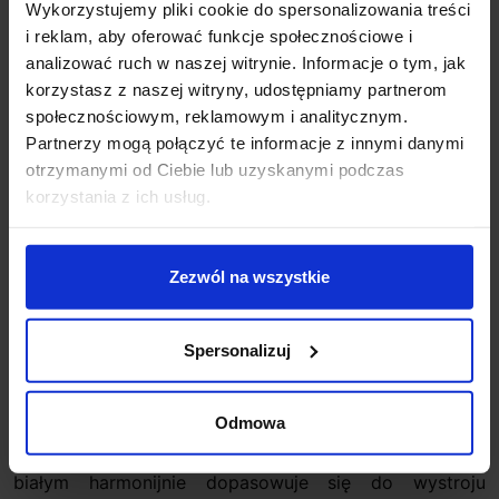
Wykorzystujemy pliki cookie do spersonalizowania treści
i reklam, aby oferować funkcje społecznościowe i
analizować ruch w naszej witrynie. Informacje o tym, jak
Opis
korzystasz z naszej witryny, udostępniamy partnerom
społecznościowym, reklamowym i analitycznym.
Partnerzy mogą połączyć te informacje z innymi danymi
SLV NEW Tria 68 square oprawa sufitowa 1007394
otrzymanymi od Ciebie lub uzyskanymi podczas
IP20
kwadratowa
oprawa LED do zabudowy
. Odkryj
korzystania z ich usług.
nową generację naszej oprawy sufitowej wpuszczanej
NEW TRIA® z jeszcze większą liczbą funkcji
modułowych zapewniających indywidualne doznania
Zezwól na wszystkie
świetlne. Bestsellery takie jak NEW TRIA® dostępne są
także jako kompletne zestawy. Zintegrowany moduł
LED zapewniający różne możliwości projektowania
Spersonalizuj
oświetlenia jest dostępny z różnymi barwami światła
(2700 K/3000 K) i kątami świecenia (38°/60°). Zakres
Odmowa
obrotu umożliwia elastyczne ustawienie światła.
Wysokiej jakości obudowa w kolorze czarnym lub
białym harmonijnie dopasowuje się do wystroju