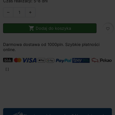
Czas realizacji: 5-8 dni



Dodaj do koszyka
favorite_border
Darmowa dostawa od 1000pln. Szybkie płatności
online.