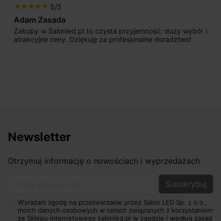
5/5
star
star
star
star
star
Max777
 i
Jestem bardzo zadowolony. Przede wszystkim od
początku uderzyło mnie profesjonalne podejście
sprzedającego. Pan ma duże doświadczenie i potrafi
odpowiednio pokierować i doradzić dzięki czemu mamy
nasze wymarzone oświetlenie. Dodatkowo udało się to
osiągnąć w przyzwoitych pieniądzach.
Newsletter
Otrzymuj informację o nowościach i wyprzedażach
Twój adres e-mail
Wyrażam zgodę na przetwarzanie przez Salon LED Sp. z o.o.,
moich danych osobowych w celach związanych z korzystaniem
ze Sklepu internetowego salonled.pl w zgodzie i według zasad