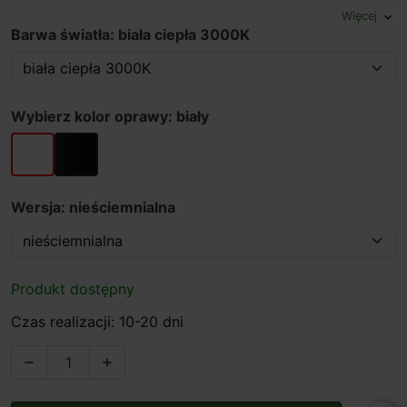
Więcej
expand_more
Barwa światła: biała ciepła 3000K
Wybierz kolor oprawy: biały
biały
czarny
Wersja: nieściemnialna
Produkt dostępny
Czas realizacji: 10-20 dni

