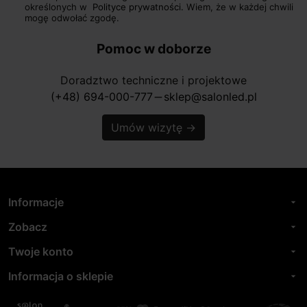
określonych w
Polityce prywatności.
Wiem, że w każdej chwili
mogę odwołać zgodę.
Pomoc w doborze
Doradztwo techniczne i projektowe
(+48) 694-000-777
sklep@salonled.pl
horizontal_rule
Umów wizytę
→
Informacje
arrow_drop_down
Zobacz
arrow_drop_down
Twoje konto
arrow_drop_down
Informacja o sklepie
arrow_drop_down