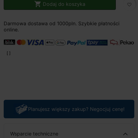

Dodaj do koszyka
favorite_border
Darmowa dostawa od 1000pln. Szybkie płatności
online.
Planujesz większy zakup? Negocjuj cenę!
Wsparcie techniczne