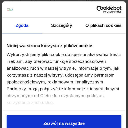
Wymiary: 9,3cm x 9,3cm x wysokość 10cm
Otwór montażowy 8,5cm x 8,5cm
Kąt padania światła: 38°
Klasa szczelności: IP23
Zgoda
Szczegóły
O plikach cookies
Materiał: aluminium
Kolor: czarny, biały
Gwarancja: 3 lata
Niniejsza strona korzysta z plików cookie
Producent: Kohl Lighting
Wykorzystujemy pliki cookie do spersonalizowania treści
Informacje dodatkowe:
i reklam, aby oferować funkcje społecznościowe i
analizować ruch w naszej witrynie. Informacje o tym, jak
Współczynnik oddawania barw CRI > 80
korzystasz z naszej witryny, udostępniamy partnerom
Dołączony do zestawu zasilacz zewnętrzny 250mA
społecznościowym, reklamowym i analitycznym.
Partnerzy mogą połączyć te informacje z innymi danymi
otrzymanymi od Ciebie lub uzyskanymi podczas
Szczegóły produktu
korzystania z ich usług.
Zobacz także
Zezwól na wszystkie