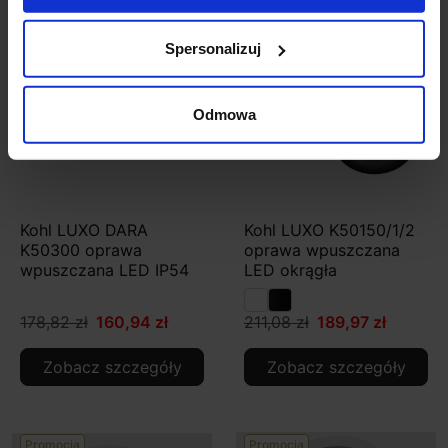
Promocja
Promocja
Spersonalizuj
Odmowa
Kohl LUXO DARA
Kohl LUXO K50150/1/2
K50300 oprawa
oprawa wpuszczana
wpuszczana LED IP54
LED okrągła
178,82 zł
160,94 zł
211,08 zł
189,97 zł
Zobacz szczegóły
Zobacz szczegóły
Promocja
Promocja