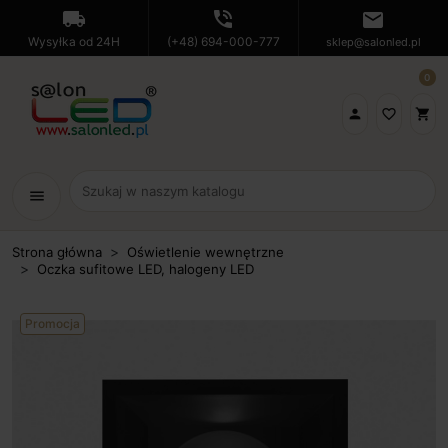
local_shipping
phone_in_talk
mail
Wysyłka od 24H
(+48) 694-000-777
sklep@salonled.pl
0

favorite_border
shopping_cart
menu
Strona główna
Oświetlenie wewnętrzne
Oczka sufitowe LED, halogeny LED
Promocja