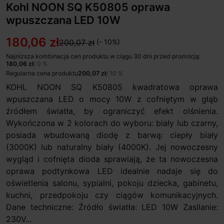
Kohl NOON SQ K50805 oprawa
wpuszczana LED 10W
180,06 zł
200,07 zł
(- 10%)
Najniższa kombinacja cen produktu w ciągu 30 dni przed promocją:
180,06 zł
/ 0 %
Regularna cena produktu
200,07 zł
/ 10 %
KOHL NOON SQ K50805 kwadratowa oprawa
wpuszczana LED o mocy 10W z cofniętym w głąb
źródłem światła, by ograniczyć efekt olśnienia.
Wykończona w 2 kolorach do wyboru: biały lub czarny,
posiada wbudowaną diodę z barwą: ciepły biały
(3000K) lub naturalny biały (4000K). Jej nowoczesny
wygląd i cofnięta dioda sprawiają, że ta nowoczesna
oprawa podtynkowa LED idealnie nadaje się do
oświetlenia salonu, sypialni, pokoju dziecka, gabinetu,
kuchni, przedpokoju czy ciągów komunikacyjnych.
Dane techniczne: Źródło światła: LED 10W Zasilanie:
230V...