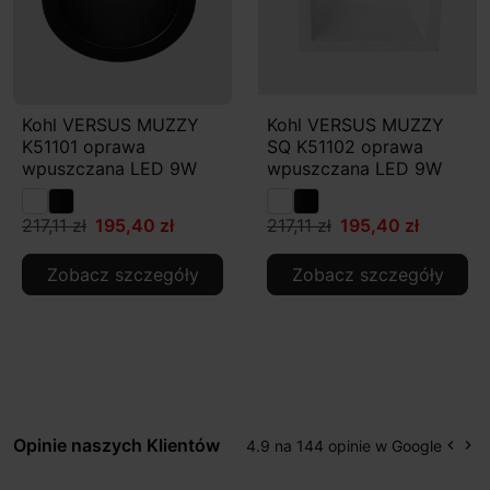
Kohl VERSUS MUZZY
Kohl VERSUS MUZZY
K51101 oprawa
SQ K51102 oprawa
wpuszczana LED 9W
wpuszczana LED 9W
217,11 zł
195,40 zł
217,11 zł
195,40 zł
Zobacz szczegóły
Zobacz szczegóły
Opinie naszych Klientów
4.9 na 144 opinie w Google
keyboard_arrow_left
keyboard_arrow_right
Popr
Na