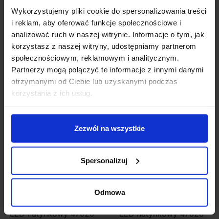
typu towar nie podlega zwrotowi
Wykorzystujemy pliki cookie do spersonalizowania treści
i reklam, aby oferować funkcje społecznościowe i
analizować ruch w naszej witrynie. Informacje o tym, jak
Szczegóły produktu
korzystasz z naszej witryny, udostępniamy partnerom
społecznościowym, reklamowym i analitycznym.
Partnerzy mogą połączyć te informacje z innymi danymi
Zobacz także
otrzymanymi od Ciebie lub uzyskanymi podczas
korzystania z ich usług.
Zezwól na wszystkie
Spersonalizuj
Odmowa
AQFORM MIDI RING rim
AQFORM MINI RING rim
LED natynkowy 47020
LED natynkowy 47026