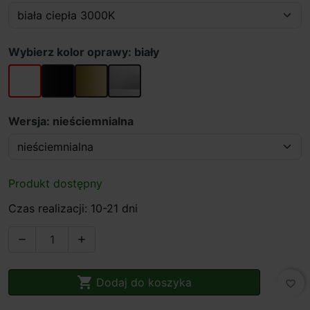
Wybierz kolor oprawy: biały
biały
czarny
złoty
szary
Wersja: nieściemnialna
Produkt dostępny
Czas realizacji: 10-21 dni



Dodaj do koszyka
favorite_border