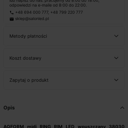
lub napisz do nas: pracujemy od 8:00 do 18:00,
odpowiedzi na e-maile od 8:00 do 22:00.
+48 694 000 777
,
+48 799 220 777
phone
sklep@salonled.pl
email
Metody płatności
Koszt dostawy
Zapytaj o produkt
Opis
AQFORM
midi RING RIM LED wpuszczany 38030