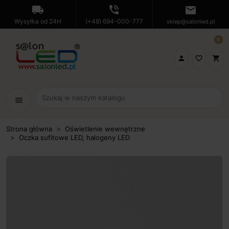
local_shipping
phone_in_talk
mail
Wysyłka od 24H
(+48) 694-000-777
sklep@salonled.pl
0

favorite_border
shopping_cart
menu
Strona główna
Oświetlenie wewnętrzne
Oczka sufitowe LED, halogeny LED