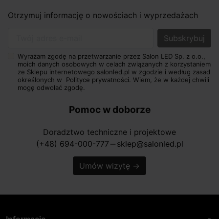
Otrzymuj informację o nowościach i wyprzedażach
Twój adres e-mail
Wyrażam zgodę na przetwarzanie przez Salon LED Sp. z o.o.,
moich danych osobowych w celach związanych z korzystaniem
ze Sklepu internetowego salonled.pl w zgodzie i według zasad
określonych w
Polityce prywatności.
Wiem, że w każdej chwili
mogę odwołać zgodę.
Pomoc w doborze
Doradztwo techniczne i projektowe
(+48) 694-000-777
sklep@salonled.pl
horizontal_rule
Umów wizytę
→
Informacje
arrow_drop_down