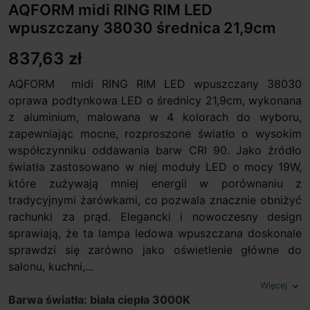
AQFORM midi RING RIM LED
wpuszczany 38030 średnica 21,9cm
837,63 zł
AQFORM midi RING RIM LED wpuszczany 38030
oprawa podtynkowa LED o średnicy 21,9cm, wykonana
z aluminium, malowana w 4 kolorach do wyboru,
zapewniając mocne, rozproszone światło o wysokim
współczynniku oddawania barw CRI 90. Jako źródło
światła zastosowano w niej moduły LED o mocy 19W,
które zużywają mniej energii w porównaniu z
tradycyjnymi żarówkami, co pozwala znacznie obniżyć
rachunki za prąd. Elegancki i nowoczesny design
sprawiają, że ta lampa ledowa wpuszczana doskonale
sprawdzi się zarówno jako oświetlenie główne do
salonu, kuchni,...
Więcej
expand_more
Barwa światła: biała ciepła 3000K