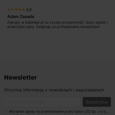
5/5
star
star
star
star
star
Max777
pl to czysta przyjemność; duży wybór i
Jestem bardzo zad
iękuję za profesjonalne doradztwo!
początku uderzyło 
sprzedającego. Pan 
odpowiednio pokiero
nasze wymarzone ośw
osiągnąć w przyzwoity
Newsletter
Otrzymuj informację o nowościach i wyprzedażach
Twój adres e-mail
Wyrażam zgodę na przetwarzanie przez Salon LED Sp. z o.o.,