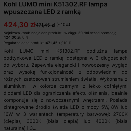
Kohl LUMO mini K51302.RF lampa
wpuszczana LED z ramką
424,30 zł
471,45 zł
(- 10%)
Najniższa kombinacja cen produktu w ciągu 30 dni przed promocją:
424,30 zł
/ 0 %
Regularna cena produktu
471,45 zł
/ 10 %
Kohl LUMO mini K51302.RF podłużna lampa
podtynkowa LED z ramką, dostępna w 3 długościach
do wyboru. Zapewnia elegancki i nowoczesny wygląd
oraz wysoką funkcjonalność z odpowiednim do
różnych zastosowań strumieniem światła. Wykonana z
aluminium w kolorze czarnym, z lekko cofniętymi
diodami LED dla ograniczenia efektu olśnienia, idealnie
komponuje się z nowoczesnymi wnętrzami. Posiada
zintegrowane źródło światła LED o mocy 5W, 8W lub
16W w 3 wariantach temperatury barwowej: 2700K
(ciepła), 3000K (biała ciepła) lub 4000K (biała
naturalna) i 3...