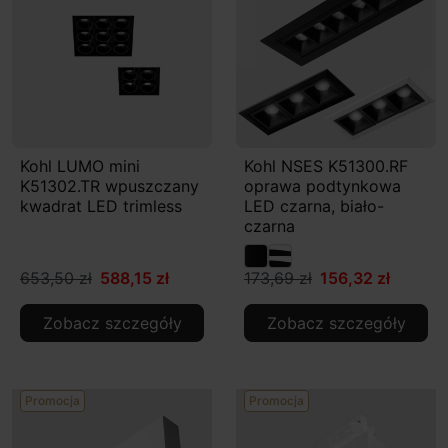
Kohl LUMO mini
Kohl NSES K51300.RF
K51302.TR wpuszczany
oprawa podtynkowa
kwadrat LED trimless
LED czarna, biało-
czarna
653,50 zł
588,15 zł
173,69 zł
156,32 zł
Zobacz szczegóły
Zobacz szczegóły
Promocja
Promocja