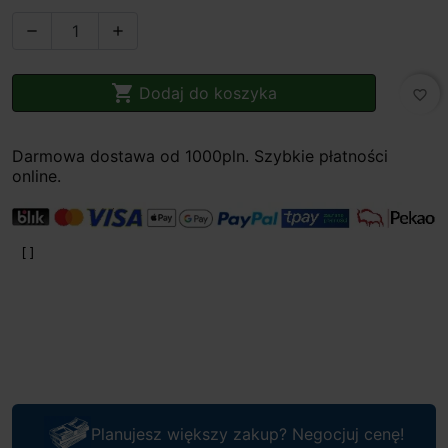



Dodaj do koszyka
favorite_border
Darmowa dostawa od 1000pln. Szybkie płatności
online.
Planujesz większy zakup? Negocjuj cenę!