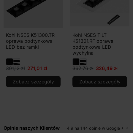
Kohl NSES K51300.TR
Kohl NSES TILT
oprawa podtynkowa
K51301.RF oprawa
LED bez ramki
podtynkowa LED
wychylna
301,12 zł
271,01 zł
362,76 zł
326,49 zł
Zobacz szczegóły
Zobacz szczegóły
Opinie naszych Klientów
4.9 na 144 opinie w Google
keyboard_arrow_left
keyboard_arrow_right
Popr
Na