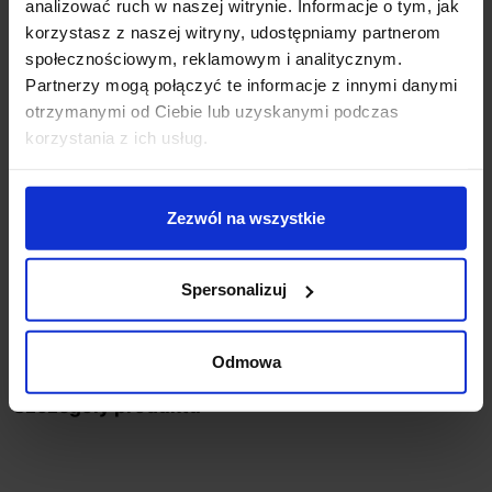
analizować ruch w naszej witrynie. Informacje o tym, jak
Klasa szczelności: IP20
korzystasz z naszej witryny, udostępniamy partnerom
Materiał: aluminium
społecznościowym, reklamowym i analitycznym.
Kolor: czarny
Partnerzy mogą połączyć te informacje z innymi danymi
Gwarancja: 5 lat
otrzymanymi od Ciebie lub uzyskanymi podczas
Przewidywany czas świecenia: do 50000 godzin
korzystania z ich usług.
Producent: Kohl Lighting
Informacje dodatkowe:
Zezwól na wszystkie
Współczynnik oddawania barw CRI > 90
Lampa posiada wbudowany zasilacz
Produkt przygotowywany na indywidualne
Spersonalizuj
zamówienie. Zgodnie z regulaminem sklepu, tego
typu towar nie podlega zwrotowi
Odmowa
Szczegóły produktu