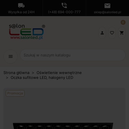
local_shipping
phone_in_talk
mail
Wysyłka od 24H
(+48) 694-000-777
sklep@salonled.pl
0

favorite_border
shopping_cart
menu
Strona główna
Oświetlenie wewnętrzne
Oczka sufitowe LED, halogeny LED
Promocja