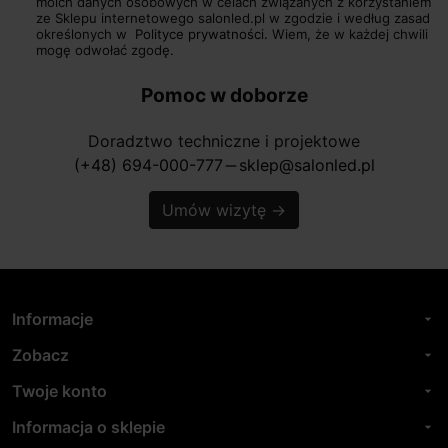
moich danych osobowych w celach związanych z korzystaniem
ze Sklepu internetowego salonled.pl w zgodzie i według zasad
określonych w
Polityce prywatności.
Wiem, że w każdej chwili
mogę odwołać zgodę.
Pomoc w doborze
Doradztwo techniczne i projektowe
(+48) 694-000-777
sklep@salonled.pl
horizontal_rule
Umów wizytę
→
Informacje
arrow_drop_down
Zobacz
arrow_drop_down
Twoje konto
arrow_drop_down
Informacja o sklepie
arrow_drop_down