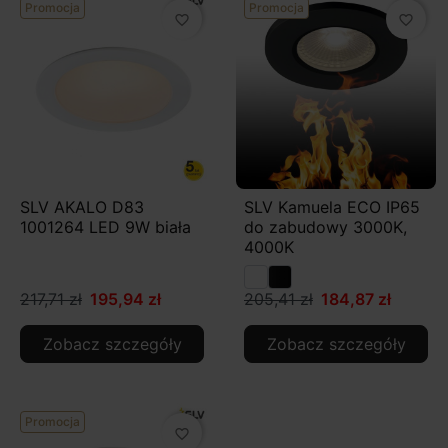
Promocja
Promocja
favorite_border
favorite_border
SLV AKALO D83
SLV Kamuela ECO IP65
1001264 LED 9W biała
do zabudowy 3000K,
4000K
217,71 zł
195,94 zł
205,41 zł
184,87 zł
Zobacz szczegóły
Zobacz szczegóły
Promocja
favorite_border