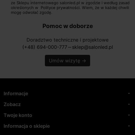
ze Sklepu internetowego salonled.pl w zgodzie i według zasad
określonych w
Polityce prywatności.
Wiem, że w każdej chwili
mogę odwołać zgodę.
Pomoc w doborze
Doradztwo techniczne i projektowe
(+48) 694-000-777
sklep@salonled.pl
horizontal_rule
Umów wizytę
→
Informacje
arrow_drop_down
Zobacz
arrow_drop_down
Twoje konto
arrow_drop_down
Informacja o sklepie
arrow_drop_down