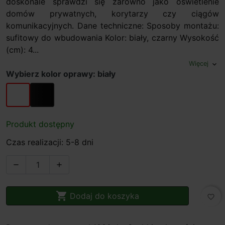
doskonale sprawdzi się zarówno jako oświetlenie
domów prywatnych, korytarzy czy ciągów
komunikacyjnych. Dane techniczne: Sposoby montażu:
sufitowy do wbudowania Kolor: biały, czarny Wysokość
(cm): 4...
Więcej
expand_more
Wybierz kolor oprawy: biały
biały
czarny
Produkt dostępny
Czas realizacji: 5-8 dni



Dodaj do koszyka
favorite_border