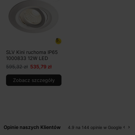
SLV Kini ruchoma IP65
1000833 12W LED
595,32 zł
535,79 zł
Zobacz szczegóły
Opinie naszych Klientów
4.9 na 144 opinie w Google
keyboard_arrow_left
keyboard_arrow_right
Popr
Na