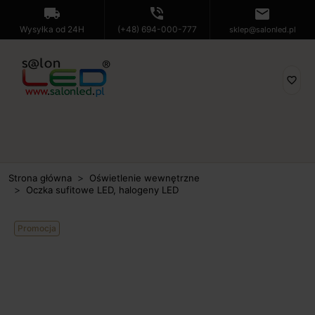
local_shipping
phone_in_talk
mail
Wysyłka od 24H
(+48) 694-000-777
sklep@salonled.pl
favorite_border
Strona główna
Oświetlenie wewnętrzne
Oczka sufitowe LED, halogeny LED
Promocja