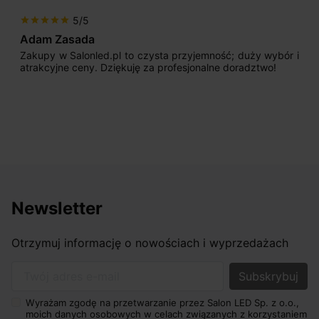
5/5
star
star
star
star
star
Adam Zasada
Zakupy w Salonled.pl to czysta przyjemność; duży wybór i
atrakcyjne ceny. Dziękuję za profesjonalne doradztwo!
Newsletter
Otrzymuj informację o nowościach i wyprzedażach
Twój adres e-mail
Wyrażam zgodę na przetwarzanie przez Salon LED Sp. z o.o.,
moich danych osobowych w celach związanych z korzystaniem