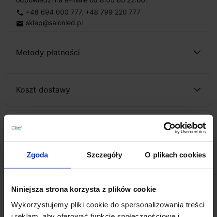
+48 694 000 777
,
+48 799 220 777
phone
sklep@salonled.pl
email
Metody płatności
Koszt dostawy
Zapytaj o produkt
Zgoda
Szczegóły
O plikach cookies
Opis
Niniejsza strona korzysta z plików cookie
Wykorzystujemy pliki cookie do spersonalizowania treści
SLV FRAME BASIC SET 112720, 112721
jest oprawą
i reklam, aby oferować funkcje społecznościowe i