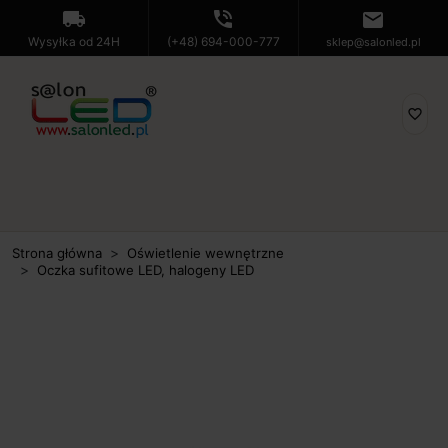
local_shipping
phone_in_talk
mail
Wysyłka od 24H
(+48) 694-000-777
sklep@salonled.pl
favorite_border
Strona główna
Oświetlenie wewnętrzne
Oczka sufitowe LED, halogeny LED