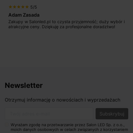
5/5
star
star
star
star
star
Adam Zasada
Zakupy w Salonled.pl to czysta przyjemność; duży wybór i
atrakcyjne ceny. Dziękuję za profesjonalne doradztwo!
Newsletter
Otrzymuj informację o nowościach i wyprzedażach
Twój adres e-mail
Wyrażam zgodę na przetwarzanie przez Salon LED Sp. z o.o.,
moich danych osobowych w celach związanych z korzystaniem