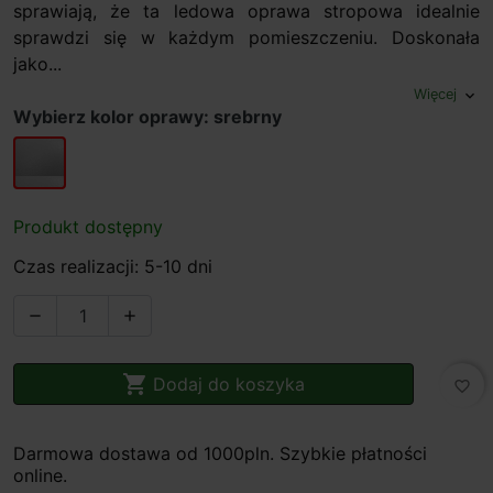
sprawiają, że ta ledowa oprawa stropowa idealnie
sprawdzi się w każdym pomieszczeniu. Doskonała
jako...
Więcej
expand_more
Wybierz kolor oprawy: srebrny
srebrny
Produkt dostępny
Czas realizacji: 5-10 dni



Dodaj do koszyka
favorite_border
Darmowa dostawa od 1000pln. Szybkie płatności
online.