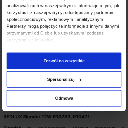
sklep@salonled.pl
email
analizować ruch w naszej witrynie. Informacje o tym, jak
korzystasz z naszej witryny, udostępniamy partnerom
Metody płatności
społecznościowym, reklamowym i analitycznym.
Partnerzy mogą połączyć te informacje z innymi danymi
otrzymanymi od Ciebie lub uzyskanymi podczas
korzystania z ich usług.
Koszt dostawy
Zezwól na wszystkie
Zapytaj o produkt
Spersonalizuj
Opis
Odmowa
NOWOŚĆ 2014!
Nowoczesna oprawa stropowa
REDLUX Slender 12W R10283, R10471
Slender
to nowoczesna oprawa stropowa z