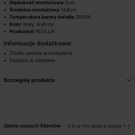
Głębokość montażowa
3cm
Średnica montażowa
14,8cm
Temperatura barwy światła
3000K
Kolor
biały, srebrny
Producent
REDLUX
Informacje dodatkowe:
Źródło światła w komplecie
Zasilacz w zestawie
Szczegóły produktu
Opinie naszych Klientów
4.9 na 144 opinie w Google
keyboard_arrow_left
keyboard_arrow_right
Popr
Na