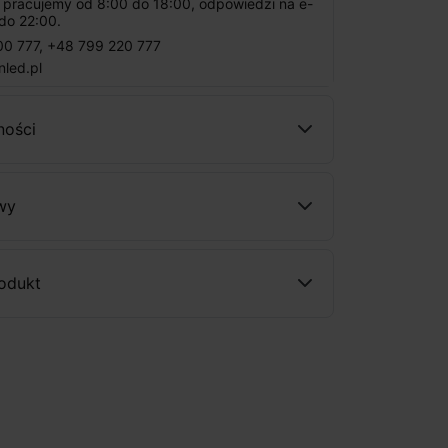
: pracujemy od 8:00 do 18:00, odpowiedzi na e-
do 22:00.
00 777
,
+48 799 220 777
nled.pl
ności
wy
rodukt