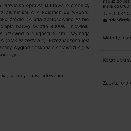
napisz do nas
 niewielka oprawa sufitowa o średnicy
maile od 8:00 
z aluminium w 4 kolorach do wyboru:
+48 694 0
phone
 Jako źródło światła zastosowano w niej
sklep@salo
email
ciepłą barwę światła 3000K i niewielki
 w przewód o długości 50cm i wymaga
Metody płat
 (brak w zestawie). Przeznaczona jest
zesny wygląd doskonale sprawdzi się w
oracyjne.
Koszt dosta
nia, ścienny do wbudowania
Zapytaj o p