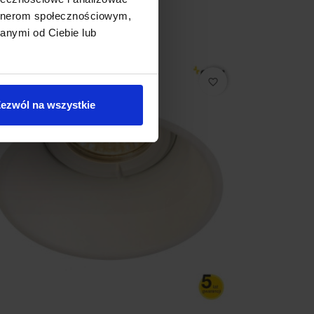
artnerom społecznościowym,
anymi od Ciebie lub
Promocja
favorite_border
ezwól na wszystkie