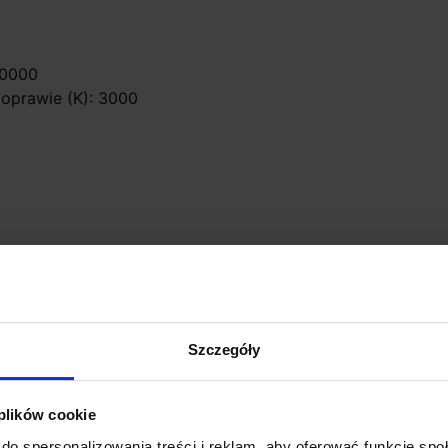
30000
 oprawie (K): 3000
za LED 350mA
y pomocy specjalistycznych narzędzi
eregowo
Szczegóły
 plików cookie
do spersonalizowania treści i reklam, aby oferować funkcje sp