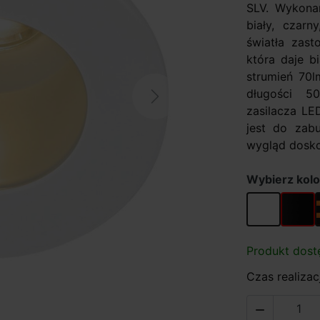
SLV. Wykona
biały, czarn
światła zas
która daje b
strumień 70
długości 5
Next
zasilacza LE
jest do zab
wygląd dosko
Wybierz kolo
biały
czarny
Produkt dost
Czas realizacj
