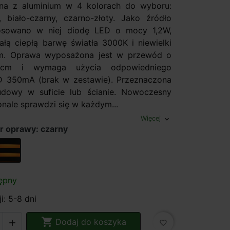
na z aluminium w 4 kolorach do wyboru:
y, biało-czarny, czarno-złoty. Jako źródło
tosowano w niej diodę LED o mocy 1,2W,
iałą ciepłą barwę światła 3000K i niewielki
lm. Oprawa wyposażona jest w przewód o
0cm i wymaga użycia odpowiedniego
D 350mA (brak w zestawie). Przeznaczona
udowy w suficie lub ścianie. Nowoczesny
nale sprawdzi się w każdym...
Więcej
expand_more
r oprawy: czarny
czarny/złoty
ępny
i: 5-8 dni

Dodaj do koszyka

favorite_border