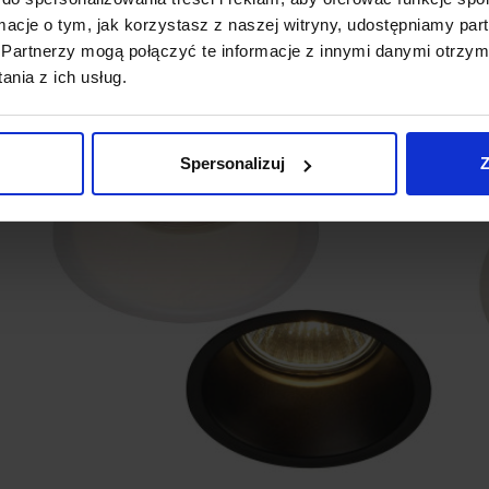
ormacje o tym, jak korzystasz z naszej witryny, udostępniamy p
Partnerzy mogą połączyć te informacje z innymi danymi otrzym
nia z ich usług.
Promocja
favorite_border
Spersonalizuj
Z