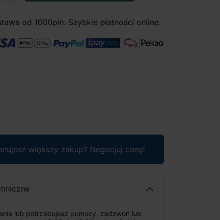
awa od 1000pln. Szybkie płatności online.
anujesz większy zakup? Negocjuj cenę!
chniczne
tania lub potrzebujesz pomocy, zadzwoń lub