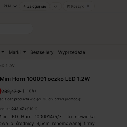
0
Zaloguj się
Koszyk

favorite_border
shopping_cart
D
Marki
Bestsellery
Wyprzedaże
LED 1,2W
 Mini Horn 100091 oczko LED 1,2W
ł
232,47 zł
(- 10%)
acja cen produktu w ciągu 30 dni przed promocją:
roduktu
232,47 zł
/ 10 %
Mini LED Horn 1000914/5/7 to niewielka
towa o średnicy 4,5cm renomowanej firmy