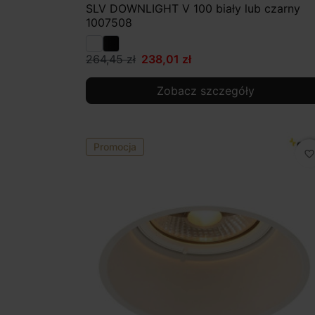
SLV DOWNLIGHT V 100 biały lub czarny
1007508
264,45 zł
238,01 zł
Zobacz szczegóły
Promocja
favorite_border