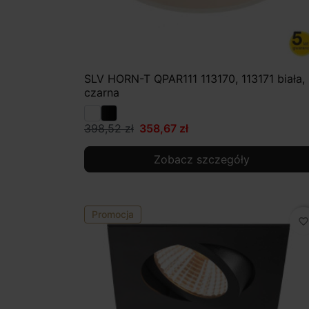
SLV HORN-T QPAR111 113170, 113171 biała,
czarna
398,52 zł
358,67 zł
Zobacz szczegóły
Promocja
favorite_border