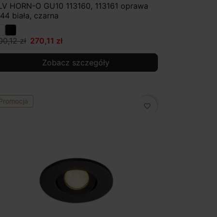
LV HORN-O GU10 113160, 113161 oprawa
P44 biała, czarna
00,12 zł
270,11 zł
Zobacz szczegóły
Promocja
favorite_border