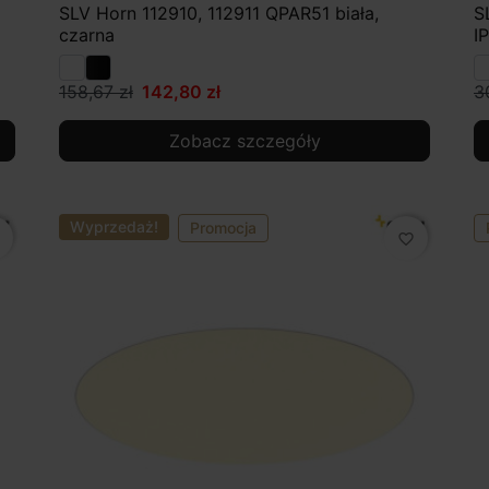
SLV Horn 112910, 112911 QPAR51 biała,
S
czarna
I
158,67 zł
142,80 zł
3
Zobacz szczegóły
Wyprzedaż!
Promocja
favorite_border