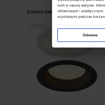
ruch w naszej witrynie. Inf
reklamowym i analitycznym. 
Zobacz także
uzyskanymi podczas korzysta
Promocja
favorite_border
Odmowa