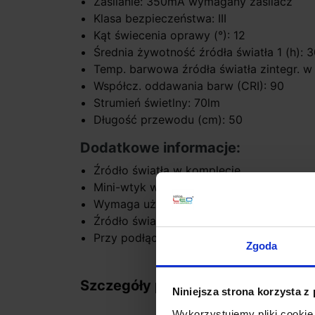
Zasilanie: 350mA wymagany zasilacz
Klasa bezpieczeństwa: III
Kąt świecenia oprawy (°): 12
Średnia żywotność źródła światła 1 (h): 
Temp. barwowa źródła światła zintegr. w
Współcz. oddawania barw (CRI): 90
Strumień świetlny: 70lm
Długość przewodu (cm): 50
Dodatkowe informacje:
Źródło światła w komplecie
Mini-wtyk w zestawie
Wymaga użycia odpowiedniego zasilac
Źródło światła może być wymieniane prz
Przy podłączeniu kilku opraw łączyć sz
Zgoda
Szczegóły produktu
Niniejsza strona korzysta z
Wykorzystujemy pliki cookie 