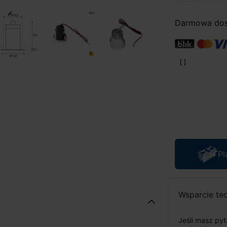
Darmowa dost
Pl
Wsparcie te
Jeśli masz py