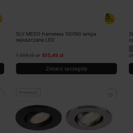
SLV MEDO frameless 100190 lampa
S
wpuszczana LED
c
1 359,15 zł
815,49 zł
2
Zobacz szczegóły
Promocja
favorite_border