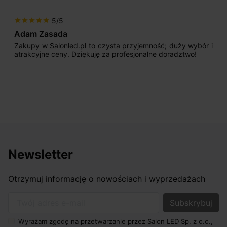
5/5
star
star
star
star
star
Adam Zasada
Zakupy w Salonled.pl to czysta przyjemność; duży wybór i
atrakcyjne ceny. Dziękuję za profesjonalne doradztwo!
Newsletter
Otrzymuj informację o nowościach i wyprzedażach
Twój adres e-mail
Wyrażam zgodę na przetwarzanie przez Salon LED Sp. z o.o.,