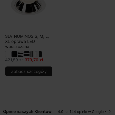
SLV NUMINOS S, M, L,
XL oprawa LED
wpuszczana
421,89 zł
379,70 zł
Zobacz szczegóły
Opinie naszych Klientów
4.9 na 144 opinie w Google
keyboard_arrow_left
keyboard_arrow_right
Popr
Na