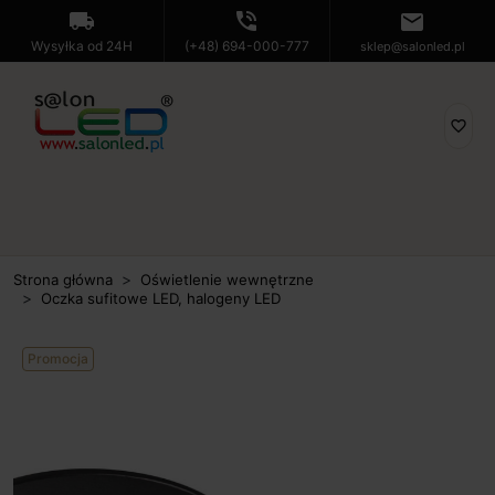
local_shipping
phone_in_talk
mail
Wysyłka od 24H
(+48) 694-000-777
sklep@salonled.pl
favorite_border
Strona główna
Oświetlenie wewnętrzne
Oczka sufitowe LED, halogeny LED
Promocja