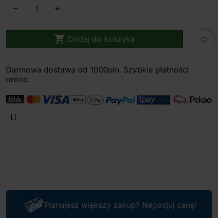



Dodaj do koszyka
favorite_border
Darmowa dostawa od 1000pln. Szybkie płatności
online.
Planujesz większy zakup? Negocjuj cenę!