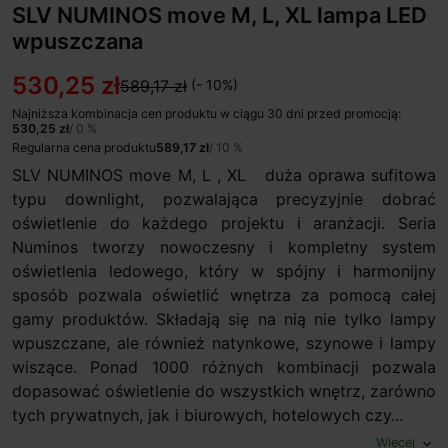
SLV NUMINOS move M, L, XL lampa LED
wpuszczana
530,25 zł
589,17 zł
(- 10%)
Najniższa kombinacja cen produktu w ciągu 30 dni przed promocją:
530,25 zł
/ 0 %
Regularna cena produktu
589,17 zł
/ 10 %
SLV NUMINOS move M, L , XL duża oprawa sufitowa
typu downlight, pozwalająca precyzyjnie dobrać
oświetlenie do każdego projektu i aranżacji. Seria
Numinos tworzy nowoczesny i kompletny system
oświetlenia ledowego, który w spójny i harmonijny
sposób pozwala oświetlić wnętrza za pomocą całej
gamy produktów. Składają się na nią nie tylko lampy
wpuszczane, ale również natynkowe, szynowe i lampy
wiszące. Ponad 1000 różnych kombinacji pozwala
dopasować oświetlenie do wszystkich wnętrz, zarówno
tych prywatnych, jak i biurowych, hotelowych czy...
Więcej
expand_more