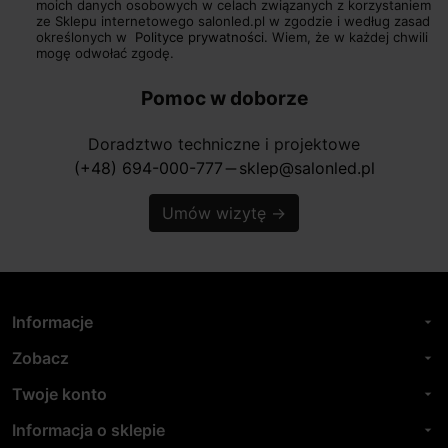
moich danych osobowych w celach związanych z korzystaniem
ze Sklepu internetowego salonled.pl w zgodzie i według zasad
określonych w
Polityce prywatności.
Wiem, że w każdej chwili
mogę odwołać zgodę.
Pomoc w doborze
Doradztwo techniczne i projektowe
(+48) 694-000-777
sklep@salonled.pl
horizontal_rule
Umów wizytę
→
Informacje
arrow_drop_down
Zobacz
arrow_drop_down
Twoje konto
arrow_drop_down
Informacja o sklepie
arrow_drop_down