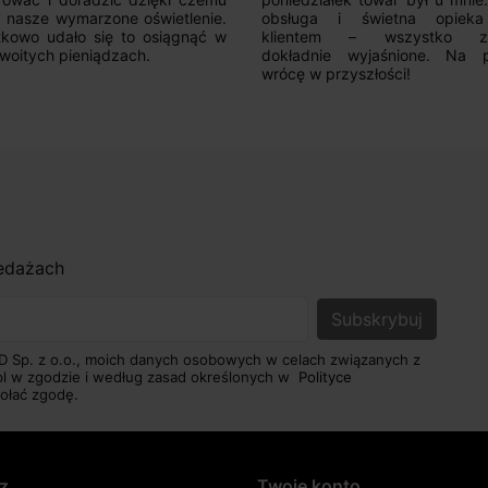
uga i świetna opieka nad
ntem – wszystko zostało
adnie wyjaśnione. Na pewno
 w przyszłości!
zedażach
D Sp. z o.o., moich danych osobowych w celach związanych z
pl w zgodzie i według zasad określonych w
Polityce
ołać zgodę.
z
Twoje konto