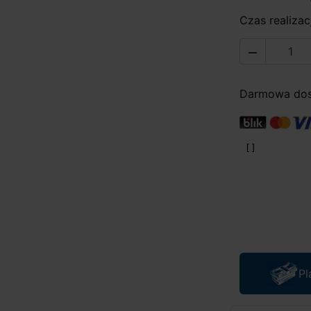
Czas realizacj

Darmowa dost
Pl