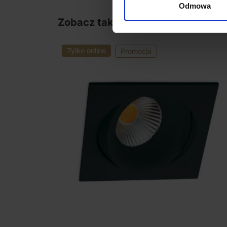
Odmowa
Zobacz także
Tylko online
Promocja