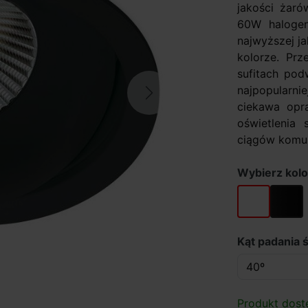
jakości żar
60W halogen
najwyższej j
kolorze. Pr
sufitach pod
najpopularni
Next
ciekawa opr
oświetlenia 
ciągów komun
Wybierz kolo
biały mat
czarny
Kąt padania ś
Produkt dost