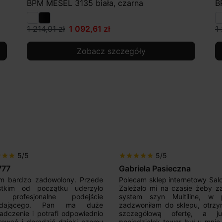
BPM MESEL 3135 biała, czarna
B
1 214,01 zł
1 092,61 zł
1
Zobacz szczegóły
5/5
5/5
r
star
star
star
star
star
star
star
iela Pasieczna
Mir Por
am sklep internetowy SalonLED.
Super sprzedawca! Kupowałem
ało mi na czasie żeby zakupić
razy i jestem zadowolony z j
em szyn Multiline, w piątek
produktów. Wszystko zgod
oniłam do sklepu, otrzymałam
opisem, sprawna realizacja,
egółową ofertę, a już w
kontakt. Polecam.
działek towar był u mnie.Super