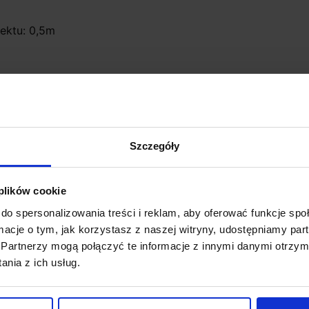
ektu: 0,5m
Szczegóły
rzny 350mA
 plików cookie
kładu o 45º oraz o 350º wokół własnej
do spersonalizowania treści i reklam, aby oferować funkcje sp
ormacje o tym, jak korzystasz z naszej witryny, udostępniamy p
Partnerzy mogą połączyć te informacje z innymi danymi otrzym
nia z ich usług.