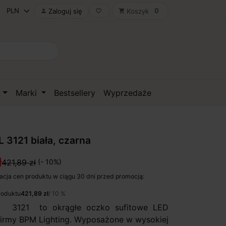
0
Zaloguj się
Koszyk

favorite_border
shopping_cart
D
Marki
Bestsellery
Wyprzedaże
3121 biała, czarna
ł
421,89 zł
(- 10%)
acja cen produktu w ciągu 30 dni przed promocją:
roduktu
421,89 zł
/ 10 %
3121 to okrągłe oczko sufitowe LED
 firmy BPM Lighting. Wyposażone w wysokiej