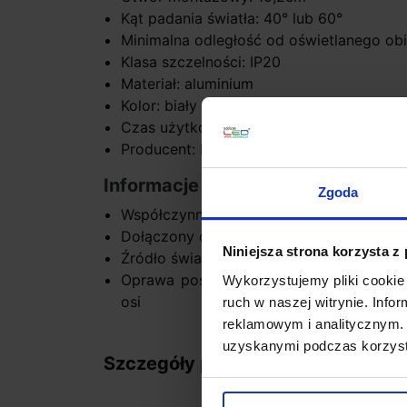
Kąt padania światła: 40° lub 60°
Minimalna odległość od oświetlanego obi
Klasa szczelności: IP20
Materiał: aluminium
Kolor: biały mat, czarny półmat
Czas użytkowania: do 50 000 h
Producent: BPM Lighting
Informacje dodatkowe:
Zgoda
Współczynnik oddawania barw CRI 90
Dołączony do zestawu zasilacz zewnęt
Niniejsza strona korzysta z
Źródło światła LED w komplecie
Oprawa posiada możliwości regulacji w
Wykorzystujemy pliki cookie 
osi
ruch w naszej witrynie. Inf
reklamowym i analitycznym. 
uzyskanymi podczas korzysta
Szczegóły produktu