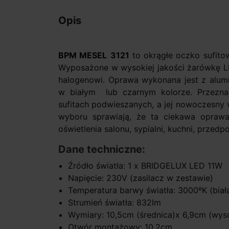
Opis
BPM MESEL
3121
to okrągłe oczko sufitow
Wyposażone w wysokiej jakości żarówkę 
halogenowi. Oprawa wykonana jest z alum
w białym lub czarnym kolorze. Przezn
sufitach podwieszanych, a jej nowoczesny 
wyboru sprawiają, że ta ciekawa oprawa
oświetlenia salonu, sypialni, kuchni, prze
Dane techniczne:
Źródło światła: 1 x BRIDGELUX LED 11W
Napięcie: 230V (zasilacz w zestawie)
Temperatura barwy światła: 3000ºK (biała
Strumień światła: 832lm
Wymiary: 10,5cm (średnica)x 6,9cm (wys
Otwór montażowy: 10,2cm