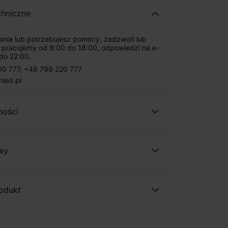
chniczne
tania lub potrzebujesz pomocy, zadzwoń lub
: pracujemy od 8:00 do 18:00, odpowiedzi na e-
do 22:00.
00 777
,
+48 799 220 777
nled.pl
ności
wy
rodukt