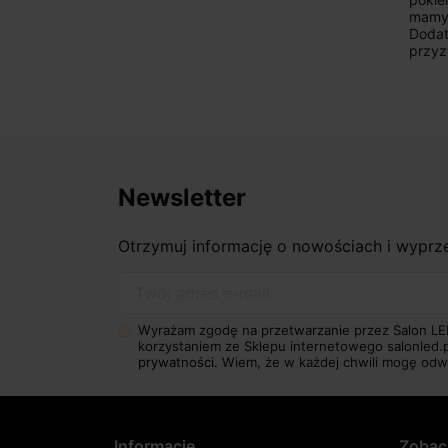
mamy nasze wymarzone oświetlenie.
obsł
Dodatkowo udało się to osiągnąć w
klie
przyzwoitych pieniądzach.
dokł
wrócę
Newsletter
Otrzymuj informację o nowościach i wypr
Twój adres e-mail
Wyrażam zgodę na przetwarzanie przez Salon LE
korzystaniem ze Sklepu internetowego salonled.
prywatności.
Wiem, że w każdej chwili mogę odw
Informacje
Zobac