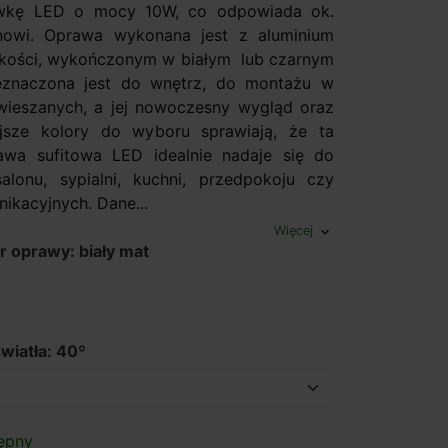
ówkę LED o mocy 10W, co odpowiada ok.
owi. Oprawa wykonana jest z aluminium
akości, wykończonym w białym lub czarnym
zeznaczona jest do wnętrz, do montażu w
wieszanych, a jej nowoczesny wygląd oraz
ejsze kolory do wyboru sprawiają, że ta
awa sufitowa LED idealnie nadaje się do
salonu, sypialni, kuchni, przedpokoju czy
ikacyjnych. Dane...
Więcej
expand_more
r oprawy: biały mat
 półmat
wiatła: 40º
ępny