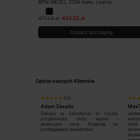
BPM MESEL 3134 biała, czarna
477,24 zł
429,52 zł
Zobacz szczegóły
Opinie naszych Klientów
5/5
star
star
star
star
star
star
star
sta
Max777
Gabr
pl to czysta
Jestem bardzo zadowolony. Przede
Polec
ży wybór i
wszystkim od początku uderzyło
Zależ
 Dziękuję za
mnie profesjonalne podejście
syst
wo!
sprzedającego. Pan ma duże
zadzw
doświadczenie i potrafi odpowiednio
szcz
pokierować i doradzić dzięki czemu
ponie