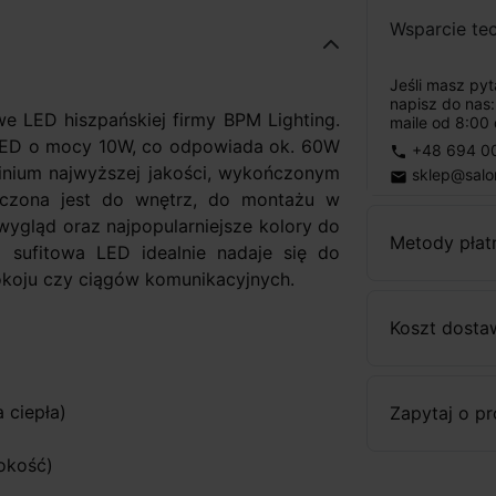
Wsparcie te
Jeśli masz py
napisz do nas
e LED hiszpańskiej firmy BPM Lighting.
maile od 8:00 
LED o mocy 10W, co odpowiada ok. 60W
+48 694 0
phone
inium najwyższej jakości, wykończonym
sklep@salo
email
aczona jest do wnętrz, do montażu w
wygląd oraz najpopularniejsze kolory do
Metody płat
 sufitowa LED idealnie nadaje się do
dpokoju czy ciągów komunikacyjnych.
Koszt dosta
 ciepła)
Zapytaj o p
okość)